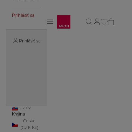
Prihlásiť sa
Avon
Otvoriť vyhľadávanie
Otvoriť stránku účt
Otvoriť navigačné menu
Otvoriť navigačné menu
Prihlásiť sa
EUR €
Krajina
Česko
(CZK Kč)