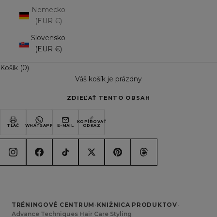
Nemecko
(EUR €)
Slovensko
(EUR €)
Košík (0)
Váš košík je prázdny
ZDIEĽAŤ TENTO OBSAH
KOPÍROVAŤ
TLAČ
WHATSAPP
E-MAIL
ODKAZ
TRÉNINGOVÉ CENTRUM
›
KNIŽNICA PRODUKTOV
›
Advance Techniques Hair Care Styling