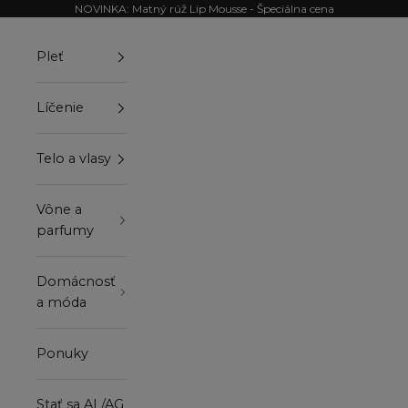
Preskočiť na obsah
NOVINKA: Matný rúž Lip Mousse - Špeciálna cena
Pleť
Líčenie
Telo a vlasy
Vône a
parfumy
Domácnosť
a móda
Ponuky
Stať sa AL/AG