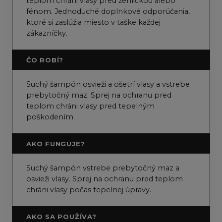
teplom chráni vlasy pred žehličkou alebo
fénom. Jednoduché doplnkové odporúčania,
ktoré si zaslúžia miesto v taške každej
zákazníčky.
ČO ROBÍ?
Suchý šampón osvieži a ošetrí vlasy a vstrebe
prebytočný maz. Sprej na ochranu pred
teplom chráni vlasy pred tepelným
poškodením.
AKO FUNGUJE?
Suchý šampón vstrebe prebytočný maz a
osvieži vlasy. Sprej na ochranu pred teplom
chráni vlasy počas tepelnej úpravy.
AKO SA POUŽÍVA?