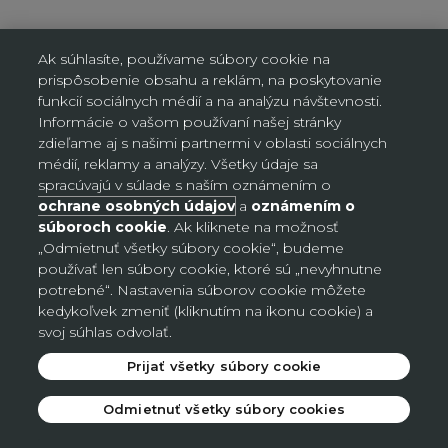
Ak súhlasíte, používame súbory cookie na
prispôsobenie obsahu a reklám, na poskytovanie
funkcií sociálnych médií a na analýzu návštevnosti.
Informácie o vašom používaní našej stránky
Nastavenia súborov cookie
zdieľame aj s našimi partnermi v oblasti sociálnych
médií, reklamy a analýzy. Všetky údaje sa
spracúvajú v súlade s naším oznámením o
Slovensko (EUR €)
Krajina
ochrane osobných údajov
a
oznámením o
súboroch cookie
. Ak kliknete na možnosť
Bosna a Hercegovina (BAM КМ)
„Odmietnuť všetky súbory cookie“, budeme
Česko (CZK Kč)
používať len súbory cookie, ktoré sú „nevyhnutne
potrebné“. Nastavenia súborov cookie môžete
Nemecko (EUR €)
kedykoľvek zmeniť (kliknutím na ikonu cookie) a
svoj súhlas odvolať.
Slovensko (EUR €)
Prijať všetky súbory cookie
© 2026 - Avon
.
Odmietnuť všetky súbory cookies