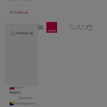
Prihlásiť sa
Avon
Otvoriť vyhľadávanie
Otvoriť stránku účt
Otvoriť navigačné menu
Otvoriť navigačné menu
Prihlásiť sa
EUR €
Krajina
Bosna a
Hercegovina