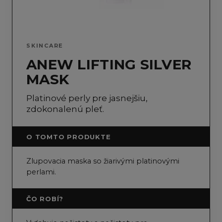
SKINCARE
ANEW LIFTING SILVER
MASK
Platinové perly pre jasnejšiu,
zdokonalenú pleť.
O TOMTO PRODUKTE
Zlupovacia maska so žiarivými platinovými
perlami.
ČO ROBÍ?