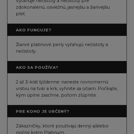
Vyťahuje nečistoty a nečistoty pre
zdokonalenú, osviežnú, jasnejšiu a žiarivejšiu
pleť.
AKO FUNGUJE?
Žiarivé platinové perly vyťahujú nečistoty a
nečistoty.
AKO SA POUŽÍVA?
2 až 3-krát týždenne: naneste rovnomernú
vrstvu na tvár a krk, vyhnite sa očiam. Počkajte,
kým úplne zaschne, potom zlúpnite.
PRE KOHO JE URČENÝ?
Zákazníčky, ktoré používajú denný a/alebo
nočný krém Platinum.