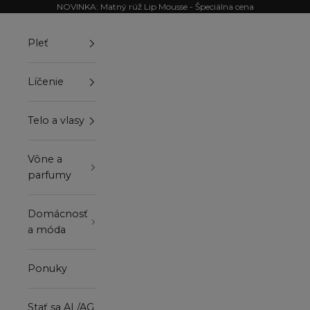
Preskočiť na obsah
NOVINKA: Matný rúž Lip Mousse - Špeciálna cena
Pleť
Líčenie
Telo a vlasy
Vône a
parfumy
Domácnosť
a móda
Ponuky
Stať sa AL/AG