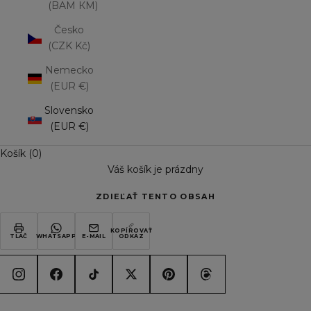
(BAM КМ)
Česko
(CZK Kč)
Nemecko
(EUR €)
Slovensko
(EUR €)
Košík (0)
Váš košík je prázdny
ZDIEĽAŤ TENTO OBSAH
KOPÍROVAŤ
TLAČ
WHATSAPP
E-MAIL
ODKAZ