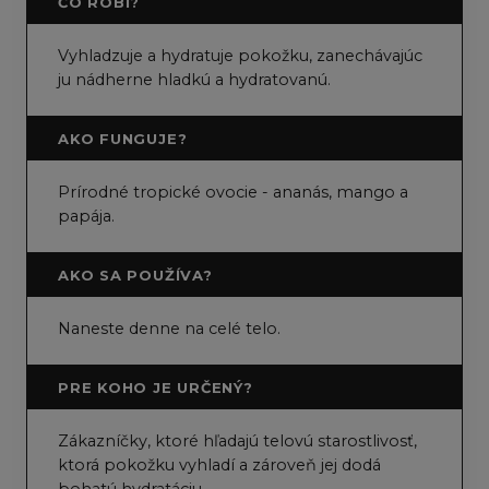
ČO ROBÍ?
Vyhladzuje a hydratuje pokožku, zanechávajúc
ju nádherne hladkú a hydratovanú.
AKO FUNGUJE?
Prírodné tropické ovocie - ananás, mango a
papája.
AKO SA POUŽÍVA?
Naneste denne na celé telo.
PRE KOHO JE URČENÝ?
Zákazníčky, ktoré hľadajú telovú starostlivosť,
ktorá pokožku vyhladí a zároveň jej dodá
bohatú hydratáciu.