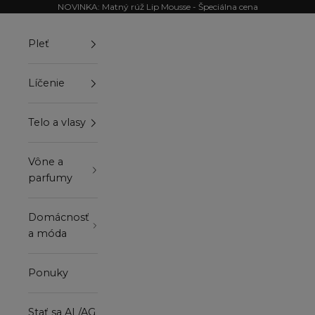
Preskočiť na obsah
NOVINKA: Matný rúž Lip Mousse - Špeciálna cena
Pleť
Líčenie
Telo a vlasy
Vône a
parfumy
Domácnosť
a móda
Ponuky
Stať sa AL/AG