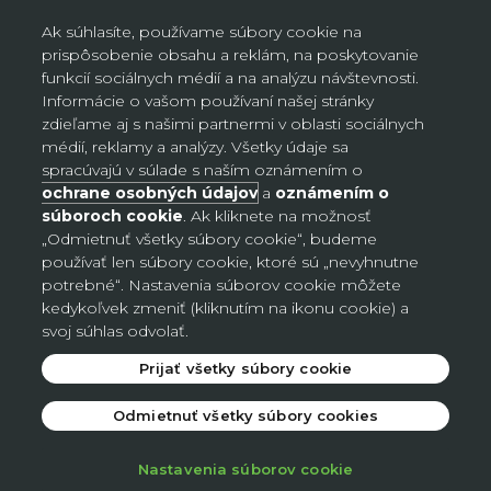
Ak súhlasíte, používame súbory cookie na
prispôsobenie obsahu a reklám, na poskytovanie
funkcií sociálnych médií a na analýzu návštevnosti.
Informácie o vašom používaní našej stránky
zdieľame aj s našimi partnermi v oblasti sociálnych
Nastavenia súborov cookie
médií, reklamy a analýzy. Všetky údaje sa
spracúvajú v súlade s naším oznámením o
ochrane osobných údajov
a
oznámením o
Slovensko (EUR €)
súboroch cookie
. Ak kliknete na možnosť
Krajina
„Odmietnuť všetky súbory cookie“, budeme
Česko (CZK Kč)
používať len súbory cookie, ktoré sú „nevyhnutne
potrebné“. Nastavenia súborov cookie môžete
Nemecko (EUR €)
kedykoľvek zmeniť (kliknutím na ikonu cookie) a
svoj súhlas odvolať.
Slovensko (EUR €)
Prijať všetky súbory cookie
© 2026 - Avon
.
Odmietnuť všetky súbory cookies
Nastavenia súborov cookie