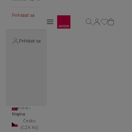
Prihlásiť sa
Avon
Otvoriť vyhľadávanie
Otvoriť stránku účt
Otvoriť navigačné menu
Otvoriť navigačné menu
Prihlásiť sa
EUR €
Krajina
Česko
(CZK Kč)