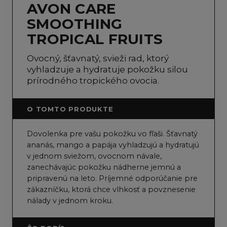
AVON CARE
SMOOTHING
TROPICAL FRUITS
Ovocný, šťavnatý, svieži rad, ktorý
vyhladzuje a hydratuje pokožku silou
prírodného tropického ovocia.
O TOMTO PRODUKTE
Dovolenka pre vašu pokožku vo fľaši. Šťavnatý
ananás, mango a papája vyhladzujú a hydratujú
v jednom sviežom, ovocnom návale,
zanechávajúc pokožku nádherne jemnú a
pripravenú na leto. Príjemné odporúčanie pre
zákazníčku, ktorá chce vlhkosť a povznesenie
nálady v jednom kroku.