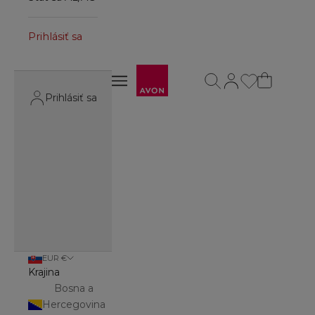
Prihlásiť sa
Avon
Otvoriť vyhľadávanie
Otvoriť stránku účt
Otvoriť navigačné menu
Otvoriť navigačné menu
Prihlásiť sa
EUR €
Krajina
Bosna a
Hercegovina