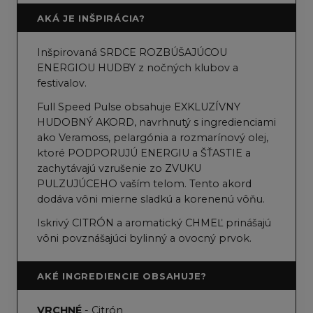
AKÁ JE INŠPIRÁCIA?
Inšpirovaná SRDCE ROZBÚŠAJÚCOU
ENERGIOU HUDBY z nočných klubov a
festivalov.
Full Speed Pulse obsahuje EXKLUZÍVNY
HUDOBNÝ AKORD, navrhnutý s ingredienciami
ako Veramoss, pelargónia a rozmarínový olej,
ktoré PODPORUJÚ ENERGIU a ŠŤASTIE a
zachytávajú vzrušenie zo ZVUKU
PULZUJÚCEHO vaším telom. Tento akord
dodáva vôni mierne sladkú a korenenú vôňu.
Iskrivý CITRÓN a aromatický CHMEĽ prinášajú
vôni povznášajúci bylinný a ovocný prvok.
AKÉ INGREDIENCIE OBSAHUJE?
VRCHNÉ
- Citrón