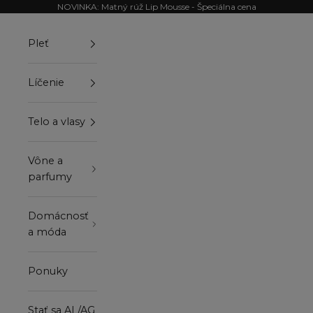
Preskočiť na obsah
NOVINKA: Matný rúž Lip Mousse - Špeciálna cena
Pleť
Líčenie
Telo a vlasy
Vône a
parfumy
Domácnosť
a móda
Ponuky
Stať sa AL/AG