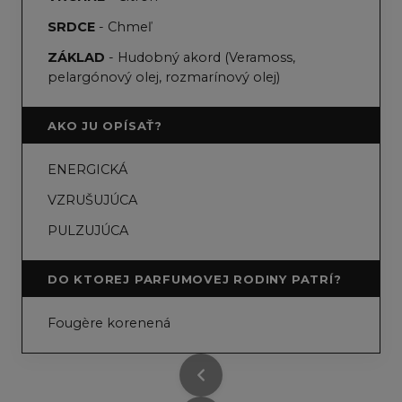
SRDCE
- Chmeľ
ZÁKLAD
- Hudobný akord (Veramoss,
pelargónový olej, rozmarínový olej)
AKO JU OPÍSAŤ?
ENERGICKÁ
VZRUŠUJÚCA
PULZUJÚCA
DO KTOREJ PARFUMOVEJ RODINY PATRÍ?
Fougère korenená