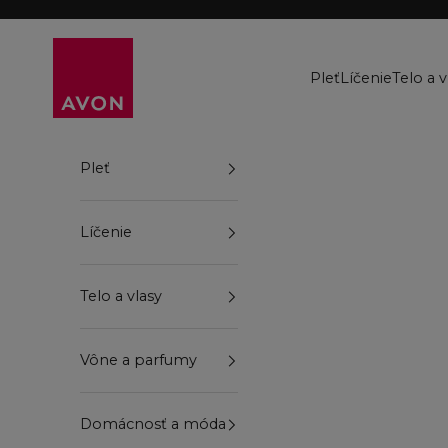
Preskočiť na obsah
Avon
Pleť
Líčenie
Telo a v
Pleť
Líčenie
Telo a vlasy
Vône a parfumy
Domácnosť a móda