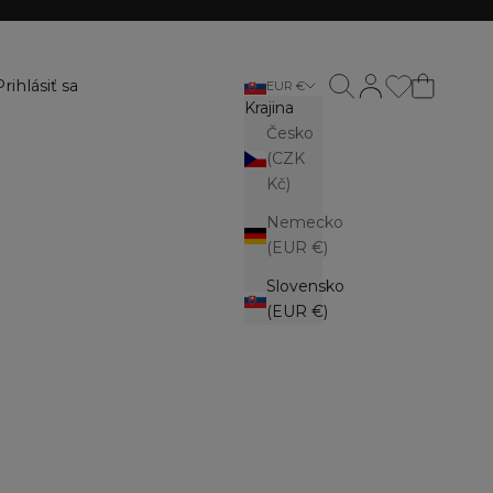
Otvoriť vyhľadávanie
Otvoriť stránku úč
Prihlásiť sa
EUR €
Krajina
Česko
(CZK
Kč)
Nemecko
(EUR €)
Slovensko
(EUR €)