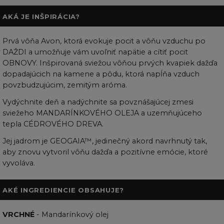
AKÁ JE INŠPIRÁCIA?
Prvá vôňa Avon, ktorá evokuje pocit a vôňu vzduchu po
DAŽDI a umožňuje vám uvoľniť napätie a cítiť pocit
OBNOVY. Inšpirovaná sviežou vôňou prvých kvapiek dažďa
dopadajúcich na kamene a pôdu, ktorá napĺňa vzduch
povzbudzujúcim, zemitým aróma.
Vydýchnite deň a nadýchnite sa povznášajúcej zmesi
sviežeho MANDARÍNKOVÉHO OLEJA a uzemňujúceho
tepla CÉDROVÉHO DREVA.
Jej jadrom je GEOGAIA™, jedinečný akord navrhnutý tak,
aby znovu vytvoril vôňu dažďa a pozitívne emócie, ktoré
vyvoláva.
AKÉ INGREDIENCIE OBSAHUJE?
VRCHNÉ
- Mandarínkový olej