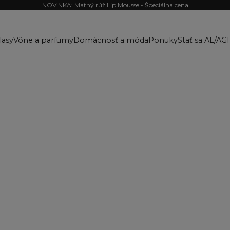
NOVINKA: Matný rúž Lip Mousse - Špeciálna cena
lasy
Vône a parfumy
Domácnosť a móda
Ponuky
Stať sa AL/AG