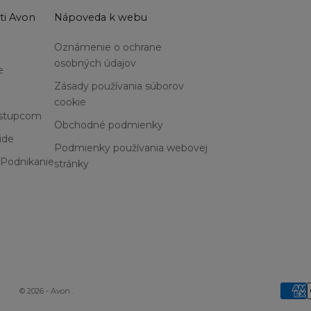
ti Avon
Nápoveda k webu
Oznámenie o ochrane
osobných údajov
e
Zásady používania súborov
cookie
ástupcom
Obchodné podmienky
ide
Podmienky používania webovej
Podnikanie
stránky
© 2026 - Avon
.