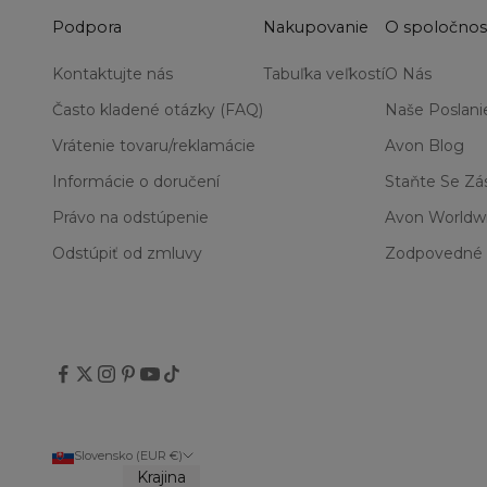
Podpora
Nakupovanie
O spoločnos
Kontaktujte nás
Tabuľka veľkostí
O Nás
Často kladené otázky (FAQ)
Naše Poslani
Vrátenie tovaru/reklamácie
Avon Blog
Informácie o doručení
Staňte Se Z
Právo na odstúpenie
Avon Worldw
Odstúpiť od zmluvy
Zodpovedné 
Slovensko (EUR €)
Krajina