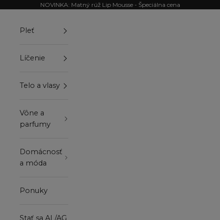
Preskočiť na obsah
NOVINKA: Matný rúž Lip Mousse - Špeciálna cena
Pleť
Líčenie
Telo a vlasy
Vône a
parfumy
Domácnosť
a móda
Ponuky
Stať sa AL/AG