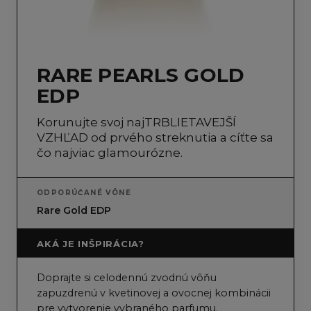
RARE PEARLS GOLD
EDP
Korunujte svoj najTRBLIETAVEJŠÍ
VZHĽAD od prvého streknutia a cíťte sa
čo najviac glamourózne.
ODPORÚČANÉ VÔNE
Rare Gold EDP
AKÁ JE INŠPIRÁCIA?
Doprajte si celodennú zvodnú vôňu
zapuzdrenú v kvetinovej a ovocnej kombinácii
pre vytvorenie vybraného parfumu.