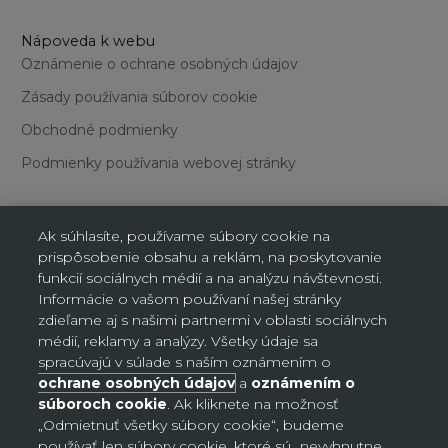
Nápoveda k webu
Oznámenie o ochrane osobných údajov
Zásady používania súborov cookie
Obchodné podmienky
Podmienky používania webovej stránky
Ak súhlasíte, používame súbory cookie na
prispôsobenie obsahu a reklám, na poskytovanie
funkcií sociálnych médií a na analýzu návštevnosti.
Nastavenia súborov cookie
Informácie o vašom používaní našej stránky
zdieľame aj s našimi partnermi v oblasti sociálnych
médií, reklamy a analýzy. Všetky údaje sa
spracúvajú v súlade s naším oznámením o
Slovensko (EUR €)
Krajina
ochrane osobných údajov
a
oznámením o
Bosna a Hercegovina (BAM КМ)
súboroch cookie
. Ak kliknete na možnosť
„Odmietnuť všetky súbory cookie“, budeme
Česko (CZK Kč)
používať len súbory cookie, ktoré sú „nevyhnutne