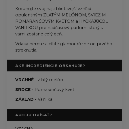
Korunujte svoj najtrblietavejší vzhľad
opulentným ZLATÝM MELÓNOM, SVIEŽIM
POMARANČOVÝM KVETOM a HÝČKAJÚCOU
VANILKOU pre nadčasový parfum, ktorý s
vami zostane celý deň.
Vďaka nemu sa cítite glamourózne od prvého
streknutia.
AKÉ INGREDIENCIE OBSAHUJE?
VRCHNÉ
- Zlatý melón
SRDCE
- Pomarančový kvet
ZÁKLAD
- Vanilka
AKO JU OPÍSAŤ?
VZÁCNA