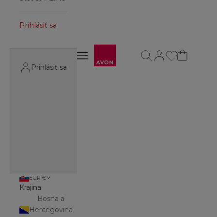
Prihlásiť sa
Avon
Otvoriť vyhľadávanie
Otvoriť stránku účt
Otvoriť navigačné menu
Otvoriť navigačné menu
Prihlásiť sa
EUR €
Krajina
Bosna a
Hercegovina