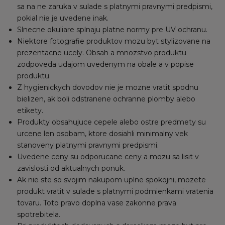
sa na ne zaruka v sulade s platnymi pravnymi predpismi,
pokial nie je uvedene inak.
Slnecne okuliare splnaju platne normy pre UV ochranu.
Niektore fotografie produktov mozu byt stylizovane na
prezentacne ucely. Obsah a mnozstvo produktu
zodpoveda udajom uvedenym na obale a v popise
produktu.
Z hygienickych dovodov nie je mozne vratit spodnu
bielizen, ak boli odstranene ochranne plomby alebo
etikety.
Produkty obsahujuce cepele alebo ostre predmety su
urcene len osobam, ktore dosiahli minimalny vek
stanoveny platnymi pravnymi predpismi.
Uvedene ceny su odporucane ceny a mozu sa lisit v
zavislosti od aktualnych ponuk.
Ak nie ste so svojim nakupom uplne spokojni, mozete
produkt vratit v sulade s platnymi podmienkami vratenia
tovaru. Toto pravo doplna vase zakonne prava
spotrebitela.