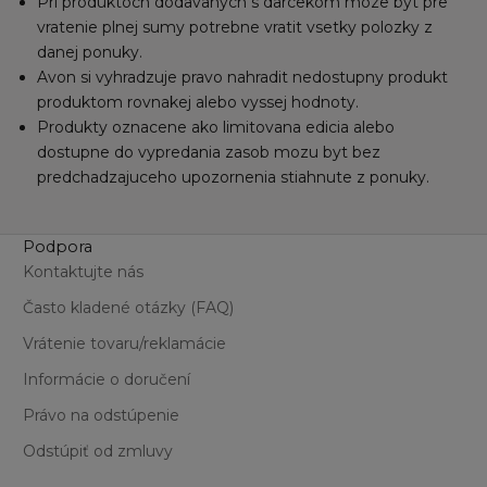
Pri produktoch dodavanych s darcekom moze byt pre
vratenie plnej sumy potrebne vratit vsetky polozky z
danej ponuky.
Avon si vyhradzuje pravo nahradit nedostupny produkt
produktom rovnakej alebo vyssej hodnoty.
Produkty oznacene ako limitovana edicia alebo
dostupne do vypredania zasob mozu byt bez
predchadzajuceho upozornenia stiahnute z ponuky.
Podpora
Kontaktujte nás
Často kladené otázky (FAQ)
Vrátenie tovaru/reklamácie
Informácie o doručení
Právo na odstúpenie
Odstúpiť od zmluvy