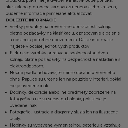
produktu, pokial nie je uvedene inak. Ak bude ponuka,
akcia alebo promocna kampan zmenena alebo zrusena,
budeme informacie primerane aktualizovat.
DOLEZITE INFORMACIE
Vsetky produkty na prevonanie domacnosti splnaju
platne poziadavky na klasifikaciu, oznacovanie a balenie
a obsahuju potrebne upozornenia. Dalsie informacie
najdete v popise jednotlivych produktov.
Elektricke vyrobky predavane spolocnostou Avon
splnaju platne poziadavky na bezpecnost a nakladanie s
elektroodpadom.
Nocne pradlo uchovavajte mimo dosahu otvoreneho
ohna. Papuce su urcene len na pouzitie v interieri, pokial
nie je uvedene inak.
Doplnky, dekoracie alebo ine predmety zobrazene na
fotografiach nie su sucastou balenia, pokial nie je
uvedene inak.
Fotografie, ilustracie a diagramy sluzia len na ilustracne
ucely.
Hodinky su vybavene vymenitelnou bateriou a vztahuje