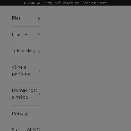
Preskočiť na obsah
NOVINKA: Matný rúž Lip Mousse - Špeciálna cena
Pleť
Líčenie
Telo a vlasy
Vône a
parfumy
Domácnosť
a móda
Ponuky
Stať sa AL/AG