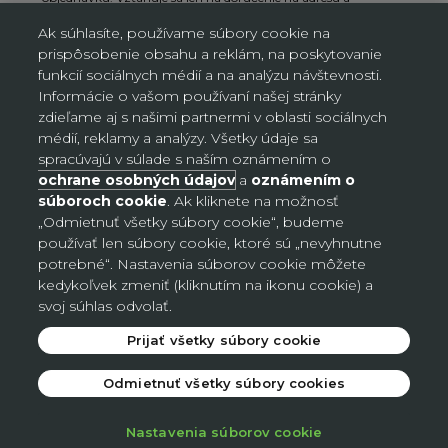
výdajné miesta, nie na objednávky doručované
AL/AG. Kliknutím na „Prihlásiť sa“ potvrdzujete, že
Ak súhlasíte, používame súbory cookie na
ste si prečítali Oznámenie o ochrane osobných údajov
prispôsobenie obsahu a reklám, na poskytovanie
a súhlasíte s ním.
funkcií sociálnych médií a na analýzu návštevnosti.
Informácie o vašom používaní našej stránky
zdieľame aj s našimi partnermi v oblasti sociálnych
médií, reklamy a analýzy. Všetky údaje sa
spracúvajú v súlade s naším oznámením o
Nastavenia súborov cookie
ochrane osobných údajov
a
oznámením o
súboroch cookie
. Ak kliknete na možnosť
„Odmietnuť všetky súbory cookie“, budeme
Slovensko (EUR €)
používať len súbory cookie, ktoré sú „nevyhnutne
Krajina
potrebné“. Nastavenia súborov cookie môžete
Česko (CZK Kč)
kedykoľvek zmeniť (kliknutím na ikonu cookie) a
svoj súhlas odvolať.
Nemecko (EUR €)
Prijať všetky súbory cookie
Slovensko (EUR €)
Odmietnuť všetky súbory cookies
© 2026 - Avon
.
Nastavenia súborov cookie