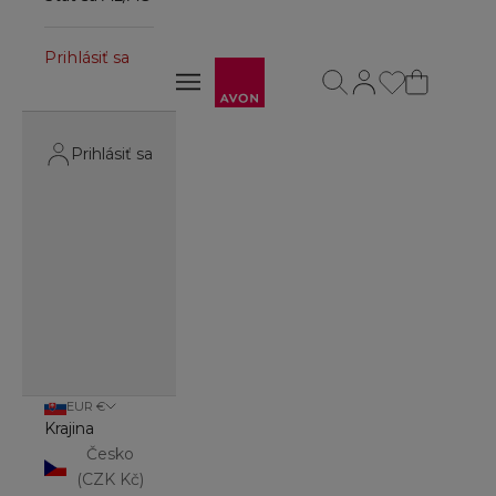
Prihlásiť sa
Avon
Otvoriť vyhľadávanie
Otvoriť stránku účt
Otvoriť navigačné menu
Otvoriť navigačné menu
Prihlásiť sa
EUR €
Krajina
Česko
(CZK Kč)