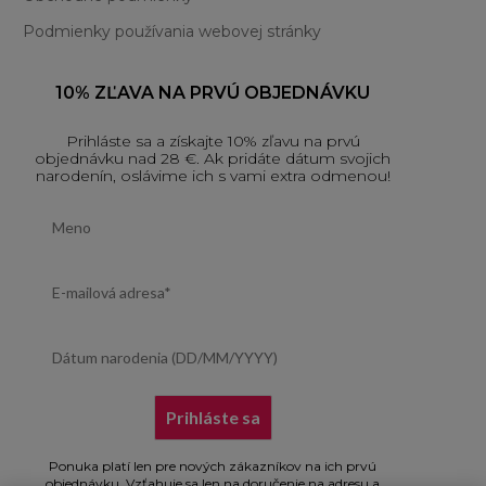
Podmienky používania webovej stránky
10% ZĽAVA NA PRVÚ OBJEDNÁVKU
Prihláste sa a získajte 10% zľavu na prvú
objednávku nad 28 €. Ak pridáte dátum svojich
narodenín, oslávime ich s vami extra odmenou!
First name
Email address
Dátum narodenia (DD/MM/YYYY)
Prihláste sa
Ponuka platí len pre nových zákazníkov na ich prvú
objednávku. Vzťahuje sa len na doručenie na adresu a