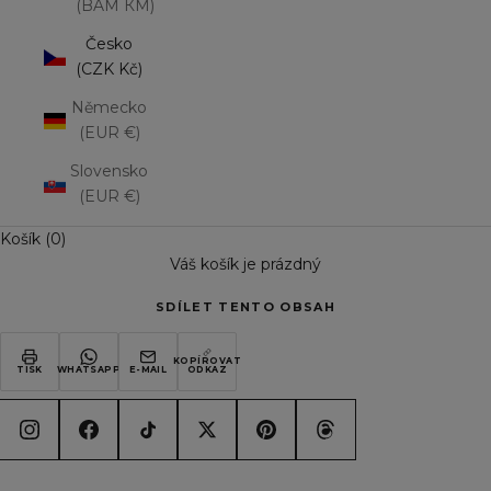
(BAM КМ)
Česko
(CZK Kč)
Německo
(EUR €)
Slovensko
(EUR €)
Košík (0)
Váš košík je prázdný
SDÍLET TENTO OBSAH
KOPÍROVAT
TISK
WHATSAPP
E-MAIL
ODKAZ