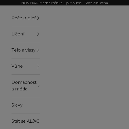
Přejít na obsah
NOVINKA: Matná rtěnka Lip Mousse - Speciální cena
Péče o pleť
Líčení
Tělo a vlasy
Vůně
Domácnost
a móda
Slevy
Stát se AL/AG