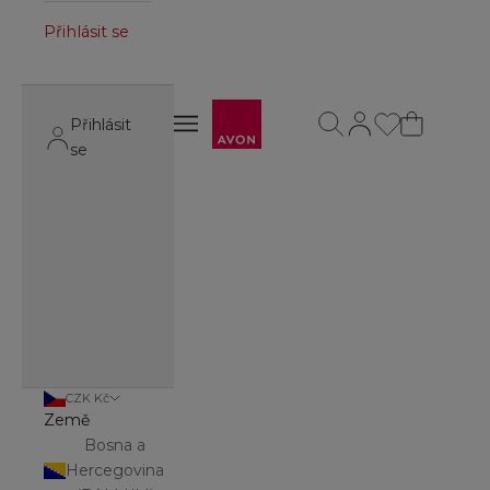
Přihlásit se
Avon
Otevřít vyhledávání
Otevřít stránku úč
Otevřít navigační menu
Přihlásit
Otevřít navigační menu
se
CZK Kč
Země
Bosna a
Hercegovina