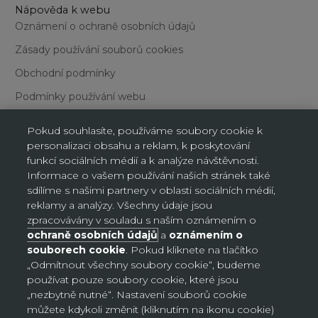
Nápověda k webu
Oznámení o ochraně osobních údajů
Zásady používání souborů cookies
Obchodní podmínky
Podmínky používání webu
Pokud souhlasíte, používáme soubory cookie k
personalizaci obsahu a reklam, k poskytování
funkcí sociálních médií a k analýze návštěvnosti.
Informace o vašem používání našich stránek také
sdílíme s našimi partnery v oblasti sociálních médií,
Nastavení souborů cookie
reklamy a analýzy. Všechny údaje jsou
zpracovávány v souladu s naším oznámením o
ochraně osobních údajů
a
oznámením o
Česko (CZK Kč)
souborech cookie
. Pokud kliknete na tlačítko
Země
„Odmítnout všechny soubory cookie“, budeme
Bosna a Hercegovina (BAM КМ)
používat pouze soubory cookie, které jsou
Česko (CZK Kč)
„nezbytně nutné“. Nastavení souborů cookie
můžete kdykoli změnit (kliknutím na ikonu cookie)
Německo (EUR €)