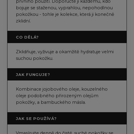
prvního použití. Doporučte ji každému, kdo
bojuje se staženou, vyprahlou, nepohodlnou
pokožkou - tohle je kolekce, která ji konečně
zklidní.
CO DĚLÁ?
Zklidňuje, vyživuje a okamžitě hydratuje velmi
suchou pokožku.
JAK FUNGUJE?
Kombinace jojobového oleje, kouzelného
oleje podobného přirozeným olejům
pokožky, a bambuckého másla.
JAK SE POUŽÍVÁ?
Vmasírujte denně do čisté, suché pokožky se