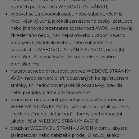
osobách používajících WEBOVOU STRÁNKU;
vydávat se za jakoukoli osobu nebo subjekt, včetně,
nikoli však výlučně, jakékoli zaměstnané osoby, zástupce
nebo jiného reprezentanta společnosti AVON; včetně (a)
zkresleného nebo jinak nepravdivého uvádění vašeho
propojení s jakoukoli osobou nebo subjektem v
souvislosti s WEBOVOU STRÁNKOU AVON; nebo (b)
prohlášení či naznačování, že souhlasíme s vašimi
prohlášeními;
narušovat nebo přerušovat provoz WEBOVÉ STRÁNKY
AVON nebo serverů či sítí používaných ke zpřístupnění
stránky, ani nedodržovat jakékoli požadavky, pravidla
nebo předpisy platné pro takové sítě;
omezovat nebo bránit jakékoli jiné osobě v používání
WEBOVÉ STRÁNKY AVON (včetně, nikoli však výlučně,
„hackingu“ nebo „defacingu“ - formy znehodnocení -
jakékoli části WEBOVÉ STRÁNKY AVON);
používat WEBOVOU STRÁNKU AVON k tomu, abyste
(a) inzerovali nebo nabízeli k prodeji či koupi jakékoli