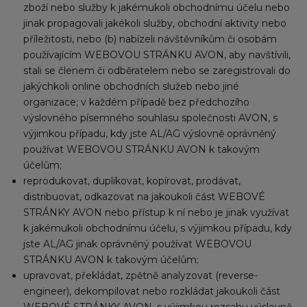
zboží nebo služby k jakémukoli obchodnímu účelu nebo
jinak propagovali jakékoli služby, obchodní aktivity nebo
příležitosti, nebo (b) nabízeli návštěvníkům či osobám
používajícím WEBOVOU STRÁNKU AVON, aby navštívili,
stali se členem či odběratelem nebo se zaregistrovali do
jakýchkoli online obchodních služeb nebo jiné
organizace; v každém případě bez předchozího
výslovného písemného souhlasu společnosti AVON, s
výjimkou případu, kdy jste AL/AG výslovně oprávněný
používat WEBOVOU STRÁNKU AVON k takovým
účelům;
reprodukovat, duplikovat, kopírovat, prodávat,
distribuovat, odkazovat na jakoukoli část WEBOVÉ
STRÁNKY AVON nebo přístup k ní nebo je jinak využívat
k jakémukoli obchodnímu účelu, s výjimkou případu, kdy
jste AL/AG jinak oprávněný používat WEBOVOU
STRÁNKU AVON k takovým účelům;
upravovat, překládat, zpětně analyzovat (reverse-
engineer), dekompilovat nebo rozkládat jakoukoli část