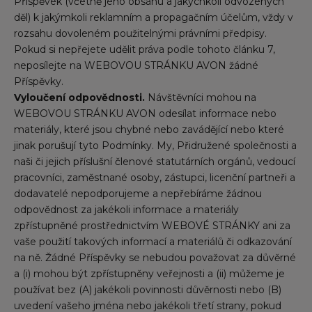
Příspěvek (včetně jeho obsahu a jakýchkoli odvozených
děl) k jakýmkoli reklamním a propagačním účelům, vždy v
rozsahu dovoleném použitelnými právními předpisy.
Pokud si nepřejete udělit práva podle tohoto článku 7,
neposílejte na WEBOVOU STRÁNKU AVON žádné
Příspěvky.
Vyloučení odpovědnosti.
Návštěvníci mohou na
WEBOVOU STRÁNKU AVON odesílat informace nebo
materiály, které jsou chybné nebo zavádějící nebo které
jinak porušují tyto Podmínky. My, Přidružené společnosti a
naši či jejich příslušní členové statutárních orgánů, vedoucí
pracovníci, zaměstnané osoby, zástupci, licenční partneři a
dodavatelé nepodporujeme a nepřebíráme žádnou
odpovědnost za jakékoli informace a materiály
zpřístupněné prostřednictvím WEBOVÉ STRÁNKY ani za
vaše použití takových informací a materiálů či odkazování
na ně. Žádné Příspěvky se nebudou považovat za důvěrné
a (i) mohou být zpřístupněny veřejnosti a (ii) můžeme je
používat bez (A) jakékoli povinnosti důvěrnosti nebo (B)
uvedení vašeho jména nebo jakékoli třetí strany, pokud