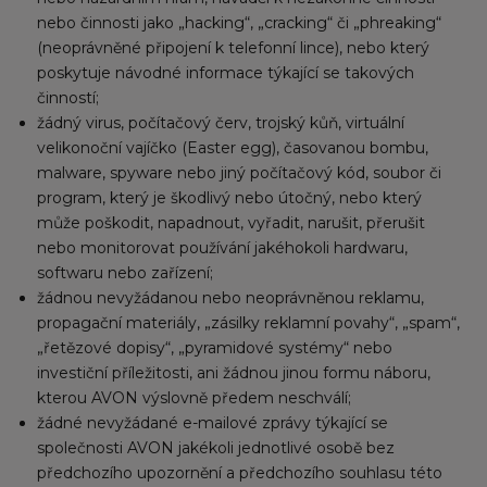
nebo činnosti jako „hacking“, „cracking“ či „phreaking“
(neoprávněné připojení k telefonní lince), nebo který
poskytuje návodné informace týkající se takových
činností;
žádný virus, počítačový červ, trojský kůň, virtuální
velikonoční vajíčko (Easter egg), časovanou bombu,
malware, spyware nebo jiný počítačový kód, soubor či
program, který je škodlivý nebo útočný, nebo který
může poškodit, napadnout, vyřadit, narušit, přerušit
nebo monitorovat používání jakéhokoli hardwaru,
softwaru nebo zařízení;
žádnou nevyžádanou nebo neoprávněnou reklamu,
propagační materiály, „zásilky reklamní povahy“, „spam“,
„řetězové dopisy“, „pyramidové systémy“ nebo
investiční příležitosti, ani žádnou jinou formu náboru,
kterou AVON výslovně předem neschválí;
žádné nevyžádané e-mailové zprávy týkající se
společnosti AVON jakékoli jednotlivé osobě bez
předchozího upozornění a předchozího souhlasu této