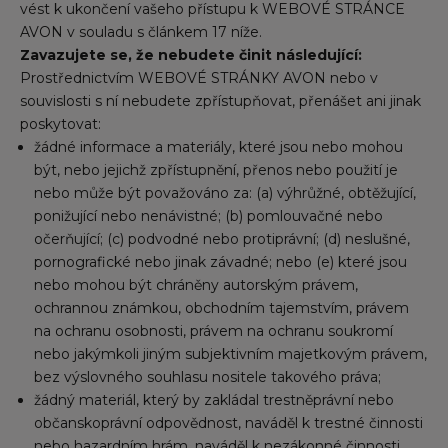
vést k ukončení vašeho přístupu k WEBOVÉ STRÁNCE
AVON v souladu s článkem 17 níže.
Zavazujete se, že nebudete činit následující:
Prostřednictvím WEBOVÉ STRÁNKY AVON nebo v
souvislosti s ní nebudete zpřístupňovat, přenášet ani jinak
poskytovat:
žádné informace a materiály, které jsou nebo mohou
být, nebo jejichž zpřístupnění, přenos nebo použití je
nebo může být považováno za: (a) výhrůžné, obtěžující,
ponižující nebo nenávistné; (b) pomlouvačné nebo
očerňující; (c) podvodné nebo protiprávní; (d) neslušné,
pornografické nebo jinak závadné; nebo (e) které jsou
nebo mohou být chráněny autorským právem,
ochrannou známkou, obchodním tajemstvím, právem
na ochranu osobnosti, právem na ochranu soukromí
nebo jakýmkoli jiným subjektivním majetkovým právem,
bez výslovného souhlasu nositele takového práva;
žádný materiál, který by zakládal trestněprávní nebo
občanskoprávní odpovědnost, naváděl k trestné činnosti
nebo hazardním hrám, naváděl k nezákonné činnosti