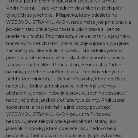
(i) máte platné právo a oprávnění zavázat se těmito
Podmínkami; (ii) jste výhradním vlastníkem všech práv
týkajících se jakéhokoli Příspěvku, který odešlete na
WEBOVOU STRÁNKU AVON, nebo máte jiné plné právo a
povolení tato práva vykonávat a udělit práva a licence
uvedené v těchto Podmínkách, a že ve vztahu k jakýmkoli
materiálům třetích stran, které se objevují nebo jsou jinak
začleněny do jakéhokoli Příspěvku, jste získali výslovná
písemná prohlášení od všech vlastníků a nositelů práv k
takovým materiálům třetích stran, že neexistují žádné
námitky potřebné k udělení práv a licencí uvedených v
těchto Podmínkách; (iii) žádné Příspěvky, které odešlete,
neporušují žádná autorská práva, ochranné známky,
obchodní tajemství nebo jiná práva duševního vlastnictví
nebo jiná práva jakékoli třetí strany, a že my, Přidružené
společnosti a naši návrháři a jiné osoby používající
WEBOVOU STRÁNKU AVON použitím Příspěvků
neporušujeme taková práva jakékoli třetí strany; (iv)
jakékoli Příspěvky, které odešlete, jsou nedůvěrné a
neobsahují žádné důvěrné informace; (v) při vytváření,