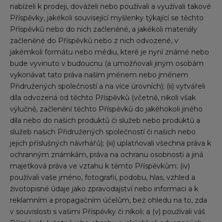
nabízeli k prodeji, dováželi nebo používali a využívali takové
Příspěvky, jakékoli související myšlenky týkající se těchto
Příspěvků nebo do nich začleněné, a jakékoli materiály
začleněné do Příspěvků nebo z nich odvozené, v
jakémkoli formátu nebo médiu, které je nyní známé nebo
bude vyvinuto v budoucnu (a umožňovali jiným osobám
vykonávat tato práva naším jménem nebo jménem
Přidružených společností a na více úrovních); (ii) vytvářeli
díla odvozená od těchto Příspěvků (včetně, nikoli však
výlučně, začlenění těchto Příspěvků do jakéhokoli jiného
díla nebo do našich produktů či služeb nebo produktů a
služeb našich Přidružených společností či našich nebo
jejich příslušných návrhářů); (iii) uplatňovali všechna práva k
ochranným známkám, práva na ochranu osobnosti a jiná
majetková práva ve vztahu k těmto Příspěvkům; (iv)
používali vaše jméno, fotografii, podobu, hlas, vzhled a
životopisné údaje jako zpravodajství nebo informaci a k
reklamním a propagačním účelům, bez ohledu na to, zda
v souvislosti s vašimi Příspěvky či nikoli; a (v) používali váš