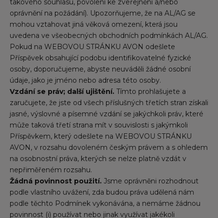
takového souhlasu, povolení ke zveřejnění a/nebo
oprávnění na požádání). Upozorňujeme, že na AL/AG se
mohou vztahovat jiná věková omezení, která jsou
uvedena ve všeobecných obchodních podmínkách AL/AG.
Pokud na WEBOVOU STRÁNKU AVON odešlete
Příspěvek obsahující podobu identifikovatelné fyzické
osoby, doporučujeme, abyste neuváděli žádné osobní
údaje, jako je jméno nebo adresa této osoby.
Vzdání se práv; další ujištění.
Tímto prohlašujete a
zaručujete, že jste od všech příslušných třetích stran získali
jasné, výslovné a písemné vzdání se jakýchkoli práv, které
může taková třetí strana mít v souvislosti s jakýmkoli
Příspěvkem, který odešlete na WEBOVOU STRÁNKU
AVON, v rozsahu dovoleném českým právem a s ohledem
na osobnostní práva, kterých se nelze platně vzdát v
nepřiměřeném rozsahu.
Žádná povinnost použití.
Jsme oprávněni rozhodnout
podle vlastního uvážení, zda budou práva udělená nám
podle těchto Podmínek vykonávána, a nemáme žádnou
povinnost (i) používat nebo jinak využívat jakékoli