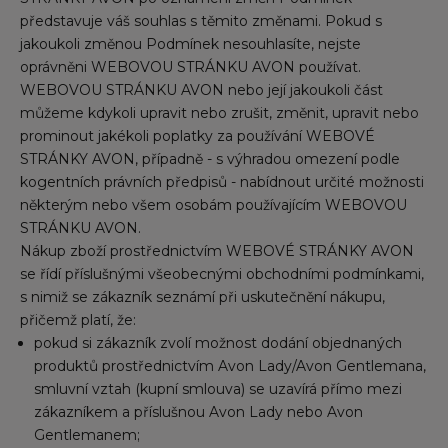
představuje váš souhlas s těmito změnami. Pokud s
jakoukoli změnou Podmínek nesouhlasíte, nejste
oprávněni WEBOVOU STRÁNKU AVON používat.
WEBOVOU STRÁNKU AVON nebo její jakoukoli část
můžeme kdykoli upravit nebo zrušit, změnit, upravit nebo
prominout jakékoli poplatky za používání WEBOVÉ
STRÁNKY AVON, případně - s výhradou omezení podle
kogentních právních předpisů - nabídnout určité možnosti
některým nebo všem osobám používajícím WEBOVOU
STRÁNKU AVON.
Nákup zboží prostřednictvím WEBOVÉ STRÁNKY AVON
se řídí příslušnými všeobecnými obchodními podmínkami,
s nimiž se zákazník seznámí při uskutečnění nákupu,
přičemž platí, že:
pokud si zákazník zvolí možnost dodání objednaných
produktů prostřednictvím Avon Lady/Avon Gentlemana,
smluvní vztah (kupní smlouva) se uzavírá přímo mezi
zákazníkem a příslušnou Avon Lady nebo Avon
Gentlemanem;