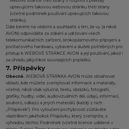
webové stránce třetí strany v rozporu s pravidly
upravujícími takovou webovou stránku třetí strany
(včetně podmínek používání upravujících takovou
stránku).
Dále berete na vědomí a souhlasíte s tím, že vy (a nikoli
AVON) odpovídáte za získání a udržování všech
telekomunikačních zařízení, širokopásmového připojení a
počítačového hardwaru, vybavení a služeb potřebných pro
přístup k WEBOVÉ STRÁNCE AVON a její používání, jakož i
za úhradu jakýchkoli souvisejících poplatků.
7. Příspěvky
Obecně.
WEBOVÁ STRÁNKA AVON může obsahovat
oblasti, kde můžete zveřejňovat informace a materiály,
včetně, nikoli však výlučně, textu, obrázků, fotografií,
grafiky, hudby, videí, audiovizuálních děl, údajů, informací,
souborů, odkazů a jiných materiálů (každý z nich
„Příspěvek“). Pro vyloučení pochybností zůstáváte
vlastníkem jakéhokoli Příspěvku, který zveřejníte, s
výhradou těchto Podmínek (včetně licence udělené v