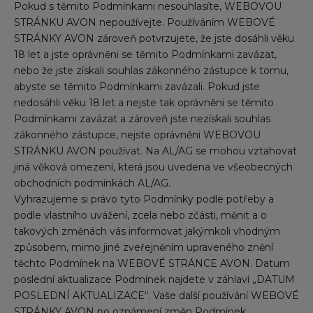
Pokud s těmito Podmínkami nesouhlasíte, WEBOVOU
STRÁNKU AVON nepoužívejte. Používáním WEBOVÉ
STRÁNKY AVON zároveň potvrzujete, že jste dosáhli věku
18 let a jste oprávněni se těmito Podmínkami zavázat,
nebo že jste získali souhlas zákonného zástupce k tomu,
abyste se těmito Podmínkami zavázali. Pokud jste
nedosáhli věku 18 let a nejste tak oprávněni se těmito
Podmínkami zavázat a zároveň jste nezískali souhlas
zákonného zástupce, nejste oprávněni WEBOVOU
STRÁNKU AVON používat. Na AL/AG se mohou vztahovat
jiná věková omezení, která jsou uvedena ve všeobecných
obchodních podmínkách AL/AG.
Vyhrazujeme si právo tyto Podmínky podle potřeby a
podle vlastního uvážení, zcela nebo zčásti, měnit a o
takových změnách vás informovat jakýmkoli vhodným
způsobem, mimo jiné zveřejněním upraveného znění
těchto Podmínek na WEBOVÉ STRÁNCE AVON. Datum
poslední aktualizace Podmínek najdete v záhlaví „DATUM
POSLEDNÍ AKTUALIZACE“. Vaše další používání WEBOVÉ
STRÁNKY AVON po oznámení změn Podmínek