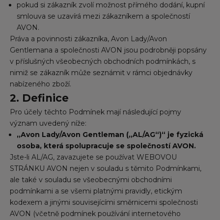
pokud si zákazník zvolí možnost přímého dodání, kupní
smlouva se uzavírá mezi zákazníkem a společností
AVON.
Práva a povinnosti zákazníka, Avon Lady/Avon
Gentlemana a společnosti AVON jsou podrobněji popsány
v příslušných všeobecných obchodních podmínkách, s
nimiž se zákazník může seznámit v rámci objednávky
nabízeného zboží.
2. Definice
Pro účely těchto Podmínek mají následující pojmy
význam uvedený níže:
„Avon Lady/Avon Gentleman („AL/AG“)“ je fyzická
osoba, která spolupracuje se společností AVON.
Jste-li AL/AG, zavazujete se používat WEBOVOU
STRÁNKU AVON nejen v souladu s těmito Podmínkami,
ale také v souladu se všeobecnými obchodními
podmínkami a se všemi platnými pravidly, etickým
kodexem a jinými souvisejícími směrnicemi společnosti
AVON (včetně podmínek používání internetového