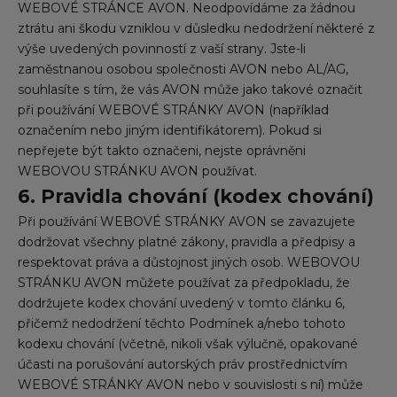
WEBOVÉ STRÁNCE AVON. Neodpovídáme za žádnou
ztrátu ani škodu vzniklou v důsledku nedodržení některé z
výše uvedených povinností z vaší strany. Jste-li
zaměstnanou osobou společnosti AVON nebo AL/AG,
souhlasíte s tím, že vás AVON může jako takové označit
při používání WEBOVÉ STRÁNKY AVON (například
označením nebo jiným identifikátorem). Pokud si
nepřejete být takto označeni, nejste oprávněni
WEBOVOU STRÁNKU AVON používat.
6. Pravidla chování (kodex chování)
Při používání WEBOVÉ STRÁNKY AVON se zavazujete
dodržovat všechny platné zákony, pravidla a předpisy a
respektovat práva a důstojnost jiných osob. WEBOVOU
STRÁNKU AVON můžete používat za předpokladu, že
dodržujete kodex chování uvedený v tomto článku 6,
přičemž nedodržení těchto Podmínek a/nebo tohoto
kodexu chování (včetně, nikoli však výlučně, opakované
účasti na porušování autorských práv prostřednictvím
WEBOVÉ STRÁNKY AVON nebo v souvislosti s ní) může