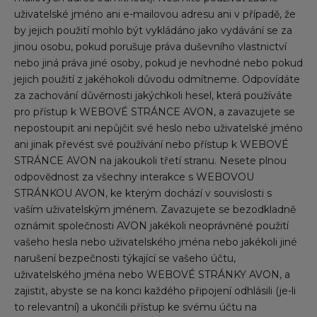
uživatelské jméno ani e-mailovou adresu ani v případě, že
by jejich použití mohlo být vykládáno jako vydávání se za
jinou osobu, pokud porušuje práva duševního vlastnictví
nebo jiná práva jiné osoby, pokud je nevhodné nebo pokud
jejich použití z jakéhokoli důvodu odmítneme. Odpovídáte
za zachování důvěrnosti jakýchkoli hesel, která používáte
pro přístup k WEBOVÉ STRÁNCE AVON, a zavazujete se
nepostoupit ani nepůjčit své heslo nebo uživatelské jméno
ani jinak převést své používání nebo přístup k WEBOVÉ
STRÁNCE AVON na jakoukoli třetí stranu. Nesete plnou
odpovědnost za všechny interakce s WEBOVOU
STRÁNKOU AVON, ke kterým dochází v souvislosti s
vaším uživatelským jménem. Zavazujete se bezodkladně
oznámit společnosti AVON jakékoli neoprávněné použití
vašeho hesla nebo uživatelského jména nebo jakékoli jiné
narušení bezpečnosti týkající se vašeho účtu,
uživatelského jména nebo WEBOVÉ STRÁNKY AVON, a
zajistit, abyste se na konci každého připojení odhlásili (je-li
to relevantní) a ukončili přístup ke svému účtu na