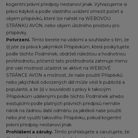
kogentní právní předpisy nestanoví jinak. Vyhrazujeme si
právo kdykoli a podle vlastního uvážení omezit počet a
objem příspěvků, které lze nahrát na WEBOVOU
STRÁNKU AVON, nebo objem úložného prostoru pro
příspěvky.
Potvrzení.
Tímto berete na vědomí a souhlasíte s tím, že
(i) jste za práva k jakýmkoli Příspěvkům, která poskytujete
podle těchto Podmínek, obdrželi náležitou a hodnotnou
protihodnotu, přičemž tato protihodnota zahrnuje mimo
jiné vaši možnost účastnit se aktivit na WEBOVÉ
STRÁNCE AVON a možnost, že naše použití Příspěvků
nebo jakýchkoli odvozených děl může vést k publicitě a
popularitě, a že (ii) v souvislosti s právy k takovým
Příspěvkům udělenými podle těchto Podmínek a/nebo
existujícími podle platných právních předpisů nemáte
nárok na žádnou další odměnu za jakékoli naše použití
nebo jiné využití takového Příspěvku, pokud kogentní
právní předpisy nestanoví jinak.
Prohlášení a záruky.
Tímto prohlašujete a zaručujete, že: