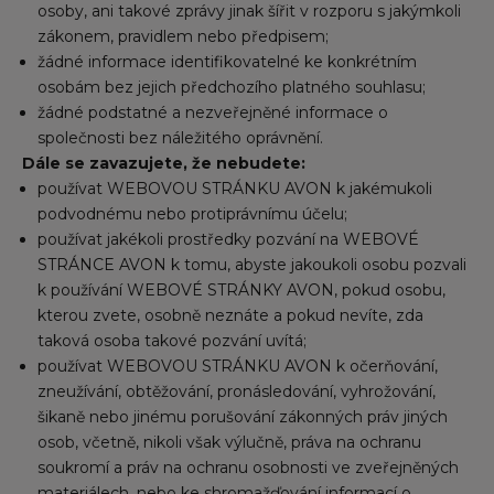
osoby, ani takové zprávy jinak šířit v rozporu s jakýmkoli
zákonem, pravidlem nebo předpisem;
žádné informace identifikovatelné ke konkrétním
osobám bez jejich předchozího platného souhlasu;
žádné podstatné a nezveřejněné informace o
společnosti bez náležitého oprávnění.
Dále se zavazujete, že nebudete:
používat WEBOVOU STRÁNKU AVON k jakémukoli
podvodnému nebo protiprávnímu účelu;
používat jakékoli prostředky pozvání na WEBOVÉ
STRÁNCE AVON k tomu, abyste jakoukoli osobu pozvali
k používání WEBOVÉ STRÁNKY AVON, pokud osobu,
kterou zvete, osobně neznáte a pokud nevíte, zda
taková osoba takové pozvání uvítá;
používat WEBOVOU STRÁNKU AVON k očerňování,
zneužívání, obtěžování, pronásledování, vyhrožování,
šikaně nebo jinému porušování zákonných práv jiných
osob, včetně, nikoli však výlučně, práva na ochranu
soukromí a práv na ochranu osobnosti ve zveřejněných
materiálech, nebo ke shromažďování informací o