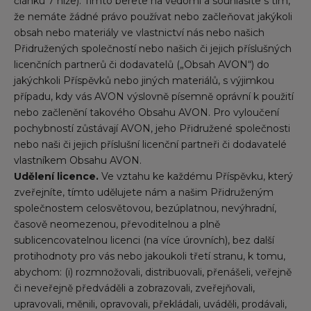
článku 7 níže). Tímto berete na vědomí a souhlasíte s tím,
že nemáte žádné právo používat nebo začleňovat jakýkoli
obsah nebo materiály ve vlastnictví nás nebo našich
Přidružených společností nebo našich či jejich příslušných
licenčních partnerů či dodavatelů („Obsah AVON“) do
jakýchkoli Příspěvků nebo jiných materiálů, s výjimkou
případu, kdy vás AVON výslovně písemně oprávní k použití
nebo začlenění takového Obsahu AVON. Pro vyloučení
pochybností zůstávají AVON, jeho Přidružené společnosti
nebo naši či jejich příslušní licenční partneři či dodavatelé
vlastníkem Obsahu AVON.
Udělení licence.
Ve vztahu ke každému Příspěvku, který
zveřejníte, tímto udělujete nám a našim Přidruženým
společnostem celosvětovou, bezúplatnou, nevýhradní,
časově neomezenou, převoditelnou a plně
sublicencovatelnou licenci (na více úrovních), bez další
protihodnoty pro vás nebo jakoukoli třetí stranu, k tomu,
abychom: (i) rozmnožovali, distribuovali, přenášeli, veřejně
či neveřejně předváděli a zobrazovali, zveřejňovali,
upravovali, měnili, opravovali, překládali, uváděli, prodávali,