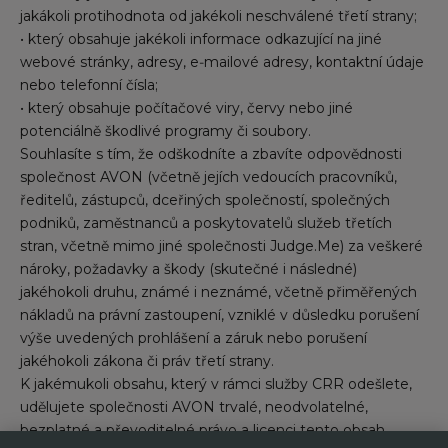
jakákoli protihodnota od jakékoli neschválené třetí strany;
• který obsahuje jakékoli informace odkazující na jiné
webové stránky, adresy, e‑mailové adresy, kontaktní údaje
nebo telefonní čísla;
• který obsahuje počítačové viry, červy nebo jiné
potenciálně škodlivé programy či soubory.
Souhlasíte s tím, že odškodníte a zbavíte odpovědnosti
společnost AVON (včetně jejích vedoucích pracovníků,
ředitelů, zástupců, dceřiných společností, společných
podniků, zaměstnanců a poskytovatelů služeb třetích
stran, včetně mimo jiné společnosti Judge.Me) za veškeré
nároky, požadavky a škody (skutečné i následné)
jakéhokoli druhu, známé i neznámé, včetně přiměřených
nákladů na právní zastoupení, vzniklé v důsledku porušení
výše uvedených prohlášení a záruk nebo porušení
jakéhokoli zákona či práv třetí strany.
K jakémukoli obsahu, který v rámci služby CRR odešlete,
udělujete společnosti AVON trvalé, neodvolatelné,
bezplatné a převoditelné právo a licenci tento obsah