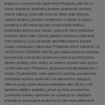
přípravě a zveřejňování jakéhokoli Příspěvku jste (A) ve
všech ohledech dodrželi a budete dodržovat všechny
platné zákony a pravidla (včetně, nikoli však výlučně,
našeho kodexu chování uvedeného v článku 6 výše) a
předpisy a (B) neporušili jste a neporušíte žádnou
podmínku, kterou jste vázáni, výslovně nebo implicitně
(včetně, nikoli však výlučně, jakékoli smlouvy s jakoukoli
třetí stranou); a (vi) od každé identifikovatelné fyzické
osoby vystupující v jakémkoli Příspěvku, který odešlete na
WEBOVOU STRÁNKU AVON, jste získali písemný souhlas,
povolení ke zveřejnění a/nebo povolení k použití jména
a/nebo podoby této osoby za účelem použití nebo jiného
využití takových Příspěvků způsobem předpokládaným v
těchto Podmínkách, nebo písemný souhlas, povolení ke
zveřejnění a/nebo oprávnění od zákonného zástupce
takové osoby, která dosud nedosáhla věku 18 let, a od
každého dalšího subjektu, jehož souhlas, povolení ke
zveřejnění a/nebo oprávnění se vyžaduje (a v každém
případě se zavazujete poskytnout nám kopii jakéhokoli