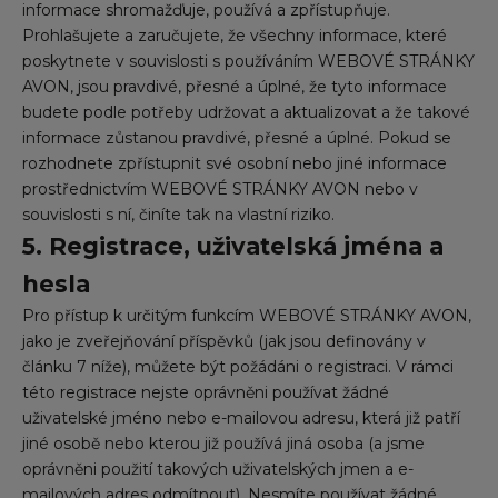
informace shromažďuje, používá a zpřístupňuje.
Prohlašujete a zaručujete, že všechny informace, které
poskytnete v souvislosti s používáním WEBOVÉ STRÁNKY
AVON, jsou pravdivé, přesné a úplné, že tyto informace
budete podle potřeby udržovat a aktualizovat a že takové
informace zůstanou pravdivé, přesné a úplné. Pokud se
rozhodnete zpřístupnit své osobní nebo jiné informace
prostřednictvím WEBOVÉ STRÁNKY AVON nebo v
souvislosti s ní, činíte tak na vlastní riziko.
5. Registrace, uživatelská jména a
hesla
Pro přístup k určitým funkcím WEBOVÉ STRÁNKY AVON,
jako je zveřejňování příspěvků (jak jsou definovány v
článku 7 níže), můžete být požádáni o registraci. V rámci
této registrace nejste oprávněni používat žádné
uživatelské jméno nebo e-mailovou adresu, která již patří
jiné osobě nebo kterou již používá jiná osoba (a jsme
oprávněni použití takových uživatelských jmen a e-
mailových adres odmítnout). Nesmíte používat žádné