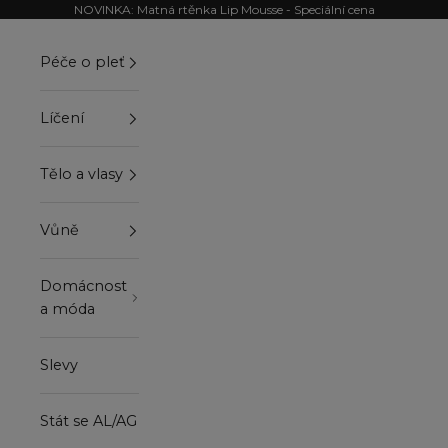
Přejít na obsah
NOVINKA: Matná rtěnka Lip Mousse - Speciální cena
Péče o pleť
Líčení
Tělo a vlasy
Vůně
Domácnost
a móda
Slevy
Stát se AL/AG