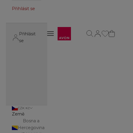
Přihlásit se
Avon
Otevřít vyhledávání
Otevřít stránku úč
Otevřít navigační menu
Přihlásit
Otevřít navigační menu
se
CZK Kč
Země
Bosna a
Hercegovina