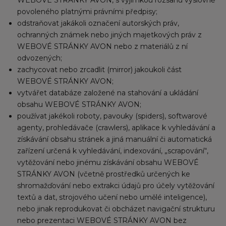
WEBOVÉ STRÁNKY AVON, s výjimkou rozsahu výslovně
povoleného platnými právními předpisy;
odstraňovat jakákoli označení autorských práv,
ochranných známek nebo jiných majetkových práv z
WEBOVÉ STRÁNKY AVON nebo z materiálů z ní
odvozených;
zachycovat nebo zrcadlit (mirror) jakoukoli část
WEBOVÉ STRÁNKY AVON;
vytvářet databáze založené na stahování a ukládání
obsahu WEBOVÉ STRÁNKY AVON;
používat jakékoli roboty, pavouky (spiders), softwarové
agenty, prohledávače (crawlers), aplikace k vyhledávání a
získávání obsahu stránek a jiná manuální či automatická
zařízení určená k vyhledávání, indexování, „scrapování“,
vytěžování nebo jinému získávání obsahu WEBOVÉ
STRÁNKY AVON (včetně prostředků určených ke
shromažďování nebo extrakci údajů pro účely vytěžování
textů a dat, strojového učení nebo umělé inteligence),
nebo jinak reprodukovat či obcházet navigační strukturu
nebo prezentaci WEBOVÉ STRÁNKY AVON bez