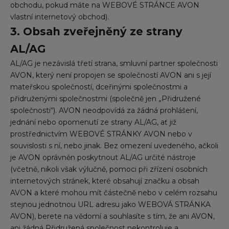
obchodu, pokud máte na WEBOVÉ STRÁNCE AVON
vlastní internetový obchod).
3. Obsah zveřejněný ze strany
AL/AG
AL/AG je nezávislá třetí strana, smluvní partner společnosti
AVON, který není propojen se společností AVON ani s její
mateřskou společností, dceřinými společnostmi a
přidruženými společnostmi (společně jen „Přidružené
společnosti“). AVON neodpovídá za žádná prohlášení,
jednání nebo opomenutí ze strany AL/AG, ať již
prostřednictvím WEBOVÉ STRÁNKY AVON nebo v
souvislosti s ní, nebo jinak. Bez omezení uvedeného, ačkoli
je AVON oprávněn poskytnout AL/AG určité nástroje
(včetně, nikoli však výlučně, pomoci při zřízení osobních
internetových stránek, které obsahují značku a obsah
AVON a které mohou mít částečně nebo v celém rozsahu
stejnou jednotnou URL adresu jako WEBOVÁ STRÁNKA
AVON), berete na vědomí a souhlasíte s tím, že ani AVON,
ani žádná Přidružená společnost nekontroluje a