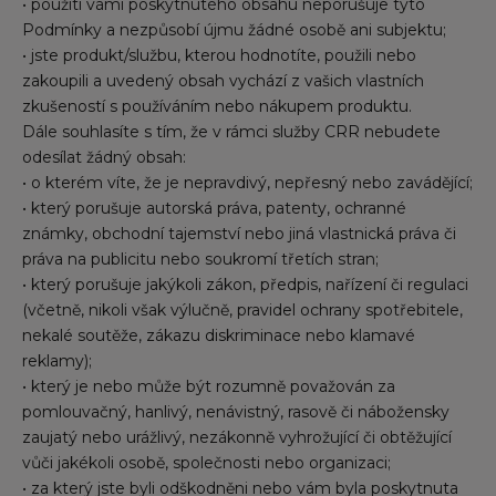
• použití vámi poskytnutého obsahu neporušuje tyto
Podmínky a nezpůsobí újmu žádné osobě ani subjektu;
• jste produkt/službu, kterou hodnotíte, použili nebo
zakoupili a uvedený obsah vychází z vašich vlastních
zkušeností s používáním nebo nákupem produktu.
Dále souhlasíte s tím, že v rámci služby CRR nebudete
odesílat žádný obsah:
• o kterém víte, že je nepravdivý, nepřesný nebo zavádějící;
• který porušuje autorská práva, patenty, ochranné
známky, obchodní tajemství nebo jiná vlastnická práva či
práva na publicitu nebo soukromí třetích stran;
• který porušuje jakýkoli zákon, předpis, nařízení či regulaci
(včetně, nikoli však výlučně, pravidel ochrany spotřebitele,
nekalé soutěže, zákazu diskriminace nebo klamavé
reklamy);
• který je nebo může být rozumně považován za
pomlouvačný, hanlivý, nenávistný, rasově či nábožensky
zaujatý nebo urážlivý, nezákonně vyhrožující či obtěžující
vůči jakékoli osobě, společnosti nebo organizaci;
• za který jste byli odškodněni nebo vám byla poskytnuta