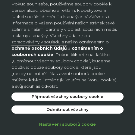
používat, kopírovat, upravovat, zcela odstranit,
Pokud souhlasíte, používáme soubory cookie k
přizpůsobovat, publikovat, překládat, vytvářet z něj
personalizaci obsahu a reklam, k poskytování
odvozená díla a/nebo jej prodávat a/nebo distribuovat
funkcí sociálních médií a k analýze návštěvnosti.
a/nebo jej začlenit do jakékoli formy, média či technologie
Informace o vašem používání našich stránek také
na celém světě bez jakékoli náhrady.
sdílíme s našimi partnery v oblasti sociálních médií,
reklamy a analýzy. Všechny údaje jsou
Veškerý obsah, který odešlete, může být použit dle
zpracovávány v souladu s naším oznámením o
výhradního uvážení společnosti AVON. AVON si vyhrazuje
ochraně osobních údajů
a
oznámením o
právo změnit, zkrátit, nezveřejnit, odstranit nebo smazat
souborech cookie
. Pokud kliknete na tlačítko
jakýkoli obsah v rámci služby CRR, který podle jejího
„Odmítnout všechny soubory cookie“, budeme
výhradního uvážení porušuje zásady obsahu nebo jakékoli
používat pouze soubory cookie, které jsou
jiné ustanovení těchto Podmínek. AVON nezaručuje, že
„nezbytně nutné“. Nastavení souborů cookie
budete mít možnost prostřednictvím AVON upravit nebo
můžete kdykoli změnit (kliknutím na ikonu cookie)
smazat jakýkoli vámi odeslaný obsah. Hodnocení a
a svůj souhlas odvolat.
písemné komentáře jsou obvykle zveřejněny do dvou až
Přijmout všechny soubory cookie
čtyř pracovních dnů. AVON si však vyhrazuje právo
odstranit nebo odmítnout zveřejnit jakýkoli příspěvek v
Odmítnout všechny
rozsahu povoleném zákonem. Berete na vědomí, že za
obsah vašeho příspěvku nesete odpovědnost vy, nikoli
Nastavení souborů cookie
AVON. Žádný z vámi odeslaných obsahů v rámci služby
CRR nepodléhá jakékoli povinnosti důvěrnosti ze strany