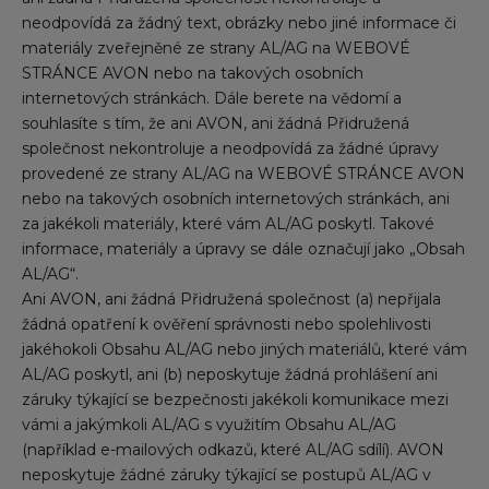
neodpovídá za žádný text, obrázky nebo jiné informace či
materiály zveřejněné ze strany AL/AG na WEBOVÉ
STRÁNCE AVON nebo na takových osobních
internetových stránkách. Dále berete na vědomí a
souhlasíte s tím, že ani AVON, ani žádná Přidružená
společnost nekontroluje a neodpovídá za žádné úpravy
provedené ze strany AL/AG na WEBOVÉ STRÁNCE AVON
nebo na takových osobních internetových stránkách, ani
za jakékoli materiály, které vám AL/AG poskytl. Takové
informace, materiály a úpravy se dále označují jako „Obsah
AL/AG“.
Ani AVON, ani žádná Přidružená společnost (a) nepřijala
žádná opatření k ověření správnosti nebo spolehlivosti
jakéhokoli Obsahu AL/AG nebo jiných materiálů, které vám
AL/AG poskytl, ani (b) neposkytuje žádná prohlášení ani
záruky týkající se bezpečnosti jakékoli komunikace mezi
vámi a jakýmkoli AL/AG s využitím Obsahu AL/AG
(například e-mailových odkazů, které AL/AG sdílí). AVON
neposkytuje žádné záruky týkající se postupů AL/AG v