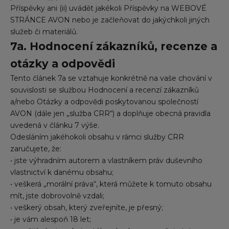
Příspěvky ani (ii) uvádět jakékoli Příspěvky na WEBOVÉ
STRÁNCE AVON nebo je začleňovat do jakýchkoli jiných
služeb či materiálů.
7a. Hodnocení zákazníků, recenze a
otázky a odpovědi
Tento článek 7a se vztahuje konkrétně na vaše chování v
souvislosti se službou Hodnocení a recenzí zákazníků
a/nebo Otázky a odpovědi poskytovanou společností
AVON (dále jen „služba CRR“) a doplňuje obecná pravidla
uvedená v článku 7 výše.
Odesláním jakéhokoli obsahu v rámci služby CRR
zaručujete, že:
• jste výhradním autorem a vlastníkem práv duševního
vlastnictví k danému obsahu;
• veškerá „morální práva“, která můžete k tomuto obsahu
mít, jste dobrovolně vzdali;
• veškerý obsah, který zveřejníte, je přesný;
• je vám alespoň 18 let;