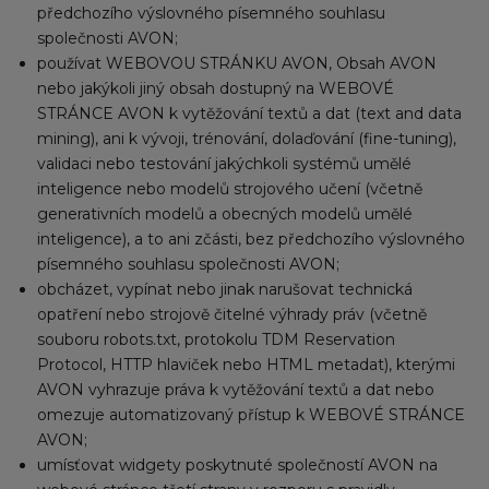
předchozího výslovného písemného souhlasu
společnosti AVON;
používat WEBOVOU STRÁNKU AVON, Obsah AVON
nebo jakýkoli jiný obsah dostupný na WEBOVÉ
STRÁNCE AVON k vytěžování textů a dat (text and data
mining), ani k vývoji, trénování, dolaďování (fine-tuning),
validaci nebo testování jakýchkoli systémů umělé
inteligence nebo modelů strojového učení (včetně
generativních modelů a obecných modelů umělé
inteligence), a to ani zčásti, bez předchozího výslovného
písemného souhlasu společnosti AVON;
obcházet, vypínat nebo jinak narušovat technická
opatření nebo strojově čitelné výhrady práv (včetně
souboru robots.txt, protokolu TDM Reservation
Protocol, HTTP hlaviček nebo HTML metadat), kterými
AVON vyhrazuje práva k vytěžování textů a dat nebo
omezuje automatizovaný přístup k WEBOVÉ STRÁNCE
AVON;
umísťovat widgety poskytnuté společností AVON na