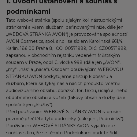
1. Úvodní ustanovení a souhlas s
podmínkami
Tato webová stránka (spolu s jakýmikoli nástupnickými
stránkami a všemi službami definovanými níže, dále jen
„WEBOVÁ STRÁNKA AVON“) je provozována společností
AVON Cosmetics, spol. s r.o., se sídlem Karolinská 661/4,
Karlín, 186 00 Praha 8, IČO: 00571989, DIČ: CZ00571989,
zapsanou v obchodním rejstříku vedeném Městským
soudem v Praze, oddíl C, vložka 998 (dále jen „AVON“,
„my“, „nás“ a „naše“). Osobám používajícím WEBOVOU
STRÁNKU AVON poskytujeme přístup k obsahu a
službám, které se týkají nás a našich produktů, včetně
audiovizuálního obsahu, obrázků, fór, textu, údajů a jiného
obdobného obsahu a služeb (takový obsah a služby dále
společně jen „Služby“).
Před používáním WEBOVÉ STRÁNKY AVON si prosím
pozorně přečtěte tyto podmínky (dále jen „Podmínky“).
Používáním WEBOVÉ STRÁNKY AVON vyjadřujete
souhlas s tím, že se těmito Podmínkami budete řídit.