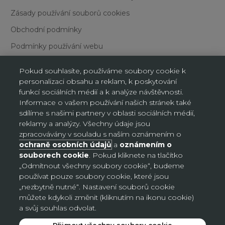
Zásady používání souborů cookies
Obchodní podmínky
Podmínky používání webu
Pokud souhlasíte, používáme soubory cookie k
personalizaci obsahu a reklam, k poskytování
funkcí sociálních médií a k analýze návštěvnosti.
Informace o vašem používání našich stránek také
sdílíme s našimi partnery v oblasti sociálních médií,
Nastavení souborů cookie
reklamy a analýzy. Všechny údaje jsou
zpracovávány v souladu s naším oznámením o
ochraně osobních údajů
a
oznámením o
Česko (CZK Kč)
souborech cookie
. Pokud kliknete na tlačítko
Země
„Odmítnout všechny soubory cookie“, budeme
Bosna a Hercegovina (BAM КМ)
používat pouze soubory cookie, které jsou
Česko (CZK Kč)
„nezbytně nutné“. Nastavení souborů cookie
můžete kdykoli změnit (kliknutím na ikonu cookie)
Německo (EUR €)
a svůj souhlas odvolat.
Slovensko (EUR €)