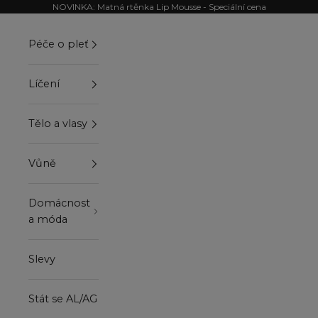
Přejít na obsah
NOVINKA: Matná rtěnka Lip Mousse - Speciální cena
Péče o pleť
Líčení
Tělo a vlasy
Vůně
Domácnost
a móda
Slevy
Stát se AL/AG