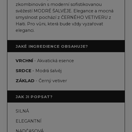
zkombinován s moderní sofistikovanou
svěžestí MODRÉ ŠALVĚJE. Elegance a mocná
smyslnost pochází z ČERNÉHO VETIVERU z
Haiti. Pro vůni, která bude vždy vyzařovat
eleganci.
JAKÉ INGREDIENCE OBSAHUJE?
VRCHNÍ
- Akvatická esence
SRDCE
- Modrá šalvěj
ZÁKLAD
- Černý vetiver
JAK JI POPSAT?
SILNÁ
ELEGANTNÍ
NADČASOVÁ