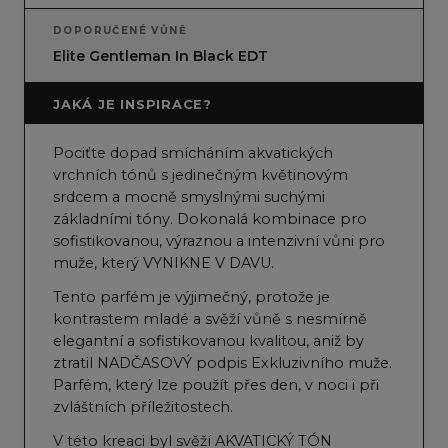
DOPORUČENÉ VŮNĚ
Elite Gentleman In Black EDT
JAKÁ JE INSPIRACE?
Pociťte dopad smícháním akvatických
vrchních tónů s jedinečným květinovým
srdcem a mocně smyslnými suchými
základními tóny. Dokonalá kombinace pro
sofistikovanou, výraznou a intenzivní vůni pro
muže, který VYNIKNE V DAVU.
Tento parfém je výjimečný, protože je
kontrastem mladé a svěží vůně s nesmírně
elegantní a sofistikovanou kvalitou, aniž by
ztratil NADČASOVÝ podpis Exkluzivního muže.
Parfém, který lze použít přes den, v noci i při
zvláštních příležitostech.
V této kreaci byl svěží AKVATICKÝ TÓN