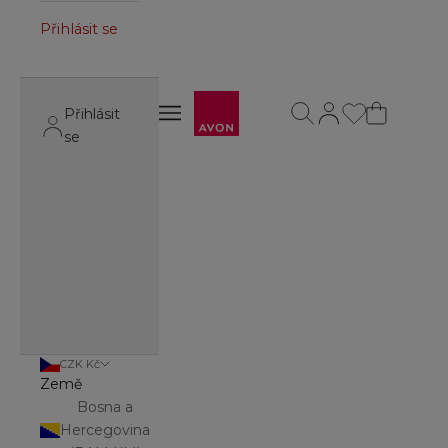
Přihlásit se
Avon
Otevřít vyhledávání
Otevřít stránku úč
Otevřít navigační menu
Přihlásit
Otevřít navigační menu
se
CZK Kč
Země
Bosna a
Hercegovina