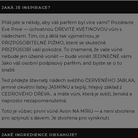
JAKÁ JE INSPIRACE?
Přáli jste si někdy, aby váš parfém byl více vámi? Pozdravte
Eve Prive — úchvatnou DŘEVITĚ KVĚTINOVOU vůni s
nádechem. Tím, co ji dělá tak výjimečnou, je
PŘIZPŮSOBITELNÉ PIŽMO, které se skutečně
PŘIZPŮSOBÍ vaší pokožce. To znamená, že vaše vůně
nebude jen úžasně vonět — bude vonět JEDINEČNĚ vámi.
Jako váš osobní podpisový parfém, aniž byste se o to
snažili.
Teď přidejte šťavnatý nádech svěžího ČERVENÉHO JABLKA,
jemné okvětní lístky JASMÍNU a teplý, hřejivý základ z
CEDROVÉHO DŘEVA... a máte vůni, která je svěží, ženská a
naprosto nezapomenutelná.
Toto je vůbec první vůně Avon NA MÍRU — a není stvořena
pro splynutí s davem. Je stvořena pro vyniknutí.
JAKÉ INGREDIENCE OBSAHUJE?