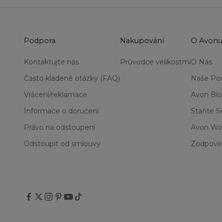
Podpora
Nakupování
O Avon
Kontaktujte nás
Průvodce velikostmi
O Nás
Často kladené otázky (FAQ)
Naše Pos
Vrácení/reklamace
Avon Bl
Informace o doručení
Staňte 
Právo na odstoupení
Avon Wo
Odstoupit od smlouvy
Zodpově