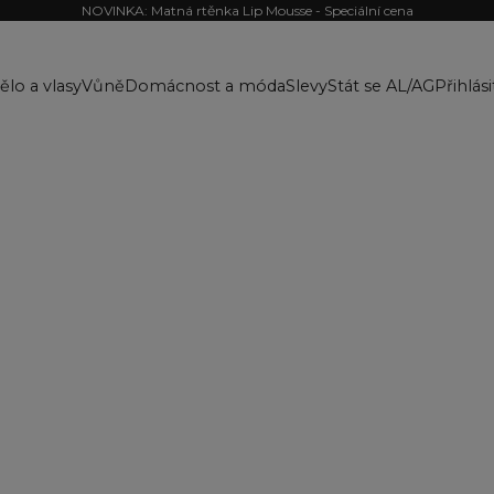
NOVINKA: Matná rtěnka Lip Mousse - Speciální cena
ělo a vlasy
Vůně
Domácnost a móda
Slevy
Stát se AL/AG
Přihlási