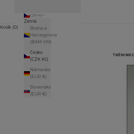
CZK Kč
Země
Košík (0)
Bosna a
Hercegovina
(BAM КМ)
Česko
TRÉNINK
(CZK Kč)
Německo
(EUR €)
Slovensko
(EUR €)