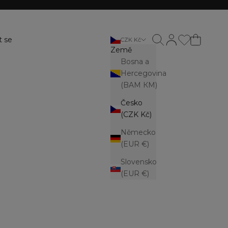
Otevřít vyhledávání
Otevřít stránku ú
t se
CZK Kč
Země
Bosna a
Hercegovina
(BAM КМ)
Česko
(CZK Kč)
Německo
(EUR €)
Slovensko
(EUR €)