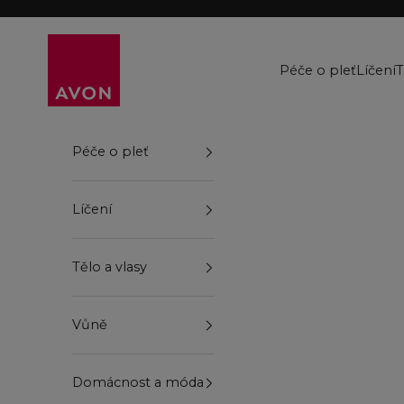
Přejít na obsah
Avon
Péče o pleť
Líčení
T
Péče o pleť
Líčení
Tělo a vlasy
Vůně
Domácnost a móda