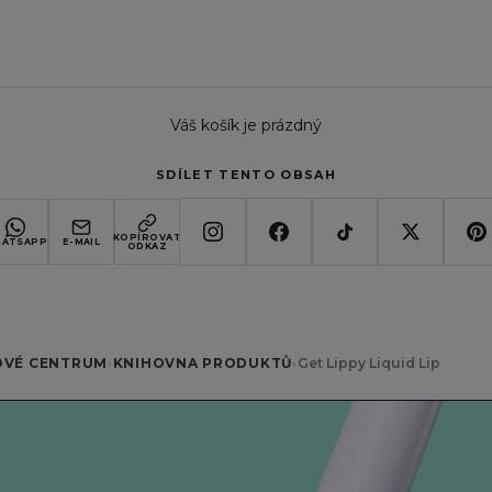
Váš košík je prázdný
SDÍLET TENTO OBSAH
KOPÍROVAT
ATSAPP
E-MAIL
ODKAZ
OVÉ CENTRUM
›
KNIHOVNA PRODUKTŮ
›
Get Lippy Liquid Lip