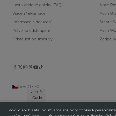
Často kladené otázky (FAQ)
Naše Pos
Vrácení/reklamace
Avon Bl
Informace o doručení
Staňte 
Právo na odstoupení
Avon Wo
Odstoupit od smlouvy
Zodpově
Česko (CZK Kč)
Země
Česko
(CZK
Kč)
Pokud souhlasíte, používáme soubory cookie k personalizaci
analýze návštěvnosti. Informace o vašem používání našich str