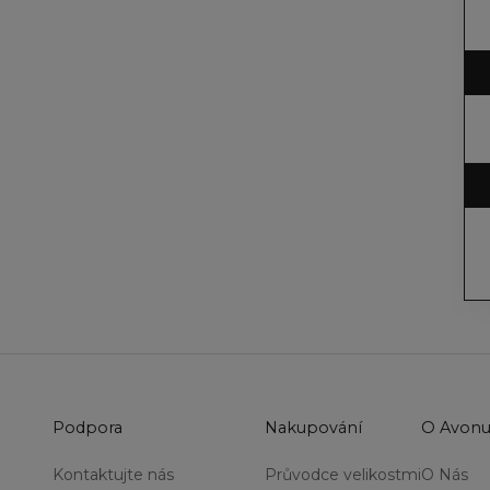
Podpora
Nakupování
O Avon
Kontaktujte nás
Průvodce velikostmi
O Nás