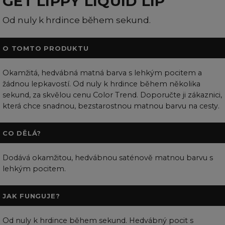
GET LIPPY LIQUID LIP
Od nuly k hrdince během sekund.
O TOMTO PRODUKTU
Okamžitá, hedvábná matná barva s lehkým pocitem a
žádnou lepkavostí. Od nuly k hrdince během několika
sekund, za skvělou cenu Color Trend. Doporučte ji zákaznici,
která chce snadnou, bezstarostnou matnou barvu na cesty.
CO DĚLÁ?
Dodává okamžitou, hedvábnou saténově matnou barvu s
lehkým pocitem.
JAK FUNGUJE?
Od nuly k hrdince během sekund. Hedvábný pocit s