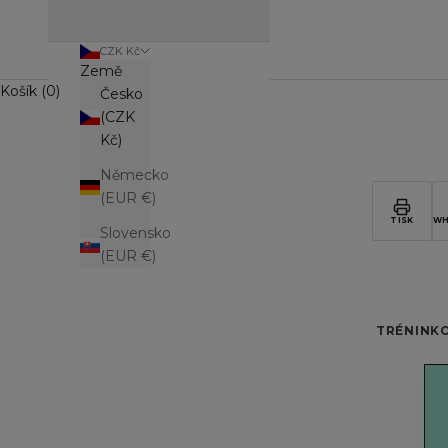
CZK Kč
Země
Košík (0)
Česko
(CZK
Kč)
Německo
(EUR €)
TISK
WH
Slovensko
(EUR €)
TRÉNINK