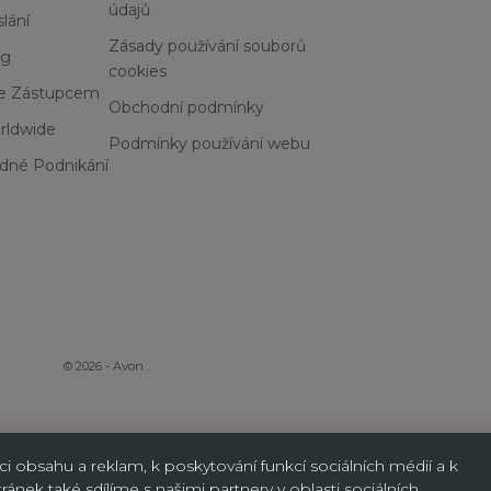
údajů
lání
Zásady používání souborů
og
cookies
Se Zástupcem
Obchodní podmínky
rldwide
Podmínky používání webu
dné Podnikání
© 2026 - Avon
.
 obsahu a reklam, k poskytování funkcí sociálních médií a k
ánek také sdílíme s našimi partnery v oblasti sociálních