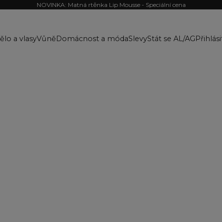
NOVINKA: Matná rtěnka Lip Mousse - Speciální cena
ělo a vlasy
Vůně
Domácnost a móda
Slevy
Stát se AL/AG
Přihlási