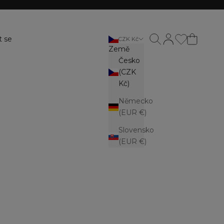
Otevřít vyhledávání
Otevřít stránku ú
t se
CZK Kč
Země
Česko
(CZK
Kč)
Německo
(EUR €)
Slovensko
(EUR €)