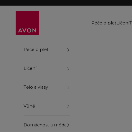
Přejít na obsah
Avon
Péče o pleť
Líčení
T
Péče o pleť
Líčení
Tělo a vlasy
Vůně
Domácnost a móda