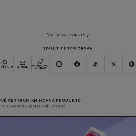
Váš košík je prázdný
SDÍLET TENTO OBSAH
KOPÍROVAT
ATSAPP
E-MAIL
ODKAZ
OVÉ CENTRUM
›
KNIHOVNA PRODUKTŮ
›
ur 60 Second Express Nail Enamel