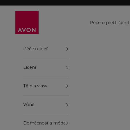
Přejít na obsah
Avon
Péče o pleť
Líčení
T
Péče o pleť
Líčení
Tělo a vlasy
Vůně
Domácnost a móda