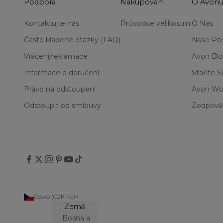
Podpora
Nakupování
O Avon
Kontaktujte nás
Průvodce velikostmi
O Nás
Často kladené otázky (FAQ)
Naše Pos
Vrácení/reklamace
Avon Bl
Informace o doručení
Staňte 
Právo na odstoupení
Avon Wo
Odstoupit od smlouvy
Zodpově
Česko (CZK Kč)
Země
Bosna a