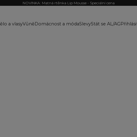
NOVINKA: Matná rtěnka Lip Mousse - Speciální cena
ělo a vlasy
Vůně
Domácnost a móda
Slevy
Stát se AL/AG
Přihlási