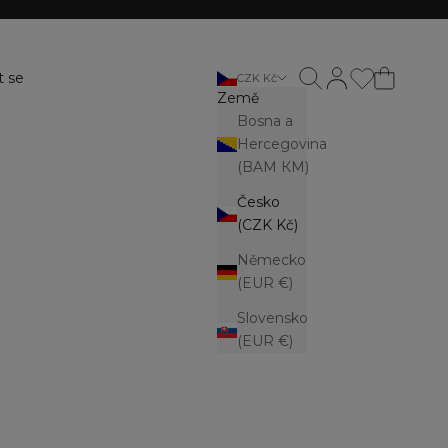
Otevřít vyhledávání
Otevřít stránku ú
t se
CZK Kč
Země
Bosna a
Hercegovina
(BAM КМ)
Česko
(CZK Kč)
Německo
(EUR €)
Slovensko
(EUR €)