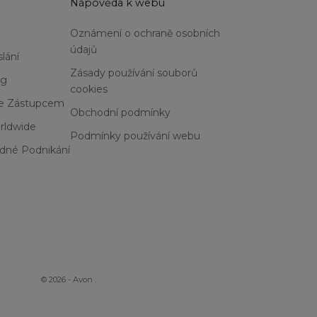
u
Nápověda k webu
Oznámení o ochraně osobních
údajů
lání
Zásady používání souborů
og
cookies
Se Zástupcem
Obchodní podmínky
rldwide
Podmínky používání webu
dné Podnikání
© 2026 - Avon
.