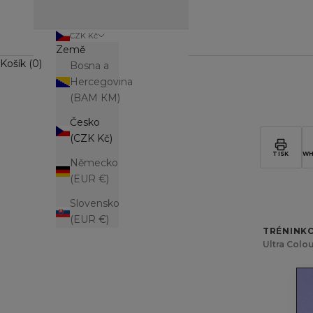
CZK Kč
Země
Košík (0)
Bosna a
Hercegovina
(BAM КМ)
Česko
(CZK Kč)
TISK
WH
Německo
(EUR €)
Slovensko
(EUR €)
TRÉNINK
Ultra Colo