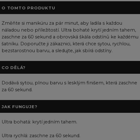
O TOMTO PRODUKTU
Změňte si manikúru za pár minut, aby ladila s každou
náladou nebo příležitostí. Ultra bohaté krytí jedním tahem,
zaschne za 60 sekund a obrovská škála odstínů ke každému
šatníku. Doporučte ji zákaznici, která chce sytou, rychlou,
bezstarostnou barvu, a sledujte, jak sbírá odstíny.
CO DĚLÁ?
Dodává sytou, plnou barvu s lesklým finišem, která zaschne
za 60 sekund.
JAK FUNGUJE?
Ultra bohatá: krytí jedním tahem.
Ultra rychlá: zaschne za 60 sekund.