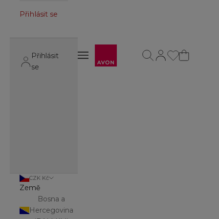
Přihlásit se
Avon
Otevřít vyhledávání
Otevřít stránku úč
Otevřít navigační menu
Přihlásit
Otevřít navigační menu
se
CZK Kč
Země
Bosna a
Hercegovina