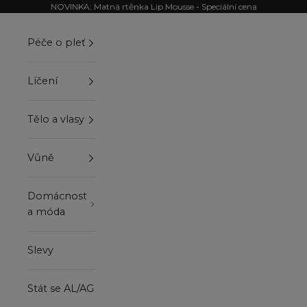
Přejít na obsah
NOVINKA: Matná rtěnka Lip Mousse - Speciální cena
Péče o pleť
Líčení
Tělo a vlasy
Vůně
Domácnost
a móda
Slevy
Stát se AL/AG