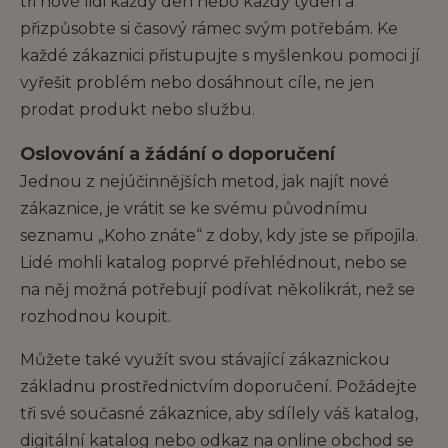
tři nové lidi každý den nebo každý týden a
přizpůsobte si časový rámec svým potřebám. Ke
každé zákaznici přistupujte s myšlenkou pomoci jí
vyřešit problém nebo dosáhnout cíle, ne jen
prodat produkt nebo službu.
Oslovování a žádání o doporučení
Jednou z nejúčinnějších metod, jak najít nové
zákaznice, je vrátit se ke svému původnímu
seznamu „Koho znáte“ z doby, kdy jste se připojila.
Lidé mohli katalog poprvé přehlédnout, nebo se
na něj možná potřebují podívat několikrát, než se
rozhodnou koupit.
Můžete také využít svou stávající zákaznickou
základnu prostřednictvím doporučení. Požádejte
tři své současné zákaznice, aby sdílely váš katalog,
digitální katalog nebo odkaz na online obchod se