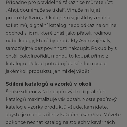
Případně pro pravidelné zákaznice můžete říct:
„Ahoj, doufám, že se ti daří. Vím, že miluješ
produkty Avon, a říkala jsem si, jestli bys mohla
sdílet můj digitální katalog nebo odkaz na online
obchod s lidmi, které znáš, jako přáteli, rodinou
nebo kolegy, které by produkty Avon zajímaly,
samozřejmě bez povinnosti nakoupit. Pokud by si
chtěli cokoli pořídit, mohou to koupit přímo z
katalogu. Pokud potřebují další informace o
jakémkoli produktu, jen mi dej vědět.“
Sdílení katalogů a vzorků v okolí
Široké sdílení vašich papírových i digitálních
katalogů maximalizuje váš dosah. Noste papírový
katalog a vzorky produktů všude, kam jdete,
abyste je mohla sdílet v každém okamžiku. Můžete
dokonce nechat katalog na stolech v kavárnách