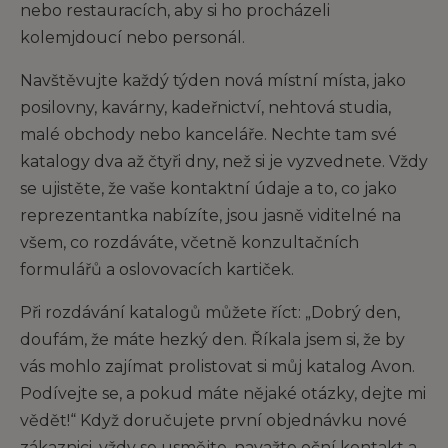
nebo restauracích, aby si ho procházeli
kolemjdoucí nebo personál.
Navštěvujte každý týden nová místní místa, jako
posilovny, kavárny, kadeřnictví, nehtová studia,
malé obchody nebo kanceláře. Nechte tam své
katalogy dva až čtyři dny, než si je vyzvednete. Vždy
se ujistěte, že vaše kontaktní údaje a to, co jako
reprezentantka nabízíte, jsou jasně viditelné na
všem, co rozdáváte, včetně konzultačních
formulářů a oslovovacích kartiček.
Při rozdávání katalogů můžete říct: „Dobrý den,
doufám, že máte hezký den. Říkala jsem si, že by
vás mohlo zajímat prolistovat si můj katalog Avon.
Podívejte se, a pokud máte nějaké otázky, dejte mi
vědět!“ Když doručujete první objednávku nové
zákaznici, vždy se usmějte, navažte oční kontakt a