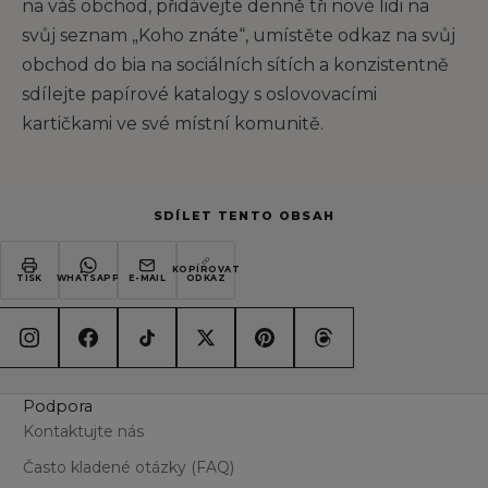
na váš obchod, přidávejte denně tři nové lidi na
svůj seznam „Koho znáte“, umístěte odkaz na svůj
obchod do bia na sociálních sítích a konzistentně
sdílejte papírové katalogy s oslovovacími
kartičkami ve své místní komunitě.
SDÍLET TENTO OBSAH
KOPÍROVAT
TISK
WHATSAPP
E-MAIL
ODKAZ
Podpora
Kontaktujte nás
Často kladené otázky (FAQ)