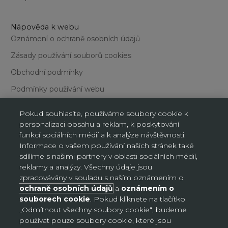
Nápověda k webu
Oznámení o ochraně osobních údajů
Zásady používání souborů cookies
Obchodní podmínky
Podmínky používání webu
Pokud souhlasíte, používáme soubory cookie k
personalizaci obsahu a reklam, k poskytování
funkcí sociálních médií a k analýze návštěvnosti.
Informace o vašem používání našich stránek také
sdílíme s našimi partnery v oblasti sociálních médií,
Nastavení souborů cookie
reklamy a analýzy. Všechny údaje jsou
zpracovávány v souladu s naším oznámením o
ochraně osobních údajů
a
oznámením o
Česko (CZK Kč)
souborech cookie
. Pokud kliknete na tlačítko
Země
„Odmítnout všechny soubory cookie“, budeme
Bosna a Hercegovina (BAM КМ)
používat pouze soubory cookie, které jsou