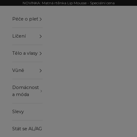
Přejít na obsah
NOVINKA: Matná rtěnka Lip Mousse - Speciální cena
Péče o pleť
Líčení
Tělo a vlasy
Vůně
Domácnost
a móda
Slevy
Stát se AL/AG