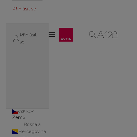
Přihlásit se
Avon
Otevřít vyhledávání
Otevřít stránku úč
Otevřít navigační menu
Přihlásit
Otevřít navigační menu
se
CZK Kč
Země
Bosna a
Hercegovina