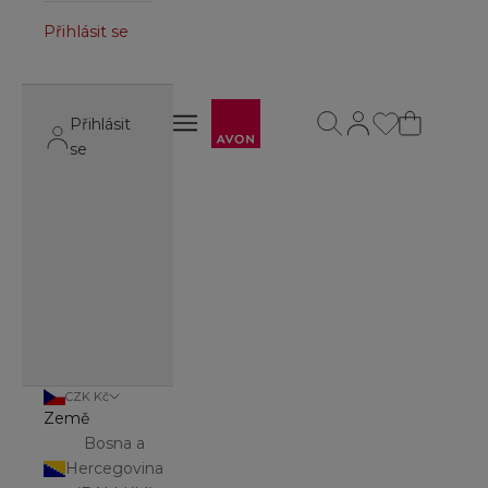
Přihlásit se
Avon
Otevřít vyhledávání
Otevřít stránku úč
Otevřít navigační menu
Přihlásit
Otevřít navigační menu
se
CZK Kč
Země
Bosna a
Hercegovina