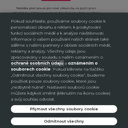
Nabídka platí pouze pro nové zákazníky na jejich první
objednávku. Vztahuje se jen na doručení na adresu a výdejní
místa, neplatí na objednávky doručované AL/AG. Kliknutím na
Pokud souhlasíte, používáme soubory cookie k
„Přihlásit se“ potvrzujete, že jste si přečetli Oznámení o ochraně
personalizaci obsahu a reklam, k poskytování
osobních údajů a souhlasíte s ním.
funkcí sociálních médií a k analýze návštěvnosti.
Informace o vašem používání našich stránek také
sdílíme s našimi partnery v oblasti sociálních médií,
reklamy a analýzy. Všechny údaje jsou
Nastavení souborů cookie
zpracovávány v souladu s naším oznámením o
ochraně osobních údajů
a
oznámením o
souborech cookie
. Pokud kliknete na tlačítko
Česko (CZK Kč)
„Odmítnout všechny soubory cookie“, budeme
Země
používat pouze soubory cookie, které jsou
Bosna a Hercegovina (BAM КМ)
„nezbytně nutné“. Nastavení souborů cookie
můžete kdykoli změnit (kliknutím na ikonu cookie)
Česko (CZK Kč)
a svůj souhlas odvolat.
Německo (EUR €)
Přijmout všechny soubory cookie
Slovensko (EUR €)
Odmítnout všechny