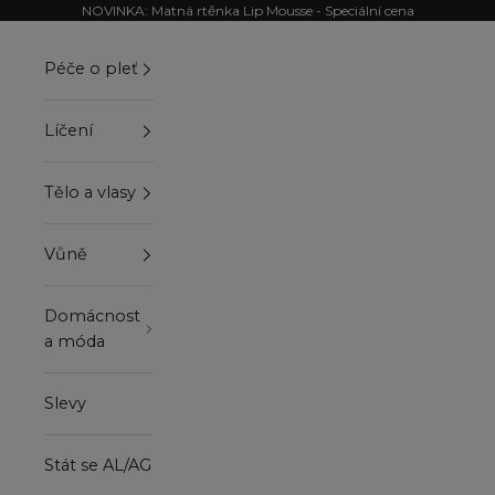
Přejít na obsah
NOVINKA: Matná rtěnka Lip Mousse - Speciální cena
Péče o pleť
Líčení
Tělo a vlasy
Vůně
Domácnost
a móda
Slevy
Stát se AL/AG