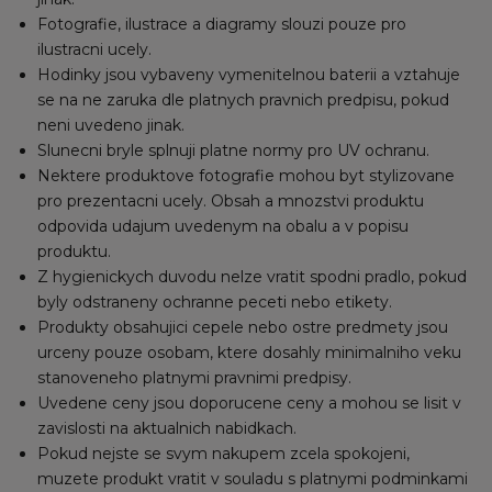
Fotografie, ilustrace a diagramy slouzi pouze pro
ilustracni ucely.
Hodinky jsou vybaveny vymenitelnou baterii a vztahuje
se na ne zaruka dle platnych pravnich predpisu, pokud
neni uvedeno jinak.
Slunecni bryle splnuji platne normy pro UV ochranu.
Nektere produktove fotografie mohou byt stylizovane
pro prezentacni ucely. Obsah a mnozstvi produktu
odpovida udajum uvedenym na obalu a v popisu
produktu.
Z hygienickych duvodu nelze vratit spodni pradlo, pokud
byly odstraneny ochranne peceti nebo etikety.
Produkty obsahujici cepele nebo ostre predmety jsou
urceny pouze osobam, ktere dosahly minimalniho veku
stanoveneho platnymi pravnimi predpisy.
Uvedene ceny jsou doporucene ceny a mohou se lisit v
zavislosti na aktualnich nabidkach.
Pokud nejste se svym nakupem zcela spokojeni,
muzete produkt vratit v souladu s platnymi podminkami