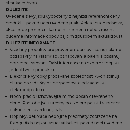
strankach Avon.
DULEZITE
Uvedene slevy jsou vypocteny z nejnizsi referencni ceny
produktu, pokud neni uvedeno jinak. Pokud bude nabidka,
akce nebo promocni kampan zmenena nebo zrusena,
budeme informace odpovidajicim zpusobem aktualizovat.
DULEZITE INFORMACE
Vsechny produkty pro provoneni domova splnuji platne
pozadavky na klasifikaci, oznacovani a baleni a obsahuji
potrebna varovani. Dalsi informace naleznete v popisu
jednotlivych produktu.
Elektricke vyrobky prodavane spolecnosti Avon splnuji
platne pozadavky na bezpecnost a nakladani s
elektroodpadem.
Nocni pradlo uchovavejte mimo dosah otevreneho
ohne. Pantofle jsou urceny pouze pro pouziti v interieru,
pokud neni uvedeno jinak.
Doplnky, dekorace nebo jine predmety zobrazene na
fotografiich nejsou soucasti baleni, pokud neni uvedeno
jinak.