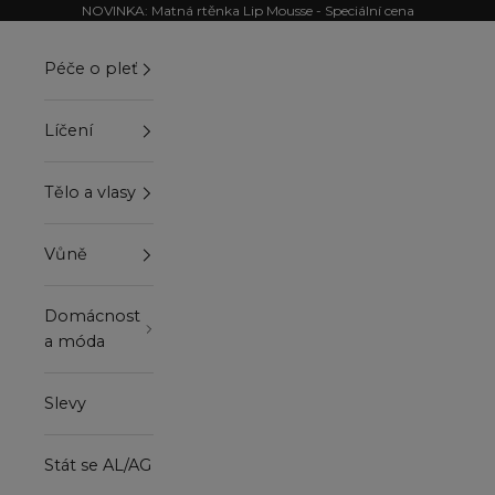
Přejít na obsah
NOVINKA: Matná rtěnka Lip Mousse - Speciální cena
Péče o pleť
Líčení
Tělo a vlasy
Vůně
Domácnost
a móda
Slevy
Stát se AL/AG