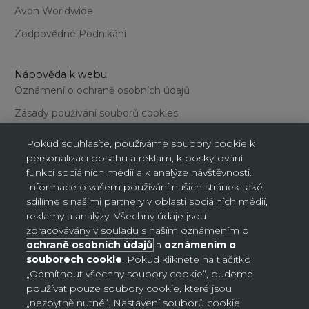
Avon Worldwide
Zodpovědné Podnikání
Nápověda k webu
Oznámení o ochraně osobních údajů
Zásady používání souborů cookies
Obchodní podmínky
Pokud souhlasíte, používáme soubory cookie k
personalizaci obsahu a reklam, k poskytování
Podmínky používání webu
funkcí sociálních médií a k analýze návštěvnosti.
Informace o vašem používání našich stránek také
sdílíme s našimi partnery v oblasti sociálních médií,
reklamy a analýzy. Všechny údaje jsou
zpracovávány v souladu s naším oznámením o
ochraně osobních údajů
a
oznámením o
Nastavení souborů cookie
souborech cookie
. Pokud kliknete na tlačítko
„Odmítnout všechny soubory cookie“, budeme
používat pouze soubory cookie, které jsou
Česko (CZK Kč)
„nezbytně nutné“. Nastavení souborů cookie
Země