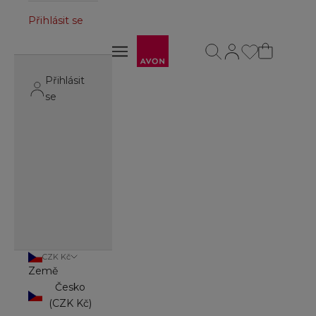
Přihlásit se
Avon
Otevřít vyhledávání
Otevřít stránku úč
Otevřít navigační menu
Otevřít navigační menu
Přihlásit
se
CZK Kč
Země
Česko
(CZK Kč)