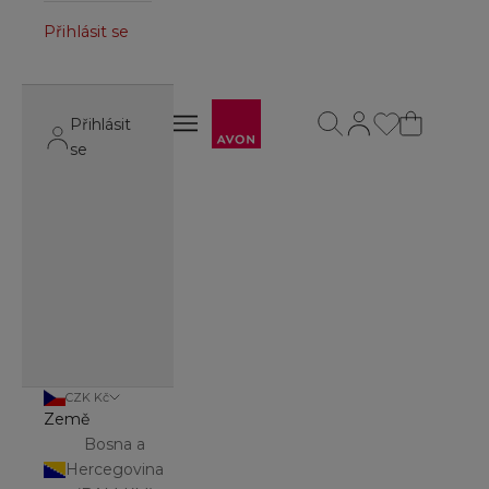
Přihlásit se
Avon
Otevřít vyhledávání
Otevřít stránku úč
Otevřít navigační menu
Přihlásit
Otevřít navigační menu
se
CZK Kč
Země
Bosna a
Hercegovina