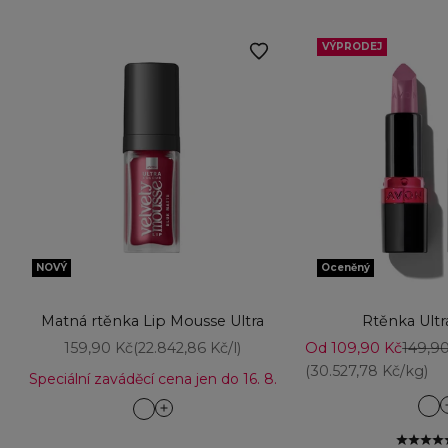
VÝPRODEJ
NOVÝ
Oceněný
Přidat do košíku
Přidat do košíku
Matná rtěnka Lip Mousse Ultra
Rtěnka Ult
Prodejní cena
Prodejní cena
Běžná
159,90 Kč
(22.842,86 Kč/l)
Od 109,90 Kč
149,9
(30.527,78 Kč/kg)
Speciální zaváděcí cena jen do 16. 8.
26
Baked Beige
28
Candy Pink