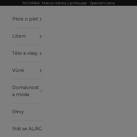
Přejít na obsah
NOVINKA: Matná rtěnka Lip Mousse - Speciální cena
Péče o pleť
Líčení
Tělo a vlasy
Vůně
Domácnost
a móda
Slevy
Stát se AL/AG