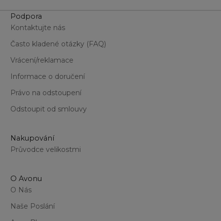
39
Cocoa Cloud
Podpora
42
Creme Brulee
43
Kontaktujte nás
Crushed Orchid
44
Fluffy Fuchsia
Často kladené otázky (FAQ)
46
Honey Love
47
Vrácení/reklamace
Mauve Velour
48
Plush Plum
Informace o doručení
51
Red Supreme
52
Právo na odstoupení
Spiced Souffle
53
Velvet Hibiscus
Odstoupit od smlouvy
54
55
56
Nakupování
57
Průvodce velikostmi
58
59
O Avonu
62
O Nás
63
68
Naše Poslání
70