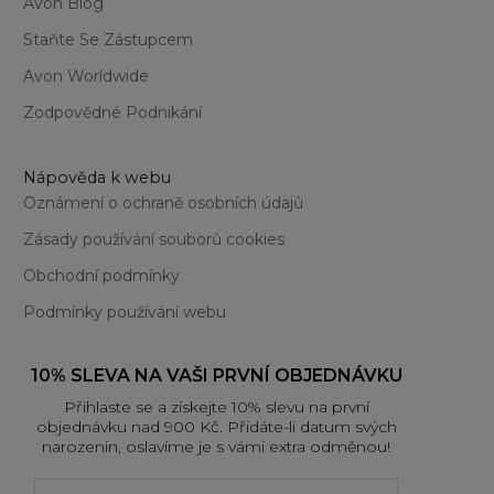
Avon Blog
73
75
Staňte Se Zástupcem
Avon Worldwide
Zodpovědné Podnikání
Nápověda k webu
Oznámení o ochraně osobních údajů
Zásady používání souborů cookies
Obchodní podmínky
Podmínky používání webu
10% SLEVA NA VAŠI PRVNÍ OBJEDNÁVKU
Přihlaste se a získejte 10% slevu na první
objednávku nad 900 Kč. Přidáte-li datum svých
narozenin, oslavíme je s vámi extra odměnou!
First name