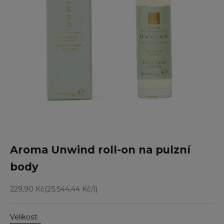
Aroma Unwind roll-on na pulzní
body
Prodejní cena
229,90 Kč
(25.544,44 Kč/l)
Velikost: