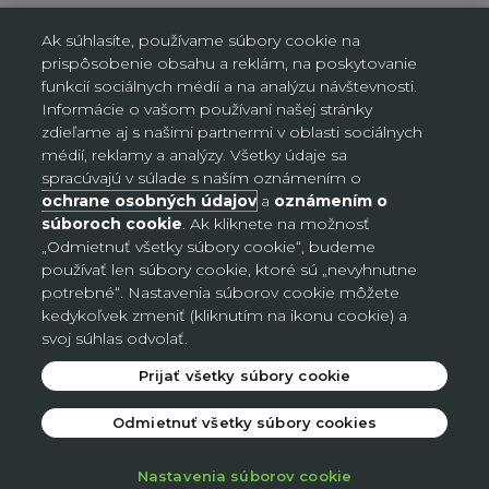
Ak súhlasíte, používame súbory cookie na
prispôsobenie obsahu a reklám, na poskytovanie
funkcií sociálnych médií a na analýzu návštevnosti.
Informácie o vašom používaní našej stránky
Nastavenia súborov cookie
zdieľame aj s našimi partnermi v oblasti sociálnych
médií, reklamy a analýzy. Všetky údaje sa
spracúvajú v súlade s naším oznámením o
Slovensko (EUR €)
Krajina
ochrane osobných údajov
a
oznámením o
Bosna a Hercegovina (BAM КМ)
súboroch cookie
. Ak kliknete na možnosť
„Odmietnuť všetky súbory cookie“, budeme
Česko (CZK Kč)
používať len súbory cookie, ktoré sú „nevyhnutne
potrebné“. Nastavenia súborov cookie môžete
Nemecko (EUR €)
kedykoľvek zmeniť (kliknutím na ikonu cookie) a
Slovensko (EUR €)
svoj súhlas odvolať.
Prijať všetky súbory cookie
© 2026 - Avon
.
Odmietnuť všetky súbory cookies
Nastavenia súborov cookie