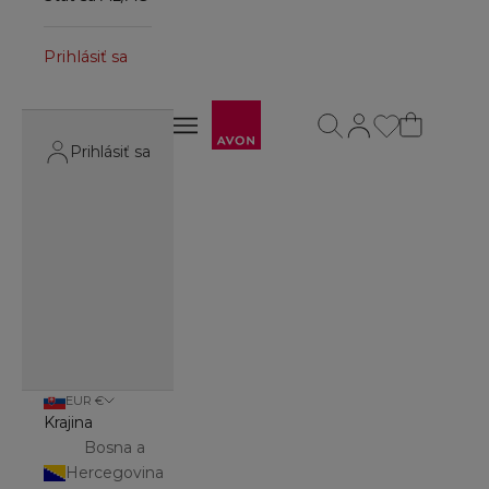
Prihlásiť sa
Avon
Otvoriť vyhľadávanie
Otvoriť stránku účt
Otvoriť navigačné menu
Otvoriť navigačné menu
Prihlásiť sa
EUR €
Krajina
Bosna a
Hercegovina