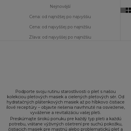
Nejnovější
Cena: od najnižšej po najvyššiu
Cena: od najvyššej po najnižšiu
Zľava: od najvyššej po najnižšiu
Podporte svoju rutinu starostlivosti o pleť s našou
kolekciou
pleťových masiek
a cielených
pleťových sér
. Od
hydratačných plátenkových masiek až po hĺbkovo čistiace
ílové receptúry – objavte riešenia navrhnuté na osvieženie,
vyváženie a revitalizáciu vašej pleti.
Preskúmajte širokú ponuku pre každý typ pleti a každú
potrebu, vrátane výživných ošetrení pre suchú pokožku,
čistiacich masiek pre mastnú alebo problematickú pleť a