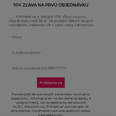
10% ZĽAVA NA PRVÚ OBJEDNÁVKU
Prihláste sa a získajte 10% zľavu na prvú
objednávku nad 28 €. Ak pridáte dátum svojich
narodenín, oslávime ich s vami extra odmenou!
First name
Email address
Dátum narodenia (DD/MM/YYYY)
Prihláste sa
Ponuka platí len pre nových zákazníkov na ich prvú
objednávku. Vzťahuje sa len na doručenie na adresu a
výdajné miesta, nie na objednávky doručované
AL/AG. Kliknutím na „Prihlásiť sa“ potvrdzujete, že
ste si prečítali Oznámenie o ochrane osobných údajov
a súhlasíte s ním.