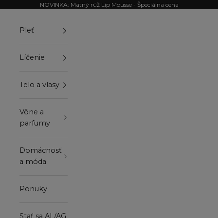
Preskočiť na obsah
NOVINKA: Matný rúž Lip Mousse - Špeciálna cena
Pleť
Líčenie
Telo a vlasy
Vône a
parfumy
Domácnosť
a móda
Ponuky
Stať sa AL/AG