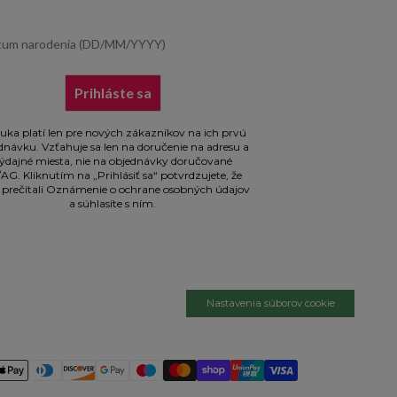
m narodenia (DD/MM/YYYY)
Prihláste sa
uka platí len pre nových zákazníkov na ich prvú
dnávku. Vzťahuje sa len na doručenie na adresu a
ýdajné miesta, nie na objednávky doručované
AG. Kliknutím na „Prihlásiť sa“ potvrdzujete, že
si prečítali Oznámenie o ochrane osobných údajov
a súhlasíte s ním.
Nastavenia súborov cookie