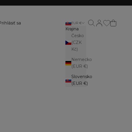
Otvoriť vyhľadávanie
Otvoriť stránku úč
Prihlásiť sa
EUR €
Krajina
Česko
(CZK
Kč)
Nemecko
(EUR €)
Slovensko
(EUR €)