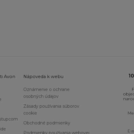
1
ti Avon
Nápoveda k webu
P
Oznámenie o ochrane
objed
osobných údajov
narod
e
Zásady používania súborov
First
cookie
ástupcom
Obchodné podmienky
Email
ide
Podmienky používania webovej