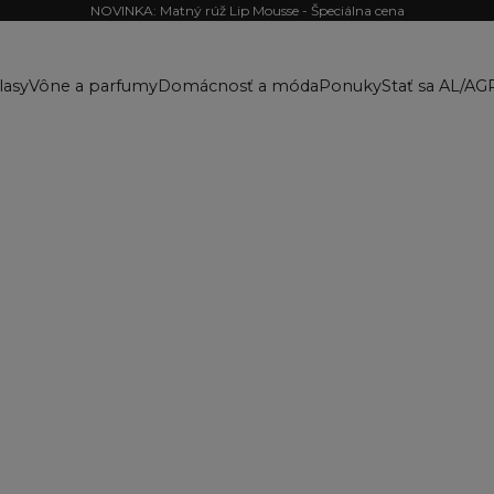
NOVINKA: Matný rúž Lip Mousse - Špeciálna cena
lasy
Vône a parfumy
Domácnosť a móda
Ponuky
Stať sa AL/AG