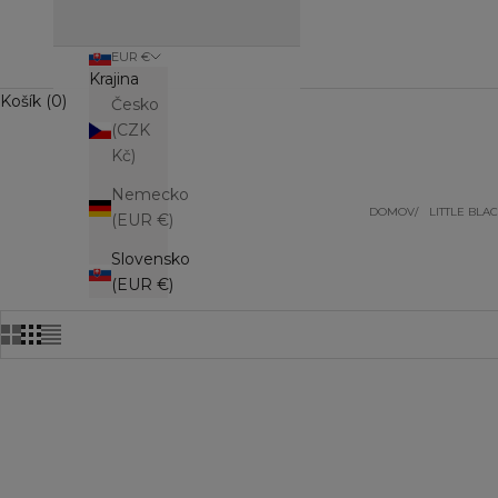
EUR €
Krajina
Košík (0)
Česko
(CZK
Kč)
Nemecko
DOMOV
LITTLE BLA
(EUR €)
Slovensko
(EUR €)
UŠETRÍT