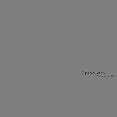
7 produktov
Zoradiť podľa