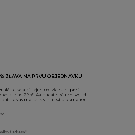
0% ZĽAVA NA PRVÚ OBJEDNÁVKU
rihláste sa a získajte 10% zľavu na prvú
návku nad 28 €. Ak pridáte dátum svojich
enín, oslávime ich s vami extra odmenou!
 name
 address