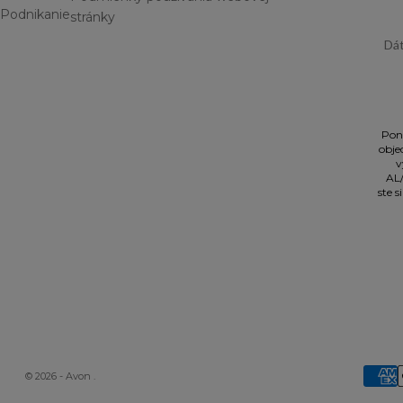
Podnikanie
stránky
Dátu
Pon
obje
v
AL/
ste 
© 2026 - Avon
.