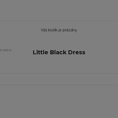
Váš košík je prázdny
CK DRESS
Little Black Dress
E 16%