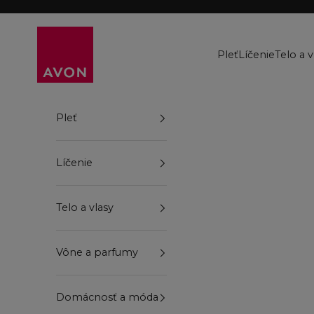
Preskočiť na obsah
Avon
Pleť
Líčenie
Telo a v
Pleť
Líčenie
Telo a vlasy
Vône a parfumy
Domácnosť a móda