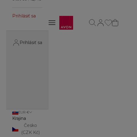
Prihlásiť sa
Avon
Otvoriť vyhľadávanie
Otvoriť stránku účt
Otvoriť navigačné menu
Otvoriť navigačné menu
Prihlásiť sa
EUR €
Krajina
Česko
(CZK Kč)