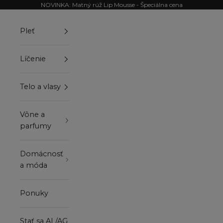
Preskočiť na obsah
NOVINKA: Matný rúž Lip Mousse - Špeciálna cena
Pleť
Líčenie
Telo a vlasy
Vône a
parfumy
Domácnosť
a móda
Ponuky
Stať sa AL/AG