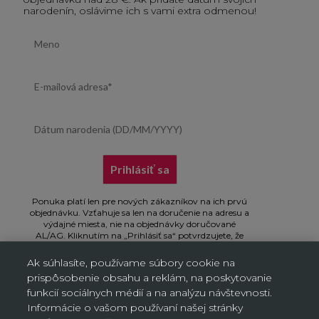
narodenín, oslávime ich s vami extra odmenou!
First name
Email address
Dátum narodenia (DD/MM/YYYY)
Prihlásiť sa
Ponuka platí len pre nových zákazníkov na ich prvú
objednávku. Vzťahuje sa len na doručenie na adresu a
výdajné miesta, nie na objednávky doručované
AL/AG. Kliknutím na „Prihlásiť sa“ potvrdzujete, že
ste si prečítali Oznámenie o ochrane osobných údajov
a súhlasíte s ním.
Ak súhlasíte, používame súbory cookie na
prispôsobenie obsahu a reklám, na poskytovanie
funkcií sociálnych médií a na analýzu návštevnosti.
Informácie o vašom používaní našej stránky