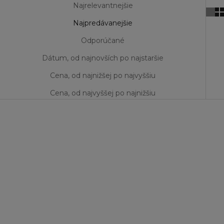
Najrelevantnejšie
Najpredávanejšie
Odporúčané
Dátum, od najnovších po najstaršie
Cena, od najnižšej po najvyššiu
Cena, od najvyššej po najnižšiu
UŠETRÍTE 4%
UŠETRÍTE 19%
Vyberte možnosti
Vyberte možnosti