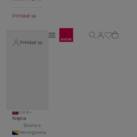
Prihlásiť sa
Avon
Otvoriť vyhľadávanie
Otvoriť stránku účt
Otvoriť navigačné menu
Otvoriť navigačné menu
Prihlásiť sa
EUR €
Krajina
Bosna a
Hercegovina