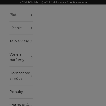
Preskočiť na obsah
NOVINKA: Matný rúž Lip Mousse - Špeciálna cena
Pleť
Líčenie
Telo a vlasy
Vône a
parfumy
Domácnosť
a móda
Ponuky
Stať sa AL/AG