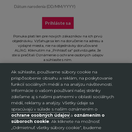
Dátum narodenia (DD/MM/YYYY)
Prihláste sa
Ponuka platí len pre nových zákazníkov na ich prvú
objednávku. Vzťahuje sa len na doručenie na adresu a
výdajné miesta, nie na objednávky doručované
AL/AG. Kliknutím na „Prihlásiť sa“ potvrdzujete, že
ste si prečítali Oznámenie o ochrane osobných údajov
a súhlasíte s ním.
Ak súhlasíte, používame súbory cookie na
prispôsobenie obsahu a reklám, na poskytovanie
funkcií sociálnych médií a na analýzu návštevnosti.
Informácie o vašom používaní našej stránky
Nastavenia súborov cookie
zdieľame aj s našimi partnermi v oblasti sociálnych
médií, reklamy a analýzy. Všetky údaje sa
spracúvajú v súlade s naším oznámením o
Slovensko (EUR €)
Krajina
ochrane osobných údajov
a
oznámením o
Bosna a Hercegovina (BAM КМ)
súboroch cookie
. Ak kliknete na možnosť
„Odmietnuť všetky súbory cookie“, budeme
Česko (CZK Kč)