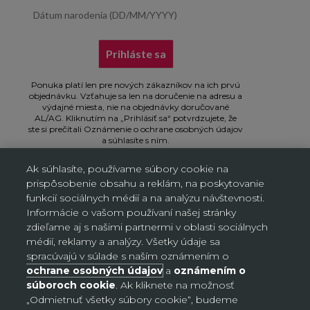
Dátum narodenia (DD/MM/YYYY)
Prihláste sa
Ponuka platí len pre nových zákazníkov na ich prvú
objednávku. Vzťahuje sa len na doručenie na adresu a
výdajné miesta, nie na objednávky doručované
AL/AG. Kliknutím na „Prihlásiť sa“ potvrdzujete, že
ste si prečítali Oznámenie o ochrane osobných údajov
a súhlasíte s ním.
Ak súhlasíte, používame súbory cookie na
prispôsobenie obsahu a reklám, na poskytovanie
funkcií sociálnych médií a na analýzu návštevnosti.
Informácie o vašom používaní našej stránky
Nastavenia súborov cookie
zdieľame aj s našimi partnermi v oblasti sociálnych
médií, reklamy a analýzy. Všetky údaje sa
spracúvajú v súlade s naším oznámením o
Slovensko (EUR €)
Krajina
ochrane osobných údajov
a
oznámením o
Bosna a Hercegovina (BAM КМ)
súboroch cookie
. Ak kliknete na možnosť
„Odmietnuť všetky súbory cookie“, budeme
Česko (CZK Kč)