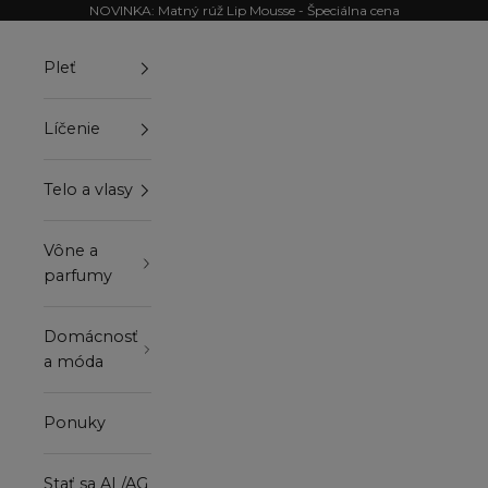
Preskočiť na obsah
NOVINKA: Matný rúž Lip Mousse - Špeciálna cena
Pleť
Líčenie
Telo a vlasy
Vône a
parfumy
Domácnosť
a móda
Ponuky
Stať sa AL/AG