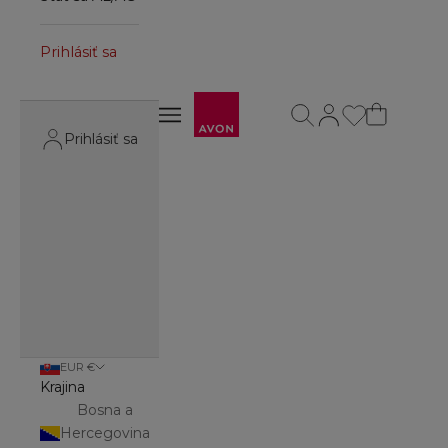
Prihlásiť sa
Avon
Otvoriť vyhľadávanie
Otvoriť stránku účt
Otvoriť navigačné menu
Otvoriť navigačné menu
Prihlásiť sa
EUR €
Krajina
Bosna a
Hercegovina