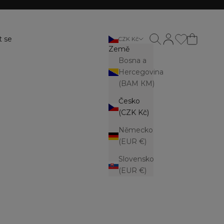
Otevřít vyhledávání
Otevřít stránku ú
t se
CZK Kč
Země
Bosna a
Hercegovina
(BAM КМ)
Česko
(CZK Kč)
Německo
(EUR €)
Slovensko
(EUR €)