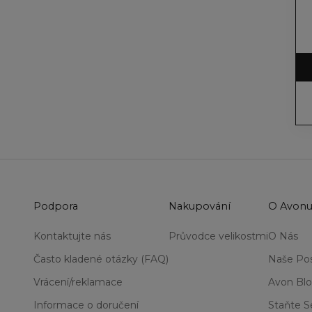
Podpora
Nakupování
O Avon
Kontaktujte nás
Průvodce velikostmi
O Nás
Často kladené otázky (FAQ)
Naše Pos
Vrácení/reklamace
Avon Bl
Informace o doručení
Staňte 