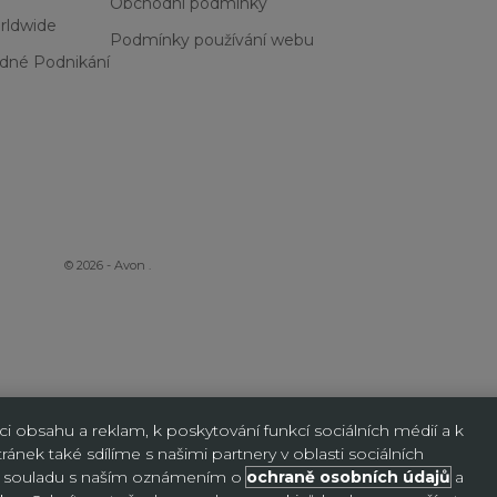
Obchodní podmínky
rldwide
Podmínky používání webu
dné Podnikání
© 2026 - Avon
.
 obsahu a reklam, k poskytování funkcí sociálních médií a k
ánek také sdílíme s našimi partnery v oblasti sociálních
y v souladu s naším oznámením o
ochraně osobních údajů
a