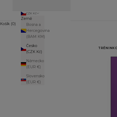
CZK Kč
Země
Košík (0)
Bosna a
Hercegovina
(BAM КМ)
Česko
TRÉNINK
(CZK Kč)
Německo
(EUR €)
Slovensko
(EUR €)