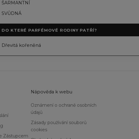
ŠARMANTNÍ
SVŮDNÁ
DO KTERÉ PARFÉMOVÉ RODINY PATŘÍ?
Dřevitá kořeněná
u
Nápověda k webu
Oznámení o ochraně osobních
údajů
lání
Zásady používání souborů
og
cookies
Se Zástupcem