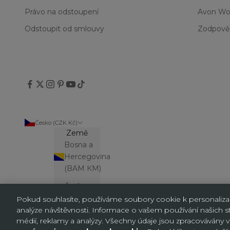
Právo na odstoupení
Avon Wo
Odstoupit od smlouvy
Zodpově
Česko (CZK Kč)
Země
Bosna a
Hercegovina
(BAM КМ)
Česko
(CZK Kč)
Pokud souhlasíte, používáme soubory cookie k personalizaci
analýze návštěvnosti. Informace o vašem používání našich str
Německo
médií, reklamy a analýzy. Všechny údaje jsou zpracováván
(EUR €)