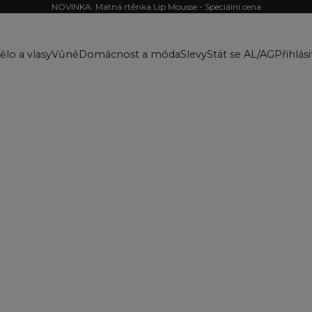
NOVINKA: Matná rtěnka Lip Mousse - Speciální cena
ělo a vlasy
Vůně
Domácnost a móda
Slevy
Stát se AL/AG
Přihlási