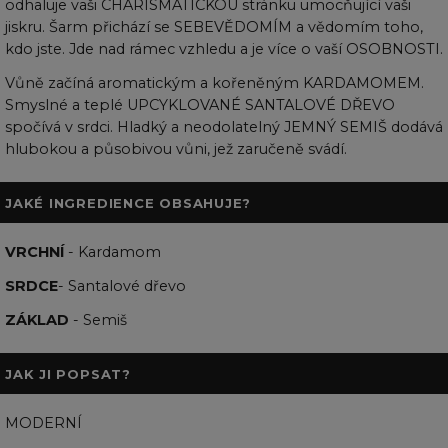
odhaluje vaši CHARISMATICKOU stránku umocňující vaši
jiskru. Šarm přichází se SEBEVĚDOMÍM a vědomím toho,
kdo jste. Jde nad rámec vzhledu a je více o vaší OSOBNOSTI.
Vůně začíná aromatickým a kořeněným KARDAMOMEM.
Smyslné a teplé UPCYKLOVANÉ SANTALOVÉ DŘEVO
spočívá v srdci. Hladký a neodolatelný JEMNÝ SEMIŠ dodává
hlubokou a působivou vůni, jež zaručeně svádí.
JAKÉ INGREDIENCE OBSAHUJE?
VRCHNÍ
- Kardamom
SRDCE
- Santalové dřevo
ZÁKLAD
- Semiš
JAK JI POPSAT?
MODERNÍ