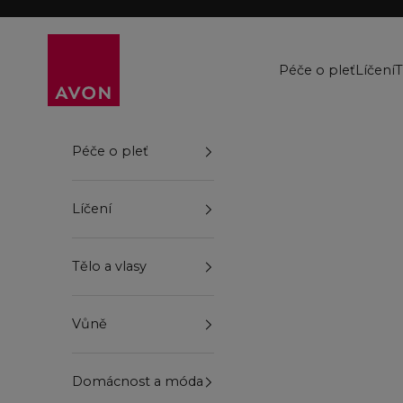
Přejít na obsah
Avon
Péče o pleť
Líčení
T
Péče o pleť
Líčení
Tělo a vlasy
Vůně
Domácnost a móda