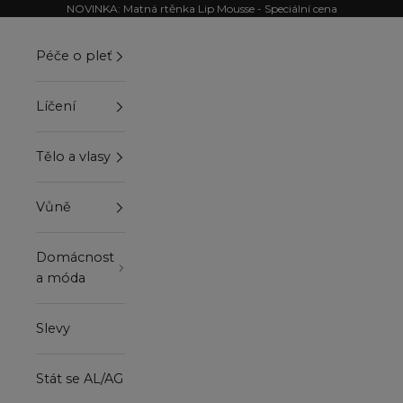
Přejít na obsah
NOVINKA: Matná rtěnka Lip Mousse - Speciální cena
Péče o pleť
Líčení
Tělo a vlasy
Vůně
Domácnost
a móda
Slevy
Stát se AL/AG