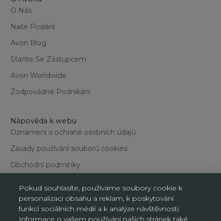
O Nás
Naše Poslání
Avon Blog
Staňte Se Zástupcem
Avon Worldwide
Zodpovědné Podnikání
Nápověda k webu
Oznámení o ochraně osobních údajů
Zásady používání souborů cookies
Obchodní podmínky
Podmínky používání webu
Pokud souhlasíte, používáme soubory cookie k
personalizaci obsahu a reklam, k poskytování
funkcí sociálních médií a k analýze návštěvnosti.
Informace o vašem používání našich stránek také