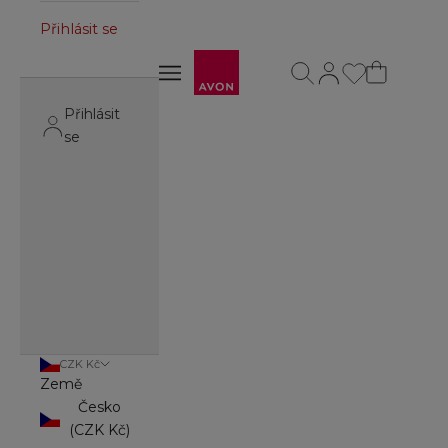
Přihlásit se
Avon
Otevřít vyhledávání
Otevřít stránku úč
Otevřít navigační menu
Otevřít navigační menu
Přihlásit
se
CZK Kč
Země
Česko
(CZK Kč)