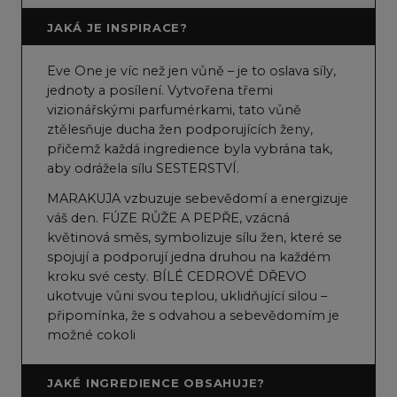
JAKÁ JE INSPIRACE?
Eve One je víc než jen vůně – je to oslava síly,
jednoty a posílení. Vytvořena třemi
vizionářskými parfumérkami, tato vůně
ztělesňuje ducha žen podporujících ženy,
přičemž každá ingredience byla vybrána tak,
aby odrážela sílu SESTERSTVÍ.
MARAKUJA vzbuzuje sebevědomí a energizuje
váš den. FÚZE RŮŽE A PEPŘE, vzácná
květinová směs, symbolizuje sílu žen, které se
spojují a podporují jedna druhou na každém
kroku své cesty. BÍLÉ CEDROVÉ DŘEVO
ukotvuje vůni svou teplou, uklidňující silou –
připomínka, že s odvahou a sebevědomím je
možné cokoli
JAKÉ INGREDIENCE OBSAHUJE?