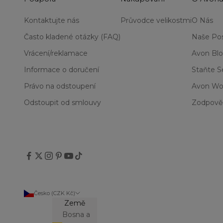
Kontaktujte nás
Průvodce velikostmi
O Nás
Často kladené otázky (FAQ)
Naše Pos
Vrácení/reklamace
Avon Bl
Informace o doručení
Staňte 
Právo na odstoupení
Avon Wo
Odstoupit od smlouvy
Zodpově
Česko (CZK Kč)
Země
Bosna a