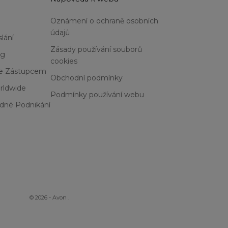
Oznámení o ochraně osobních
údajů
lání
Zásady používání souborů
og
cookies
Se Zástupcem
Obchodní podmínky
rldwide
Podmínky používání webu
dné Podnikání
© 2026 - Avon
.