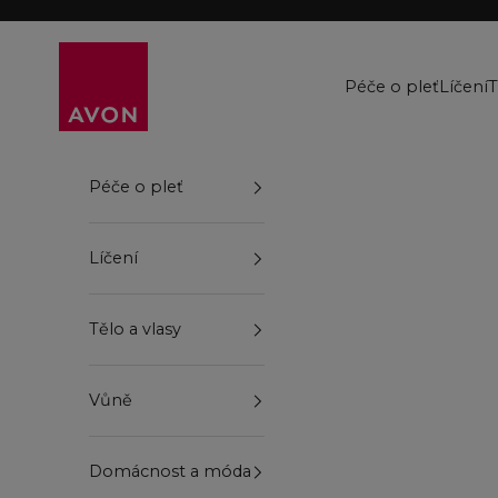
Přejít na obsah
Avon
Péče o pleť
Líčení
T
Péče o pleť
Líčení
Tělo a vlasy
Vůně
Domácnost a móda