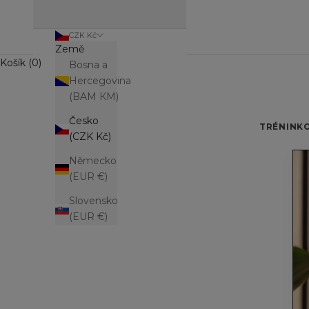
CZK Kč
Země
Košík (0)
Bosna a
Hercegovina
(BAM КМ)
Česko
TRÉNINK
(CZK Kč)
Německo
(EUR €)
Slovensko
(EUR €)