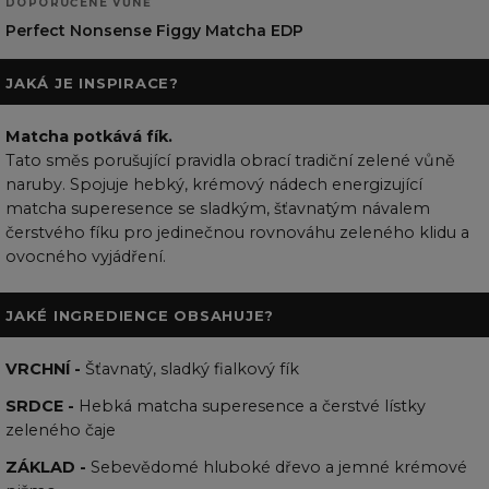
DOPORUČENÉ VŮNĚ
Perfect Nonsense Figgy Matcha EDP
JAKÁ JE INSPIRACE?
Matcha potkává fík.
Tato směs porušující pravidla obrací tradiční zelené vůně
naruby. Spojuje hebký, krémový nádech energizující
matcha superesence se sladkým, šťavnatým návalem
čerstvého fíku pro jedinečnou rovnováhu zeleného klidu a
ovocného vyjádření.
JAKÉ INGREDIENCE OBSAHUJE?
VRCHNÍ -
Šťavnatý, sladký fialkový fík
SRDCE -
Hebká matcha superesence a čerstvé lístky
zeleného čaje
ZÁKLAD -
Sebevědomé hluboké dřevo a jemné krémové