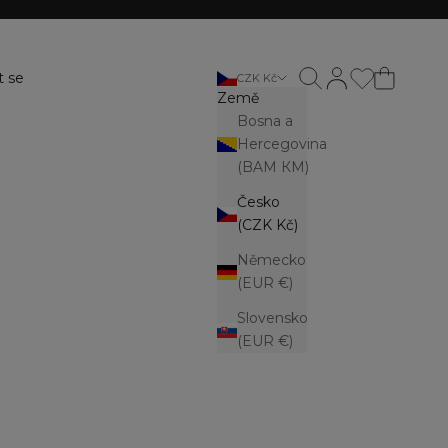
Otevřít vyhledávání
Otevřít stránku ú
t se
CZK Kč
Země
Bosna a
Hercegovina
(BAM КМ)
Česko
(CZK Kč)
Německo
(EUR €)
Slovensko
(EUR €)