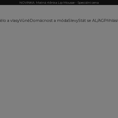
NOVINKA: Matná rtěnka Lip Mousse - Speciální cena
ělo a vlasy
Vůně
Domácnost a móda
Slevy
Stát se AL/AG
Přihlási