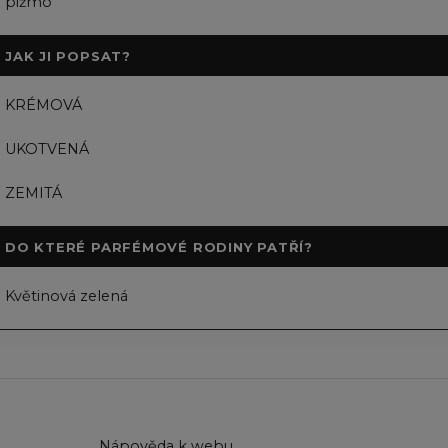
pižmo
JAK JI POPSAT?
KRÉMOVÁ
UKOTVENÁ
ZEMITÁ
DO KTERÉ PARFÉMOVÉ RODINY PATŘÍ?
Květinová zelená
u
Nápověda k webu