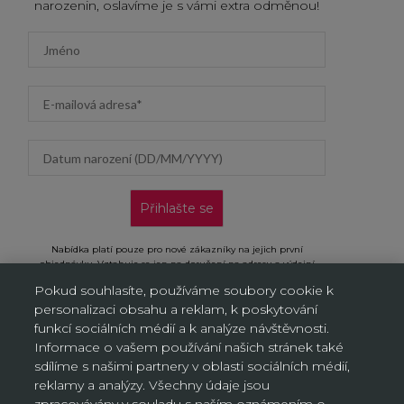
narozenin, oslavíme je s vámi extra odměnou!
First name
Email address
Datum narození (DD/MM/YYYY)
Přihlašte se
Nabídka platí pouze pro nové zákazníky na jejich první
objednávku. Vztahuje se jen na doručení na adresu a výdejní
místa, neplatí na objednávky doručované AL/AG. Kliknutím na
Pokud souhlasíte, používáme soubory cookie k
„Přihlásit se“ potvrzujete, že jste si přečetli Oznámení o ochraně
personalizaci obsahu a reklam, k poskytování
osobních údajů a souhlasíte s ním.
funkcí sociálních médií a k analýze návštěvnosti.
Informace o vašem používání našich stránek také
sdílíme s našimi partnery v oblasti sociálních médií,
reklamy a analýzy. Všechny údaje jsou
Nastavení souborů cookie