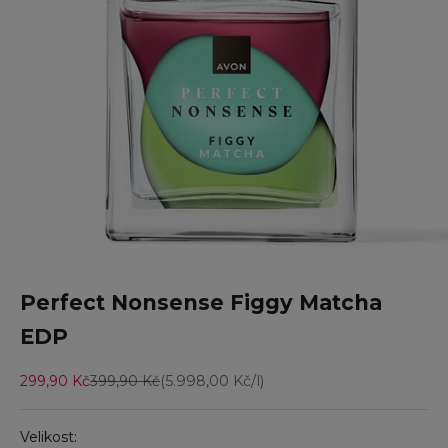
Přejít na položku 1
Přejít na položku 2
Přejít na položku 3
Přejít na položku 4
Přejít na položku 5
Perfect Nonsense Figgy Matcha
EDP
Prodejní cena
Běžná cena
299,90 Kč
399,90 Kč
(5.998,00 Kč/l)
Velikost: