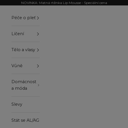
Přejít na obsah
NOVINKA: Matná rtěnka Lip Mousse - Speciální cena
Péče o pleť
Líčení
Tělo a vlasy
Vůně
Domácnost
a móda
Slevy
Stát se AL/AG