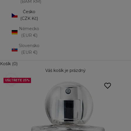
(BAM КМ)
Česko
(CZK Kč)
Německo
(EUR €)
Slovensko
(EUR €)
Košík (0)
Váš košík je prázdný
UŠETŘETE 25%
UŠETŘETE 25%
UŠETŘETE 25%
UŠETŘETE 25%
UŠETŘETE 25%
Přiblížit