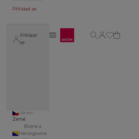
Přihlásit se
Avon
Otevřít vyhledávání
Otevřít stránku úč
Otevřít navigační menu
Přihlásit
Otevřít navigační menu
se
CZK Kč
Země
Bosna a
Hercegovina