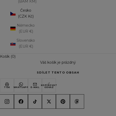
(BAM КМ)
Česko
(CZK Kč)
Německo
(EUR €)
Slovensko
(EUR €)
Košík (0)
Váš košík je prázdný
SDÍLET TENTO OBSAH
KOPÍROVAT
TISK
WHATSAPP
E-MAIL
ODKAZ