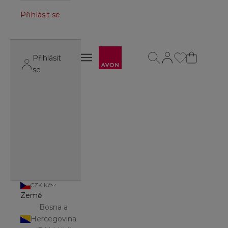
Přihlásit se
Avon
Otevřít vyhledávání
Otevřít stránku úč
Otevřít navigační menu
Přihlásit
Otevřít navigační menu
se
CZK Kč
Země
Bosna a
Hercegovina