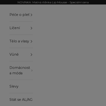
Přejít na obsah
NOVINKA: Matná rtěnka Lip Mousse - Speciální cena
Péče o pleť
Líčení
Tělo a vlasy
Vůně
Domácnost
a móda
Slevy
Stát se AL/AG