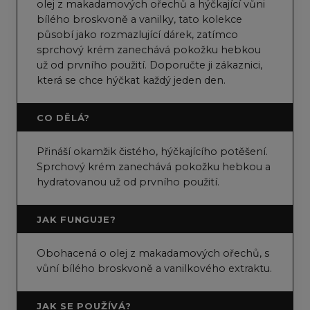
olej z makadamových ořechů a hýčkající vůni
bílého broskvoně a vanilky, tato kolekce
působí jako rozmazlující dárek, zatímco
sprchový krém zanechává pokožku hebkou
už od prvního použití. Doporučte ji zákaznici,
která se chce hýčkat každý jeden den.
CO DĚLÁ?
Přináší okamžik čistého, hýčkajícího potěšení.
Sprchový krém zanechává pokožku hebkou a
hydratovanou už od prvního použití.
JAK FUNGUJE?
Obohacená o olej z makadamových ořechů, s
vůní bílého broskvoně a vanilkového extraktu.
JAK SE POUŽÍVÁ?