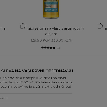
ým a
Vyživující sérum na vlasy s arganovým
Lift
olejem
Prodejní cena
129,90 Kč
(4.330,00 Kč/l)
(4.8)
 SLEVA NA VAŠI PRVNÍ OBJEDNÁVKU
Přihlaste se a získejte 10% slevu na první
ednávku nad 900 Kč. Přidáte-li datum svých
rozenin, oslavíme je s vámi extra odměnou!
t name