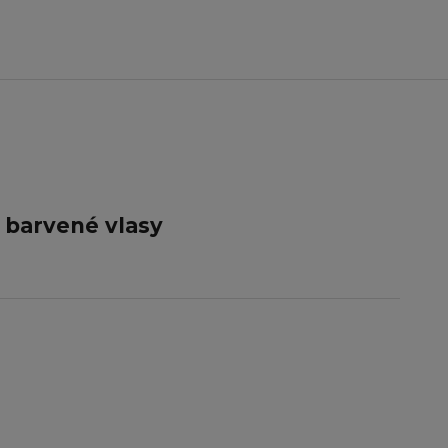
 barvené vlasy
í