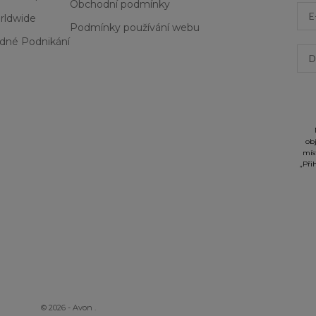
Obchodní podmínky
Ema
rldwide
Podmínky používání webu
dné Podnikání
Dat
ob
mís
„Při
© 2026 - Avon
.