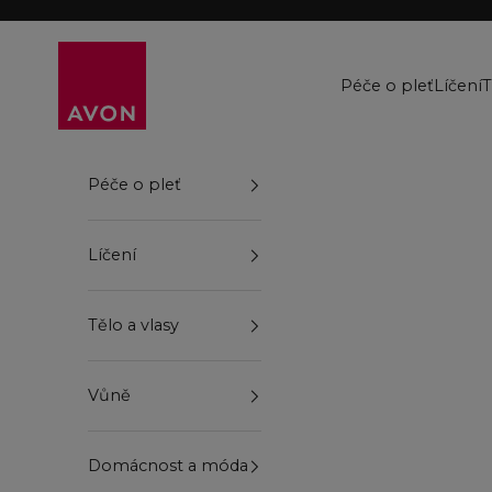
Přejít na obsah
Avon
Péče o pleť
Líčení
T
Péče o pleť
Líčení
Tělo a vlasy
Vůně
Domácnost a móda