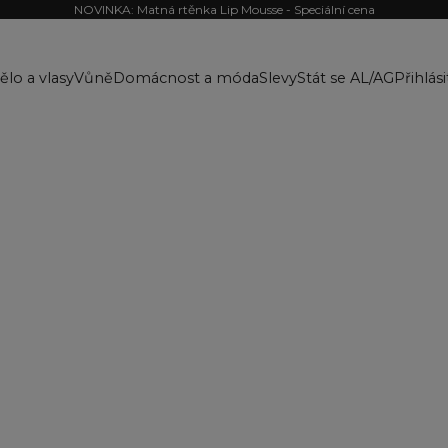
NOVINKA: Matná rtěnka Lip Mousse - Speciální cena
ělo a vlasy
Vůně
Domácnost a móda
Slevy
Stát se AL/AG
Přihlási