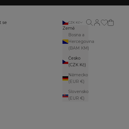
Otevřít vyhledávání
Otevřít stránku ú
t se
CZK Kč
Země
Bosna a
Hercegovina
(BAM КМ)
Česko
(CZK Kč)
Německo
(EUR €)
Slovensko
(EUR €)