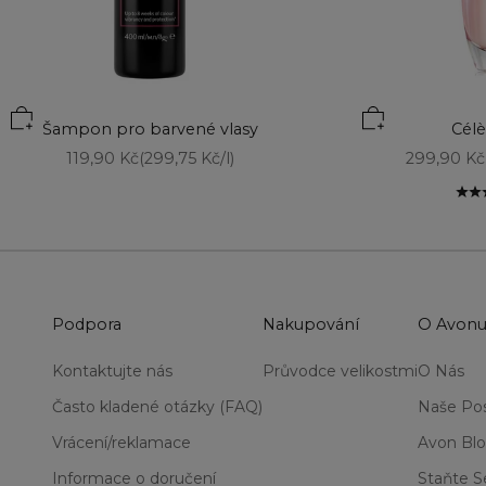
Šampon pro barvené vlasy
Cél
Prodejní cena
Prodejní 
119,90 Kč
(299,75 Kč/l)
299,90 Kč
Podpora
Nakupování
O Avon
Kontaktujte nás
Průvodce velikostmi
O Nás
Často kladené otázky (FAQ)
Naše Pos
Vrácení/reklamace
Avon Bl
Informace o doručení
Staňte 