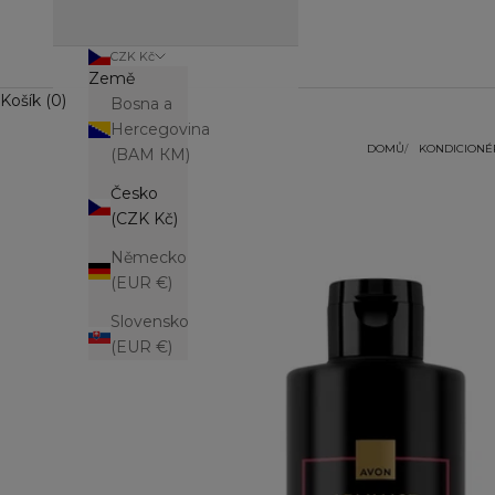
CZK Kč
Země
Košík (0)
Bosna a
Hercegovina
DOMŮ
KONDICIONÉ
(BAM КМ)
Česko
(CZK Kč)
Německo
(EUR €)
Slovensko
(EUR €)