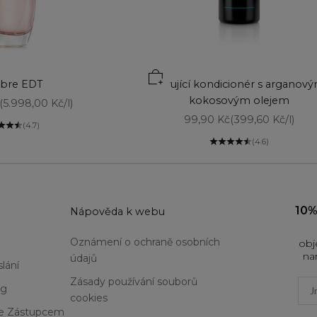
èbre EDT
Vyživující kondicionér s arganov
kokosovým olejem
cena
(5.998,00 Kč/l)
Prodejní cena
99,90 Kč
(399,60 Kč/l)
(4.7)
(4.6)
10%
u
Nápověda k webu
Oznámení o ochraně osobních
obj
na
údajů
lání
Zásady používání souborů
Firs
og
cookies
Se Zástupcem