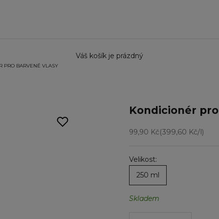
Váš košík je prázdný
R PRO BARVENÉ VLASY
Kondicionér pro
Prodejní cena
99,90 Kč
(399,60 Kč/l)
Velikost:
250 ml
Skladem
Snížit množství
Snížit množstv