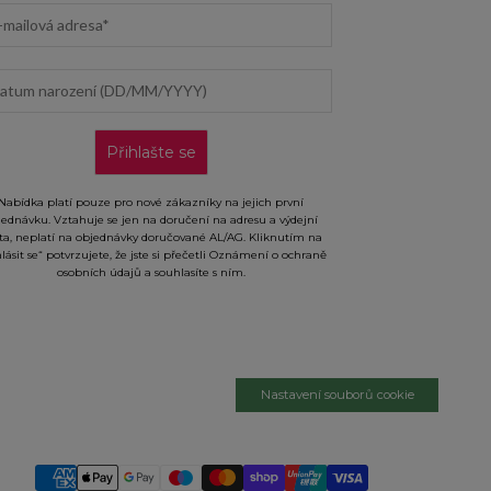
il address
um narození (DD/MM/YYYY)
Přihlašte se
Nabídka platí pouze pro nové zákazníky na jejich první
jednávku. Vztahuje se jen na doručení na adresu a výdejní
ta, neplatí na objednávky doručované AL/AG. Kliknutím na
hlásit se“ potvrzujete, že jste si přečetli Oznámení o ochraně
osobních údajů a souhlasíte s ním.
Nastavení souborů cookie