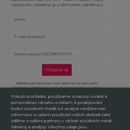
narozenin, oslavíme je s vámi extra odměnou!
First name
Email address
Datum narození (DD/MM/YYYY)
Přihlašte se
Nabídka platí pouze pro nové zákazníky na jejich první
objednávku. Vztahuje se jen na doručení na adresu a výdejní
místa, neplatí na objednávky doručované AL/AG. Kliknutím na
Pokud souhlasíte, používáme soubory cookie k
„Přihlásit se“ potvrzujete, že jste si přečetli Oznámení o ochraně
personalizaci obsahu a reklam, k poskytování
osobních údajů a souhlasíte s ním.
funkcí sociálních médií a k analýze návštěvnosti.
Informace o vašem používání našich stránek také
sdílíme s našimi partnery v oblasti sociálních médií,
reklamy a analýzy. Všechny údaje jsou