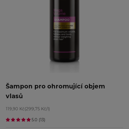
Šampon pro ohromující objem
vlasů
Prodejní cena
119,90 Kč
(299,75 Kč/l)
5.0 (13)