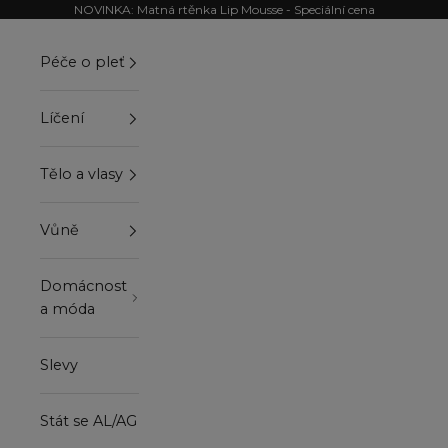
Přejít na obsah
NOVINKA: Matná rtěnka Lip Mousse - Speciální cena
Péče o pleť
Líčení
Tělo a vlasy
Vůně
Domácnost
a móda
Slevy
Stát se AL/AG