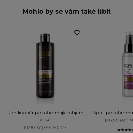
Mohlo by se vám také líbit
Vyberte možnosti
Vyberte možnost
Kondicionér pro ohromující objem
Sprej pro ohromuj
vlasů
Prodejní cen
169,90 Kč
(1.
Prodejní cena
99,90 Kč
(399,60 Kč/l)