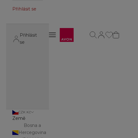
Přihlásit se
Avon
Otevřít vyhledávání
Otevřít stránku úč
Otevřít navigační menu
Přihlásit
Otevřít navigační menu
se
CZK Kč
Země
Bosna a
Hercegovina