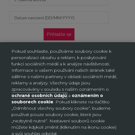
Datum narození (DD/MM/YYYY)
Přihlašte se
Nabídka platí pouze pro nové zákazníky na jejich první
Pokud souhlasíte, používáme soubory cookie k
objednávku. Vztahuje se jen na doručení na adresu a výdejní
personalizaci obsahu a reklam, k poskytování
místa, neplatí na objednávky doručované AL/AG. Kliknutím na
„Přihlásit se“ potvrzujete, že jste si přečetli Oznámení o ochraně
funkcí sociálních médií a k analýze návštěvnosti.
osobních údajů a souhlasíte s ním.
Informace o vašem používání našich stránek také
sdílíme s našimi partnery v oblasti sociálních médií,
reklamy a analýzy. Všechny údaje jsou
zpracovávány v souladu s naším oznámením o
ochraně osobních údajů
a
oznámením o
Nastavení souborů cookie
souborech cookie
. Pokud kliknete na tlačítko
„Odmítnout všechny soubory cookie“, budeme
používat pouze soubory cookie, které jsou
Česko (CZK Kč)
„nezbytně nutné“. Nastavení souborů cookie
Země
můžete kdykoli změnit (kliknutím na ikonu cookie)
Česko (CZK Kč)
a svůj souhlas odvolat.