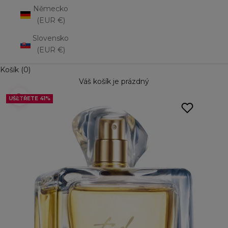
Německo
(EUR €)
Slovensko
(EUR €)
Košík (0)
Váš košík je prázdný
UŠETŘETE 41%
UŠETŘETE 41%
Přiblížit