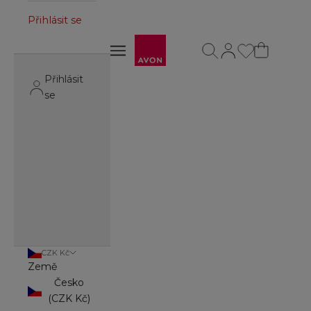
Přihlásit se
Avon
Otevřít vyhledávání
Otevřít stránku úč
Otevřít navigační menu
Otevřít navigační menu
Přihlásit
se
CZK Kč
Země
Česko
(CZK Kč)