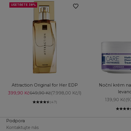
UŠETŘETE 38%
Vyberte možnosti
Vyberte možnost
Attraction Original for Her EDP
Noční krém na
levan
Prodejní cena
Běžná cena
399,90 Kč
649,90 Kč
(7.998,00 Kč/l)
Prodejní ce
139,90 Kč
(9
(4.7)
Podpora
Kontaktujte nás