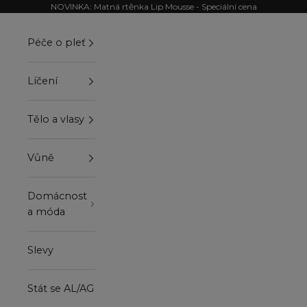
Přejít na obsah
NOVINKA: Matná rtěnka Lip Mousse - Speciální cena
Péče o pleť
Líčení
Tělo a vlasy
Vůně
Domácnost
a móda
Slevy
Stát se AL/AG