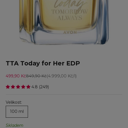
Přejít na položku 1
Přejít na položku 2
TTA Today for Her EDP
Prodejní cena
Běžná cena
499,90 Kč
849,90 Kč
(4.999,00 Kč/l)
4.8 (249)
Velikost:
100 ml
Skladem