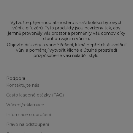
Vytvořte příjemnou atmosféru s naší kolekcí bytových
vůní a difuzérů. Tyto produkty jsou navrženy tak, aby
jemně provoněly váš prostor a proměnily váš domov díky
dlouhotrvajícím vůním.
Objevte difuzéry a vonné řešení, která nepřetržitě uvolňují
vůni a pomáhají vytvořit klidné a útulné prostředí
přizpůsobené vaší náladě i stylu.
Podpora
Kontaktujte nás
Často kladené otázky (FAQ)
Vrácení/reklamace
Informace o doručení
Právo na odstoupení