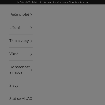
Přejít na obsah
NOVINKA: Matná rtěnka Lip Mousse - Speciální cena
Péče o pleť
Líčení
Tělo a vlasy
Vůně
Domácnost
a móda
Slevy
Stát se AL/AG