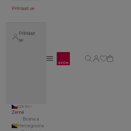
Přihlásit se
Přihlásit
se
Avon
Otevřít vyhledávání
Otevřít stránku úč
Otevřít navigační menu
Otevřít navigační menu
CZK Kč
Země
Bosna a
Hercegovina