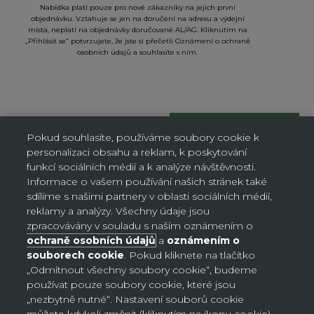
Nabídka platí pouze pro nové zákazníky na jejich první
objednávku. Vztahuje se jen na doručení na adresu a výdejní
místa, neplatí na objednávky doručované AL/AG. Kliknutím na
„Přihlásit se“ potvrzujete, že jste si přečetli Oznámení o ochraně
osobních údajů a souhlasíte s ním.
Nastavení souborů cookie
Pokud souhlasíte, používáme soubory cookie k
personalizaci obsahu a reklam, k poskytování
funkcí sociálních médií a k analýze návštěvnosti.
Česko (CZK Kč)
Informace o vašem používání našich stránek také
Země
sdílíme s našimi partnery v oblasti sociálních médií,
Bosna a Hercegovina (BAM КМ)
reklamy a analýzy. Všechny údaje jsou
Česko (CZK Kč)
zpracovávány v souladu s naším oznámením o
ochraně osobních údajů
a
oznámením o
Chorvatsko (EUR €)
souborech cookie
. Pokud kliknete na tlačítko
„Odmítnout všechny soubory cookie“, budeme
Německo (EUR €)
používat pouze soubory cookie, které jsou
Slovensko (EUR €)
„nezbytně nutné“. Nastavení souborů cookie