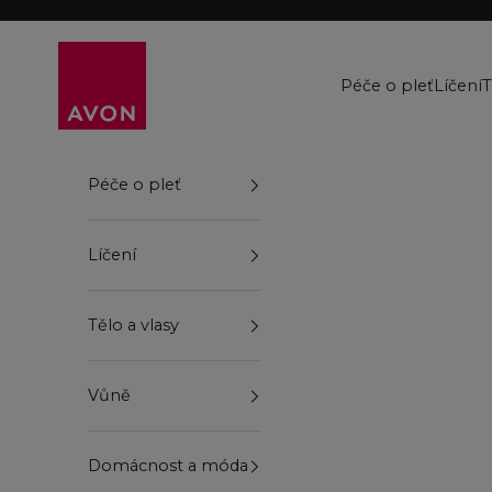
Přejít na obsah
Avon
Péče o pleť
Líčení
T
Péče o pleť
Líčení
Tělo a vlasy
Vůně
Domácnost a móda