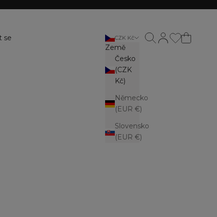
Otevřít vyhledávání
Otevřít stránku ú
t se
CZK Kč
Země
Česko
(CZK
Kč)
Německo
(EUR €)
Slovensko
(EUR €)