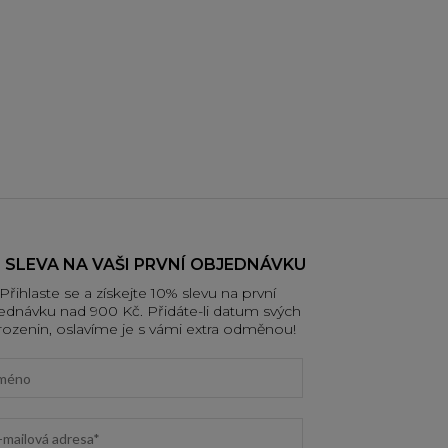
 SLEVA NA VAŠI PRVNÍ OBJEDNÁVKU
Přihlaste se a získejte 10% slevu na první
ednávku nad 900 Kč. Přidáte-li datum svých
rozenin, oslavíme je s vámi extra odměnou!
t name
il address