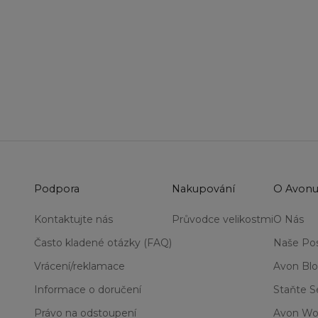
Podpora
Nakupování
O Avon
Kontaktujte nás
Průvodce velikostmi
O Nás
Často kladené otázky (FAQ)
Naše Pos
Vrácení/reklamace
Avon Bl
Informace o doručení
Staňte 
Právo na odstoupení
Avon Wo