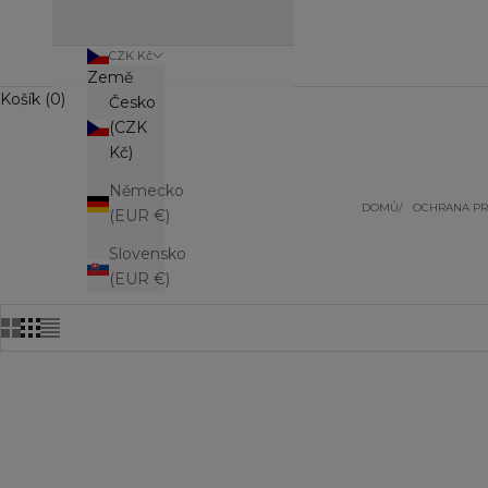
CZK Kč
Země
Košík (0)
Česko
(CZK
Kč)
Německo
DOMŮ
OCHRANA PR
(EUR €)
Slovensko
(EUR €)