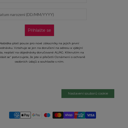
um narození (DD/MM/YYYY)
Přihlašte se
Nabídka platí pouze pro nové zákazníky na jejich první
jednávku. Vztahuje se jen na doručení na adresu a výdejní
ta, neplatí na objednávky doručované AL/AG. Kliknutím na
hlásit se“ potvrzujete, že jste si přečetli Oznámení o ochraně
osobních údajů a souhlasíte s ním.
Nastavení souborů cookie