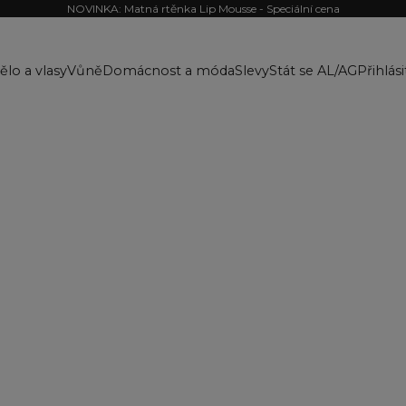
NOVINKA: Matná rtěnka Lip Mousse - Speciální cena
ělo a vlasy
Vůně
Domácnost a móda
Slevy
Stát se AL/AG
Přihlási