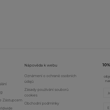
10%
u
Nápověda k webu
Oznámení o ochraně osobních
obj
na
údajů
lání
Zásady používání souborů
Firs
og
cookies
Se Zástupcem
Obchodní podmínky
Ema
rldwide