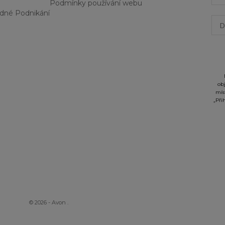
Podmínky používání webu
dné Podnikání
Dat
ob
mís
„Při
© 2026 - Avon
.