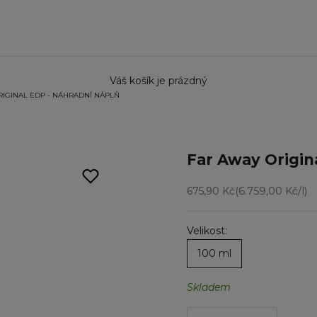
Váš košík je prázdný
IGINAL EDP - NÁHRADNÍ NÁPLŇ
Far Away Origin
Prodejní cena
675,90 Kč
(6.759,00 Kč/l)
Velikost:
100 ml
Skladem
Snížit množství
Snížit množstv