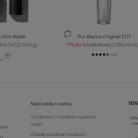
ku
Ultra Matte
Pur Blanca Original EDT
na
Prodejní cena
Běžná cena
(40.347,22 Kč/kg)
179,90 Kč
199,90 Kč
(3.598,00 Kč/
(4.6)
1 Au Naturale
12 Ravishing Rose
13 M Mauve Matters
14 Maiden Mauve
15 Pure Pink
17 Pink Passion
19 Blush
10%
u
Nápověda k webu
2 BFF Nude
20 Posh Petal
Oznámení o ochraně osobních
obj
21 Electric Pink
na
údajů
22 Splendidly Fuchsia
lání
24 Power Pink
Zásady používání souborů
Firs
og