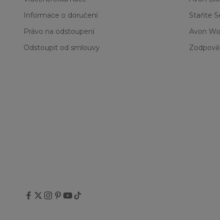
53 Chic
54 Dusky Mauve
Informace o doručení
Staňte 
55 Blush Nude
Právo na odstoupení
Avon Wo
56 Carnation
57 Pink Dream
Odstoupit od smlouvy
Zodpově
58 Country Rose
59 Hibiscus
62 Pout
63 Lilac Romance
68 Red 2000
70 Wild One
73 Wine With Everything
75 Toasted Rose