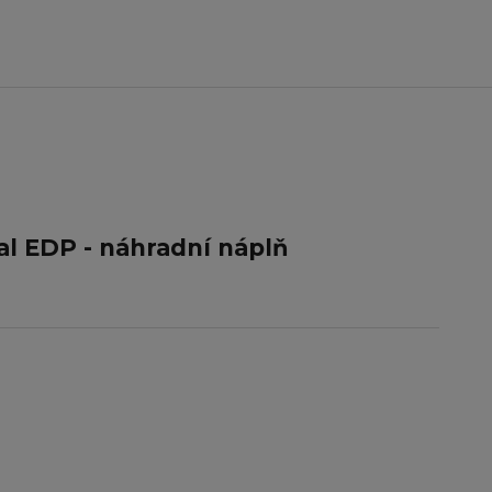
al EDP - náhradní náplň
í