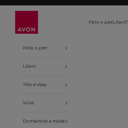
Přejít na obsah
Avon
Péče o pleť
Líčení
T
Péče o pleť
Líčení
Tělo a vlasy
Vůně
Domácnost a móda