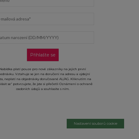
il address
um narození (DD/MM/YYYY)
Přihlašte se
Nabídka platí pouze pro nové zákazníky na jejich první
jednávku. Vztahuje se jen na doručení na adresu a výdejní
ta, neplatí na objednávky doručované AL/AG. Kliknutím na
hlásit se“ potvrzujete, že jste si přečetli Oznámení o ochraně
osobních údajů a souhlasíte s ním.
Nastavení souborů cookie