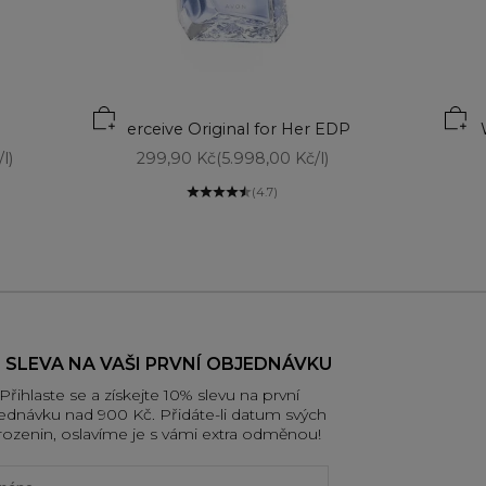
Perceive Original for Her EDP
Prodejní cena
l)
299,90 Kč
(5.998,00 Kč/l)
(4.7)
 SLEVA NA VAŠI PRVNÍ OBJEDNÁVKU
Přihlaste se a získejte 10% slevu na první
ednávku nad 900 Kč. Přidáte-li datum svých
rozenin, oslavíme je s vámi extra odměnou!
t name