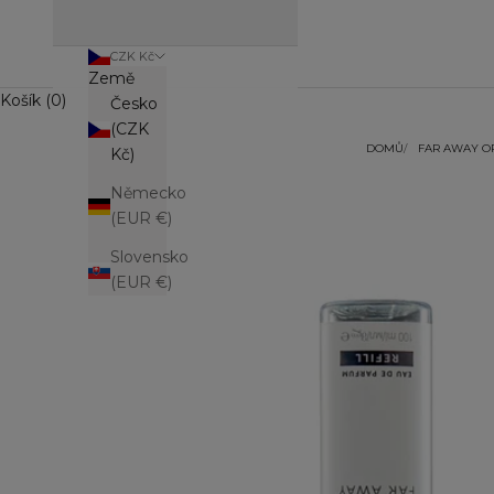
CZK Kč
Země
Košík (0)
Česko
(CZK
DOMŮ
FAR AWAY OR
Kč)
Německo
(EUR €)
Slovensko
(EUR €)