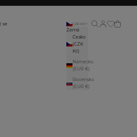
Otevřít vyhledávání
Otevřít stránku ú
t se
CZK Kč
Země
Česko
(CZK
Kč)
Německo
(EUR €)
Slovensko
(EUR €)