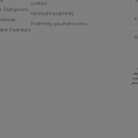
25 Peach Macaron
cookies
26 M Coral Fever
Se Zástupcem
Obchodní podmínky
Ema
27 Absolute Coral
rldwide
28 M Red Supreme
Podmínky používání webu
3 Nude Suede
dné Podnikání
Dat
30 Ruby Kiss
33 Fiercely Red
34 Superb Wine
36 Berry Blast
38 Wistful Wine
39 M Hot Plum
ob
40 Ideal Lilac
mís
6 M Marvellous Mocha
„Při
7 Coffee Date
8 Divine Twig