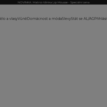
NOVINKA: Matná rtěnka Lip Mousse - Speciální cena
ělo a vlasy
Vůně
Domácnost a móda
Slevy
Stát se AL/AG
Přihlási