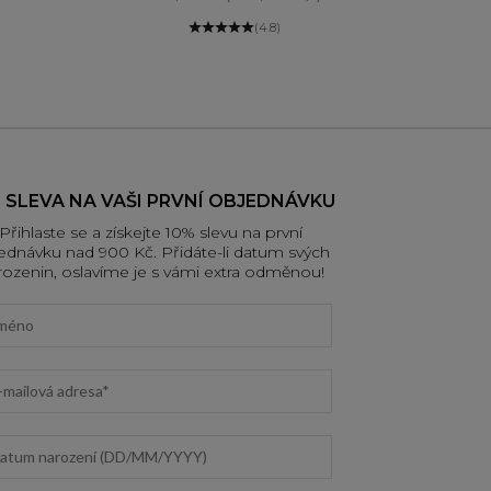
(4.8)
 SLEVA NA VAŠI PRVNÍ OBJEDNÁVKU
Přihlaste se a získejte 10% slevu na první
ednávku nad 900 Kč. Přidáte-li datum svých
rozenin, oslavíme je s vámi extra odměnou!
t name
il address
d
um narození (DD/MM/YYYY)