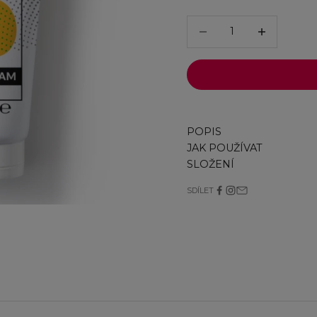
Snížit množství
Snížit množstv
POPIS
JAK POUŽÍVAT
SLOŽENÍ
SDÍLET