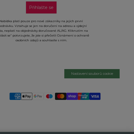
Přihlašte se
Nabídka platí pouze pro nové zákazníky na jejich první
jednávku. Vztahuje se jen na doručení na adresu a výdejní
ta, neplatí na objednávky doručované AL/AG. Kliknutím na
hlásit se“ potvrzujete, že jste si přečetli Oznámení o ochraně
osobních údajů a souhlasíte s ním.
Nastavení souborů cookie