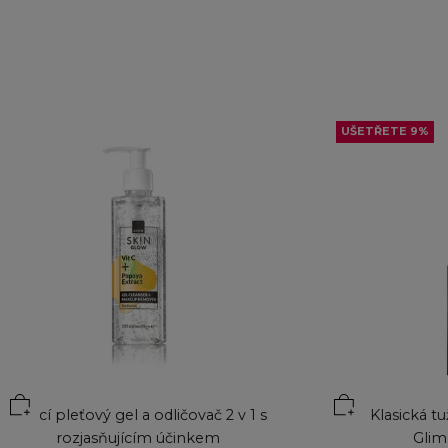
UŠETŘETE 9%
Přidat do koší
Čisticí pleťový gel a odličovač 2 v 1 s
Klasická tu
rozjasňujícím účinkem
Glim