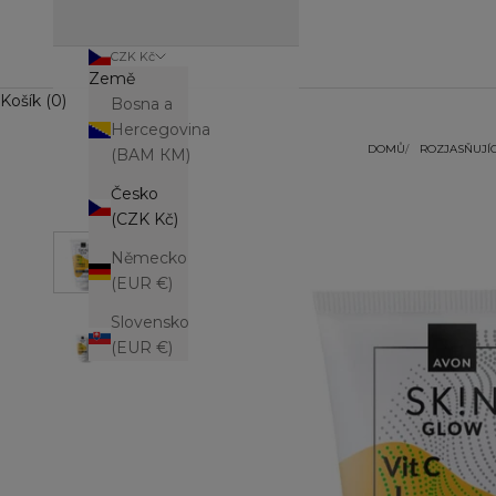
CZK Kč
Země
Košík (0)
Bosna a
Hercegovina
DOMŮ
ROZJASŇUJÍC
(BAM КМ)
Česko
(CZK Kč)
Německo
(EUR €)
Slovensko
(EUR €)