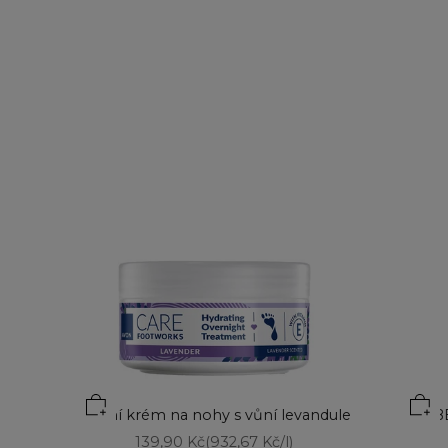
Noční krém na nohy s vůní levandule
BB
Prodejní cena
139,90 Kč
(932,67 Kč/l)