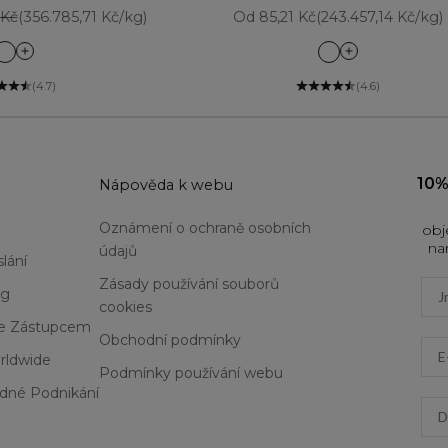
cena
Prodejní cena
 Kč
(356.785,71 Kč/kg)
Od 85,21 Kč
(243.457,14 Kč/kg)
Azure Blue
Amethyst
Blackest Black
Aqua Sparkle
(4.7)
(4.6)
Bronze
Ballet Bright
Brown Black
Black Bijoux
Cherry Red
Black Ice
Cosmic Brown
Bright Skies
10%
u
Nápověda k webu
Emerald
Brown Sugar
Forest Green
Cool Bronze
Oznámení o ochraně osobních
obj
Majestic Plum
Coral Flame
na
údajů
Navy
Emerald Glow
lání
Saturn Grey
Gold
Zásady používání souborů
Firs
og
Starry Night
Mint Crush
cookies
Pink Coral
Se Zástupcem
Obchodní podmínky
Ema
Pink Frost
rldwide
Silver Lights
Podmínky používání webu
Smokey Diamon
dné Podnikání
Dat
Sugar Plum
Sunset Lover