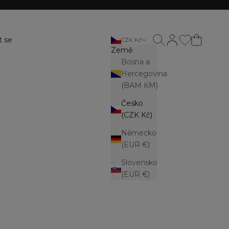
Otevřít vyhledávání
Otevřít stránku ú
t se
CZK Kč
Země
Bosna a
Hercegovina
(BAM КМ)
Česko
(CZK Kč)
Německo
(EUR €)
Slovensko
(EUR €)