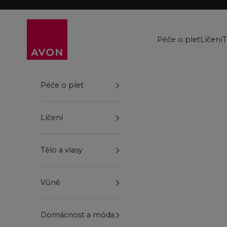
Přejít na obsah
Avon
Péče o pleť
Líčení
T
Péče o pleť
Líčení
Tělo a vlasy
Vůně
Domácnost a móda