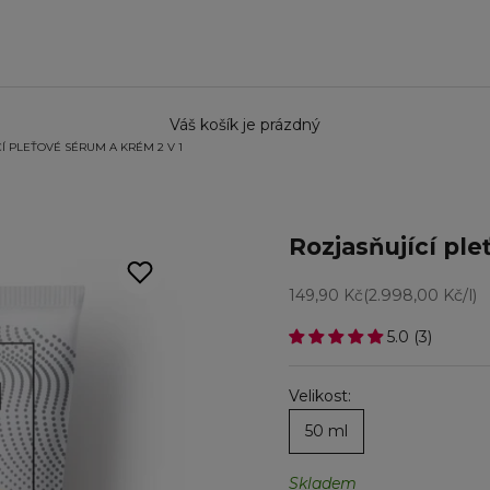
Váš košík je prázdný
Í PLEŤOVÉ SÉRUM A KRÉM 2 V 1
Rozjasňující ple
Prodejní cena
149,90 Kč
(2.998,00 Kč/l)
5.0 (3)
Velikost:
50 ml
Skladem