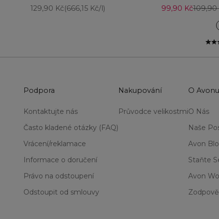
Prodejní cena
Prodejní cena
Běžná 
129,90 Kč
(666,15 Kč/l)
99,90 Kč
109,90
Podpora
Nakupování
O Avon
Kontaktujte nás
Průvodce velikostmi
O Nás
Často kladené otázky (FAQ)
Naše Pos
Vrácení/reklamace
Avon Bl
Informace o doručení
Staňte 
Právo na odstoupení
Avon Wo
Odstoupit od smlouvy
Zodpově