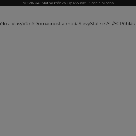
NOVINKA: Matná rtěnka Lip Mousse - Speciální cena
ělo a vlasy
Vůně
Domácnost a móda
Slevy
Stát se AL/AG
Přihlási