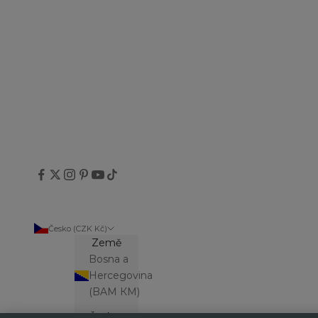
Česko (CZK Kč)
Země
Bosna a
Hercegovina
(BAM КМ)
Česko