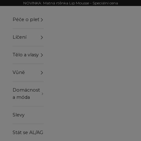
Přejít na obsah
NOVINKA: Matná rtěnka Lip Mousse - Speciální cena
Péče o pleť
Líčení
Tělo a vlasy
Vůně
Domácnost
a móda
Slevy
Stát se AL/AG