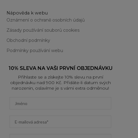
Nápověda k webu
Oznámení o ochraně osobních údajů
Zásady používání souborů cookies
Obchodní podmínky
Podmínky používání webu
10% SLEVA NA VAŠI PRVNÍ OBJEDNÁVKU
Přihlaste se a získejte 10% slevu na první
objednávku nad 900 Kč. Přidáte-li datum svých
narozenin, oslavíme je s vámi extra odměnou!
First name
Email address
Datum narození (DD/MM/YYYY)