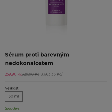
Sérum proti barevným
nedokonalostem
Prodejní cena
Běžná cena
259,90 Kč
329,90 Kč
(8.663,33 Kč/l)
Velikost:
30 ml
Skladem