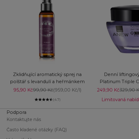
Vyberte možnosti
Vyberte možnost
Zklidňující aromatický sprej na
Denní liftingo
polštář s levandulí a heřmánkem
Platinum Triple 
SPF 
Prodejní cena
Běžná cena
Prodejní cena
Běžná c
95,90 Kč
99,90 Kč
(959,00 Kč/l)
249,90 Kč
329,90 
Limitovaná nabídk
(4.7)
Podpora
Kontaktujte nás
Často kladené otázky (FAQ)