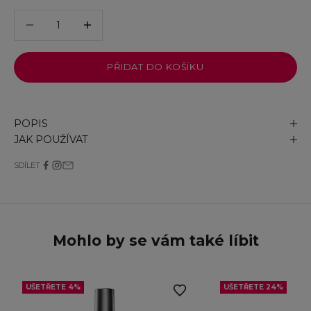
Snížit množství
Snížit množství
PŘIDAT DO KOŠÍKU
POPIS
JAK POUŽÍVAT
SDÍLET
Mohlo by se vám také líbit
UŠETŘETE 4%
UŠETŘETE 24%