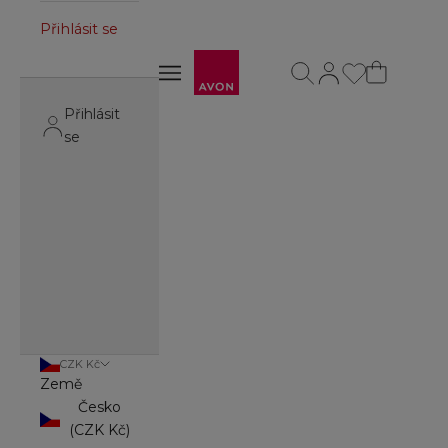
Přihlásit se
Avon
Otevřít vyhledávání
Otevřít stránku úč
Otevřít navigační menu
Otevřít navigační menu
Přihlásit
se
CZK Kč
Země
Česko
(CZK Kč)