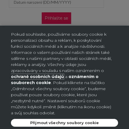
Přihlašte se
Nabídka platí pouze pro nové zákazníky na jejich první
Pokud souhlasíte, používáme soubory cookie k
objednávku. Vztahuje se jen na doručení na adresu a výdejní
personalizaci obsahu a reklam, k poskytování
místa, neplatí na objednávky doručované AL/AG. Kliknutím na
„Přihlásit se“ potvrzujete, že jste si přečetli Oznámení o ochraně
funkcí sociálních médií a k analýze návštěvnosti.
osobních údajů a souhlasíte s ním.
Informace o vašem používání našich stránek také
sdílíme s našimi partnery v oblasti sociálních médií,
reklamy a analýzy. Všechny údaje jsou
zpracovávány v souladu s naším oznámením o
ochraně osobních údajů
a
oznámením o
Nastavení souborů cookie
souborech cookie
. Pokud kliknete na tlačítko
„Odmítnout všechny soubory cookie“, budeme
používat pouze soubory cookie, které jsou
Česko (CZK Kč)
„nezbytně nutné“. Nastavení souborů cookie
Země
můžete kdykoli změnit (kliknutím na ikonu cookie)
Česko (CZK Kč)
a svůj souhlas odvolat.
Německo (EUR €)
Přijmout všechny soubory cookie