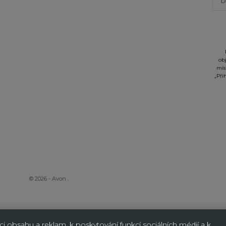
ob
mís
„Při
© 2026 - Avon
.
 obsahu a reklam, k poskytování funkcí sociálních médií a k