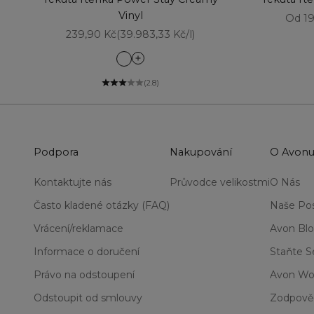
Vinyl
Prode
Od 19
Prodejní cena
239,90 Kč
(39.983,33 Kč/l)
Ambitious Apricot
Berry Boom
(2.8)
In Charge Mauve
In Command Coral
Killin' It Caramel
Magnetic Mauve
Podpora
Nakupování
O Avon
Mighty Magenta
Nude Muse
Kontaktujte nás
Průvodce velikostmi
O Nás
Prized Pink
Red Hot
Často kladené otázky (FAQ)
Naše Pos
Resilient Red
Vrácení/reklamace
Avon Bl
Rose Rule
Rustic Rebel
Informace o doručení
Staňte 
Stay Put Sangria
Právo na odstoupení
Avon Wo
Successful Sepia
Odstoupit od smlouvy
Zodpově