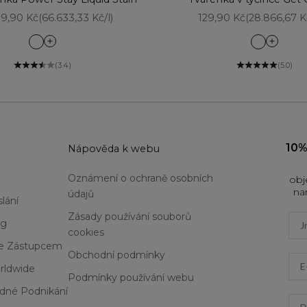
jní cena
Prodejní cena
9,90 Kč
(66.633,33 Kč/l)
129,90 Kč
(28.866,67 K
Be Mine
Angel Kis
Bold Romance
Cherry Dr
(3.4)
(5.0)
Forever Love
Flirty Pink
Kiss And Tell
Mauve S
Love Is Blind
Love With Passion
She's a Natural
10%
u
Nápověda k webu
Smooch Proof
Stay Naked
Oznámení o ochraně osobních
obj
Stay The Night
na
údajů
Worth The Hype
lání
Zásady používání souborů
Firs
og
cookies
Se Zástupcem
Obchodní podmínky
Ema
rldwide
Podmínky používání webu
dné Podnikání
Dat