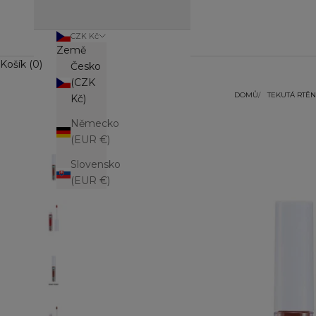
CZK Kč
Země
Košík (0)
Česko
(CZK
DOMŮ
TEKUTÁ RTĚN
Kč)
Německo
(EUR €)
Slovensko
(EUR €)