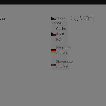
Otevřít vyhledávání
Otevřít stránku ú
t se
CZK Kč
Země
Česko
(CZK
Kč)
Německo
(EUR €)
Slovensko
(EUR €)