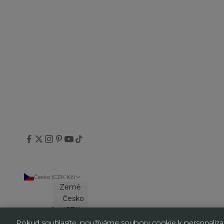
Česko (CZK Kč)
Země
Česko
(CZK
Kč)
Pokud souhlasíte, používáme soubory cookie k personalizaci