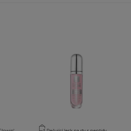
Přidat do košíku
Glowin'
Pečující lesk na rty s peptidy