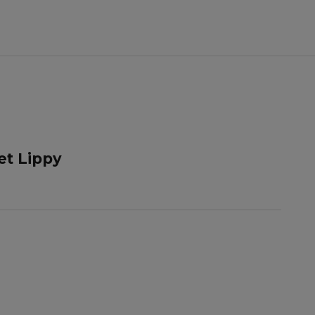
et Lippy
í