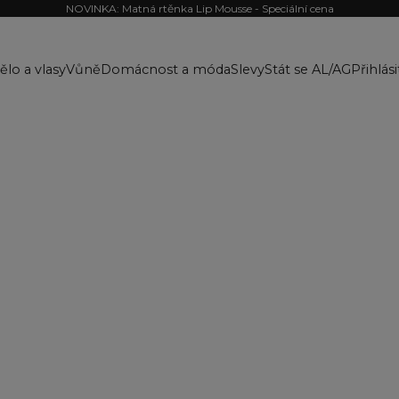
NOVINKA: Matná rtěnka Lip Mousse - Speciální cena
ělo a vlasy
Vůně
Domácnost a móda
Slevy
Stát se AL/AG
Přihlási