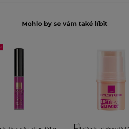
Mohlo by se vám také líbit
J
o košíku
Přidat do košíku
nka Power Stay Liquid Stain
Tvářenka v tyčince Get 