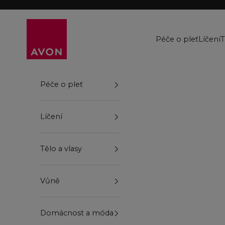
Přejít na obsah
Avon
Péče o pleť
Líčení
T
Péče o pleť
Líčení
Tělo a vlasy
Vůně
Domácnost a móda