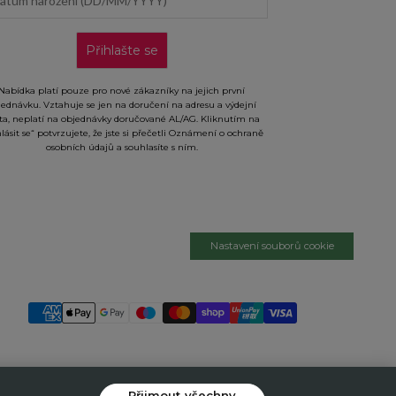
Přihlašte se
Nabídka platí pouze pro nové zákazníky na jejich první
jednávku. Vztahuje se jen na doručení na adresu a výdejní
ta, neplatí na objednávky doručované AL/AG. Kliknutím na
hlásit se“ potvrzujete, že jste si přečetli Oznámení o ochraně
osobních údajů a souhlasíte s ním.
Nastavení souborů cookie
Přijmout všechny