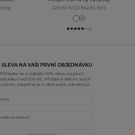
Prodejní cena
č/kg)
229,90 Kč
(32.842,86 Kč/l)
s
Berry Quench
op
Cherry Glow
(4.9)
Dewy Pink
himmer
Fresh Glaze
Juicy Peach
Mauve Splash
Nourish Nude
 SLEVA NA VAŠI PRVNÍ OBJEDNÁVKU
Ruby Drip
Přihlaste se a získejte 10% slevu na první
ednávku nad 900 Kč. Přidáte-li datum svých
rozenin, oslavíme je s vámi extra odměnou!
t name
il address
um narození (DD/MM/YYYY)