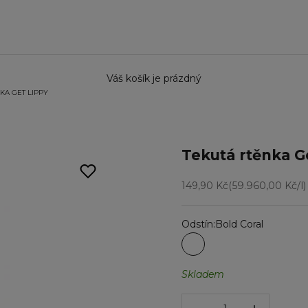
Váš košík je prázdný
KA GET LIPPY
Tekutá rtěnka G
Prodejní cena
149,90 Kč
(59.960,00 Kč/l)
Odstín:
Bold Coral
Bold Coral
Fiery Kiss
Rosey Posey
Skladem
Snížit množství
Snížit množstv