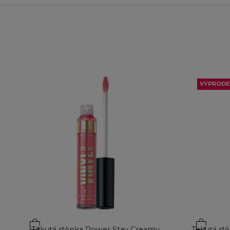
VÝPRODE
Přidat do košíku
Přidat d
Tekutá rtěnka Power Stay Creamy
Tekutá rtě