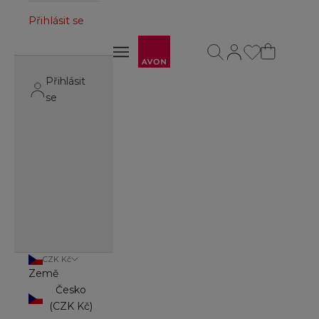
Přihlásit se
Avon
Otevřít vyhledávání
Otevřít stránku úč
Otevřít navigační menu
Otevřít navigační menu
Přihlásit
se
CZK Kč
Země
Česko
(CZK Kč)