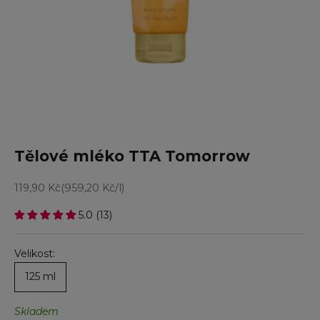
Tělové mléko TTA Tomorrow
Prodejní cena
119,90 Kč
(959,20 Kč/l)
5.0 (13)
Velikost:
125 ml
Skladem