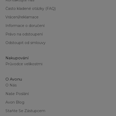
Coral
Kontaktujte nás
Fuchsia
Často kladené otázky (FAQ)
Hot Pink
Marsala
Vrácení/reklamace
Mauve Creme
Informace o doručení
Mauvelous
Peach
Právo na odstoupení
Rose Berry
Odstoupit od smlouvy
Rose Quartz
Scarlet
Soft Nude
Nakupování
Průvodce velikostmi
O Avonu
O Nás
Naše Poslání
Avon Blog
Staňte Se Zástupcem