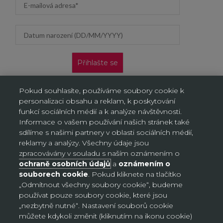
Datum narození (DD/MM/YYYY)
Přihlašte se
Nabídka platí pouze pro nové zákazníky na jejich první
Pokud souhlasíte, používáme soubory cookie k
objednávku. Vztahuje se jen na doručení na adresu a výdejní
personalizaci obsahu a reklam, k poskytování
místa, neplatí na objednávky doručované AL/AG. Kliknutím na
„Přihlásit se“ potvrzujete, že jste si přečetli Oznámení o ochraně
funkcí sociálních médií a k analýze návštěvnosti.
osobních údajů a souhlasíte s ním.
Informace o vašem používání našich stránek také
sdílíme s našimi partnery v oblasti sociálních médií,
reklamy a analýzy. Všechny údaje jsou
zpracovávány v souladu s naším oznámením o
ochraně osobních údajů
a
oznámením o
Nastavení souborů cookie
souborech cookie
. Pokud kliknete na tlačítko
„Odmítnout všechny soubory cookie“, budeme
používat pouze soubory cookie, které jsou
Česko (CZK Kč)
„nezbytně nutné“. Nastavení souborů cookie
Země
můžete kdykoli změnit (kliknutím na ikonu cookie)
Česko (CZK Kč)