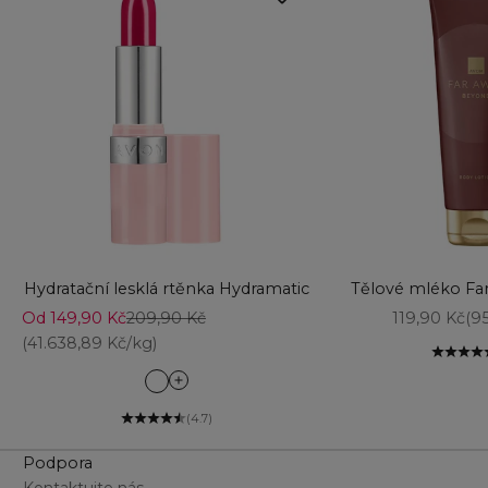
Přidat do košíku
Vyberte možnost
Hydratační lesklá rtěnka Hydramatic
Tělové mléko Fa
Prodejní cena
Běžná cena
Prodejní ce
Od 149,90 Kč
209,90 Kč
119,90 Kč
(95
(41.638,89 Kč/kg)
Bright Pink
Bronze
(4.7)
Burgundy
Podpora
Carmine