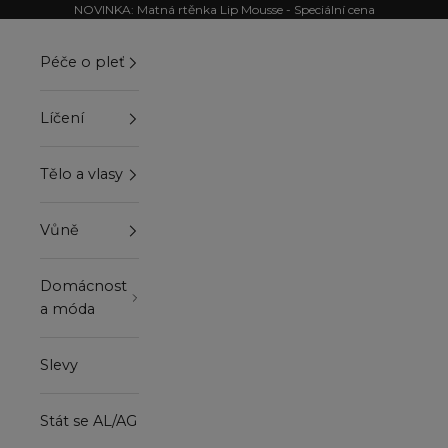
Přejít na obsah
NOVINKA: Matná rtěnka Lip Mousse - Speciální cena
Péče o pleť
Líčení
Tělo a vlasy
Vůně
Domácnost
a móda
Slevy
Stát se AL/AG