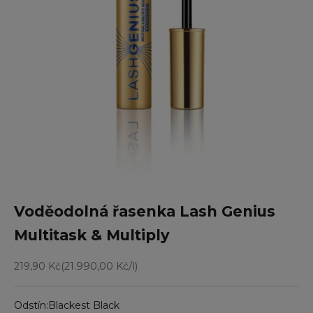
Přejít na položku 1
Přejít na položku 2
Přejít na položku 3
Přejít na položku 4
Přejít na položku 5
Přejít na položku 6
Voděodolná řasenka Lash Genius
Multitask & Multiply
Prodejní cena
219,90 Kč
(21.990,00 Kč/l)
Odstín:
Blackest Black