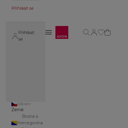
Přihlásit se
Avon
Otevřít vyhledávání
Otevřít stránku úč
Otevřít navigační menu
Přihlásit
Otevřít navigační menu
se
CZK Kč
Země
Bosna a
Hercegovina