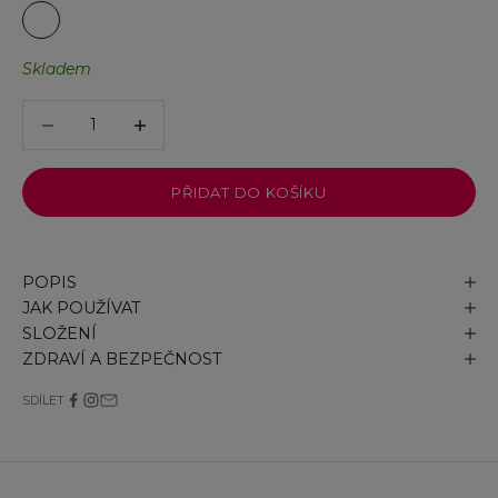
Blackest Black
Brown Black
Skladem
Snížit množství
Snížit množství
PŘIDAT DO KOŠÍKU
POPIS
JAK POUŽÍVAT
SLOŽENÍ
ZDRAVÍ A BEZPEČNOST
SDÍLET