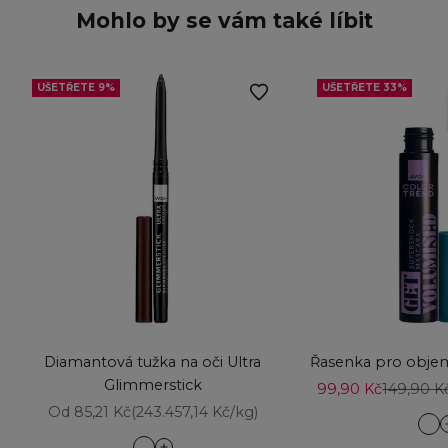
Mohlo by se vám také líbit
UŠETŘETE 9%
UŠETŘETE 33%
Přidat do košíku
Přidat do košíku
Diamantová tužka na oči Ultra
Řasenka pro obje
Glimmerstick
Prodejní cena
Běžná c
99,90 Kč
149,90 K
Prodejní cena
Od 85,21 Kč
(243.457,14 Kč/kg)
Bl