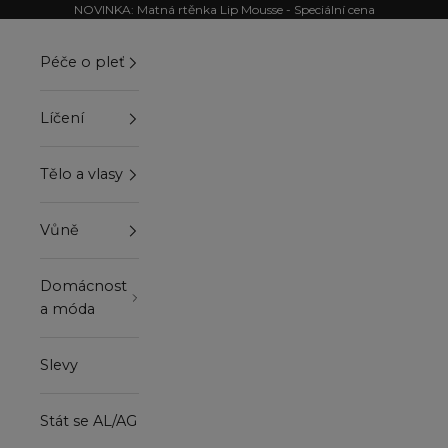
Přejít na obsah
NOVINKA: Matná rtěnka Lip Mousse - Speciální cena
Péče o pleť
Líčení
Tělo a vlasy
Vůně
Domácnost
a móda
Slevy
Stát se AL/AG