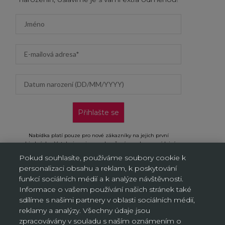
First name
Email address
Datum narození (DD/MM/YYYY)
Přihlašte se
Nabídka platí pouze pro nové zákazníky na jejich první
objednávku. Vztahuje se jen na doručení na adresu a výdejní
místa, neplatí na objednávky doručované AL/AG. Kliknutím na
Pokud souhlasíte, používáme soubory cookie k
„Přihlásit se“ potvrzujete, že jste si přečetli Oznámení o ochraně
personalizaci obsahu a reklam, k poskytování
osobních údajů a souhlasíte s ním.
funkcí sociálních médií a k analýze návštěvnosti.
Informace o vašem používání našich stránek také
sdílíme s našimi partnery v oblasti sociálních médií,
reklamy a analýzy. Všechny údaje jsou
Nastavení souborů cookie
zpracovávány v souladu s naším oznámením o