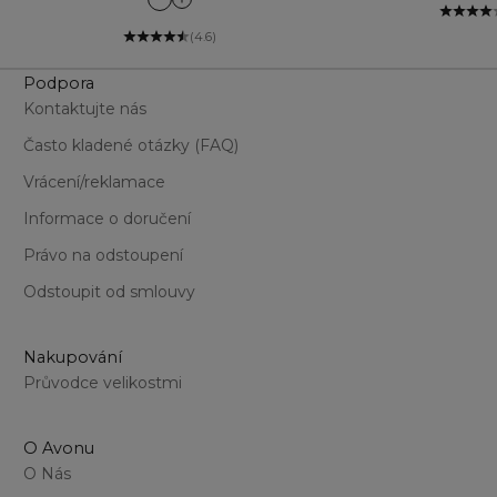
Bl
Amethyst
Aqua Sparkle
(4.6)
Ballet Bright
Podpora
Black Bijoux
Black Ice
Kontaktujte nás
Bright Skies
Často kladené otázky (FAQ)
Brown Sugar
Cool Bronze
Vrácení/reklamace
Coral Flame
Informace o doručení
Emerald Glow
Gold
Právo na odstoupení
Mint Crush
Odstoupit od smlouvy
Pink Coral
Pink Frost
Silver Lights
Nakupování
Smokey Diamond
Průvodce velikostmi
Sugar Plum
Sunset Lover
O Avonu
Teal Sparkle
O Nás
Twilight Sparkle